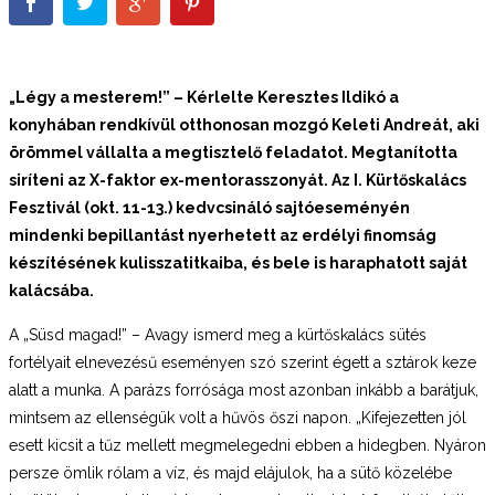
„Légy a mesterem!” – Kérlelte Keresztes Ildikó a
konyhában rendkívül otthonosan mozgó Keleti Andreát, aki
örömmel vállalta a megtisztelő feladatot. Megtanította
siríteni az X-faktor ex-mentorasszonyát. Az I. Kürtőskalács
Fesztivál (okt. 11-13.) kedvcsináló sajtóeseményén
mindenki bepillantást nyerhetett az erdélyi finomság
készítésének kulisszatitkaiba, és bele is haraphatott saját
kalácsába.
A „Süsd magad!” – Avagy ismerd meg a kürtőskalács sütés
fortélyait elnevezésű eseményen szó szerint égett a sztárok keze
alatt a munka. A parázs forrósága most azonban inkább a barátjuk,
mintsem az ellenségük volt a hűvös őszi napon. „Kifejezetten jól
esett kicsit a tűz mellett megmelegedni ebben a hidegben. Nyáron
persze ömlik rólam a víz, és majd elájulok, ha a sütő közelébe