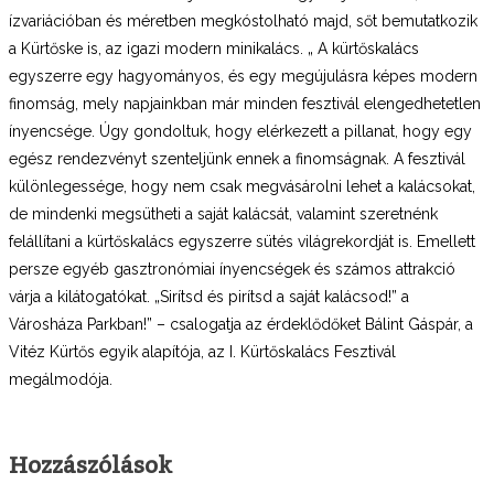
ízvariációban és méretben megkóstolható majd, sőt bemutatkozik
a Kürtőske is, az igazi modern minikalács. „ A kürtőskalács
egyszerre egy hagyományos, és egy megújulásra képes modern
finomság, mely napjainkban már minden fesztivál elengedhetetlen
ínyencsége. Úgy gondoltuk, hogy elérkezett a pillanat, hogy egy
egész rendezvényt szenteljünk ennek a finomságnak. A fesztivál
különlegessége, hogy nem csak megvásárolni lehet a kalácsokat,
de mindenki megsütheti a saját kalácsát, valamint szeretnénk
felállítani a kürtőskalács egyszerre sütés világrekordját is. Emellett
persze egyéb gasztronómiai ínyencségek és számos attrakció
várja a kilátogatókat. „Sirítsd és pirítsd a saját kalácsod!” a
Városháza Parkban!” – csalogatja az érdeklődőket Bálint Gáspár, a
Vitéz Kürtős egyik alapítója, az I. Kürtőskalács Fesztivál
megálmodója.
Hozzászólások