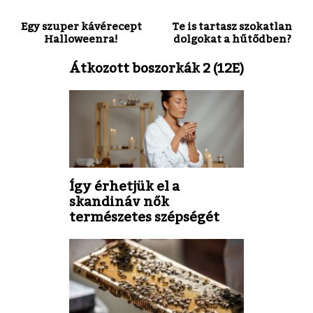
Egy szuper kávérecept
Te is tartasz szokatlan
Halloweenra!
dolgokat a hűtődben?
Átkozott boszorkák 2 (12E)
Így érhetjük el a
skandináv nők
természetes szépségét