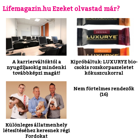
Lifemagazin.hu Ezeket olvastad már?
A karrierváltóktól a
Kipróbáltuk: LUXURYE bio-
nyugdíjasokig mindenki
csokis rozskorpaszeletet
továbbképzi magát!
kókuszcukorral
Nem förtelmes rendezők
(16)
Különleges állatmenhely
létesítéséhez keresnek régi
Fordokat