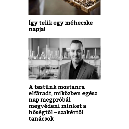
Így telik egy méhecske
napja!
A testünk mostanra
elfáradt, miközben egész
nap megpróbál
megvédeni minket a
hőségtől – szakértői
tanácsok