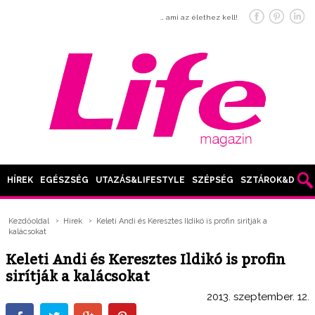
… ami az élethez kell!
HÍREK
EGÉSZSÉG
UTAZÁS&LIFESTYLE
SZÉPSÉG
SZTÁROK&DIVAT
Kezdőoldal
Hírek
Keleti Andi és Keresztes Ildikó is profin sirítják a
kalácsokat
Keleti Andi és Keresztes Ildikó is profin
sirítják a kalácsokat
2013. szeptember. 12.