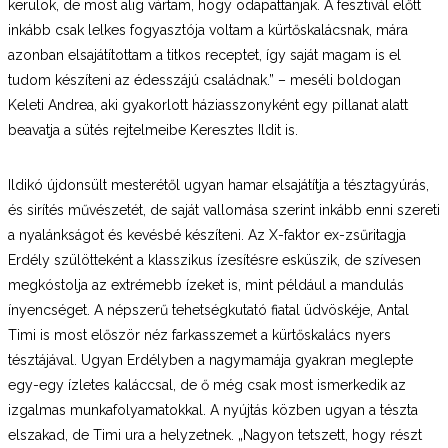
kerülök, de most alig vártam, hogy odapattanjak. A fesztivál előtt
inkább csak lelkes fogyasztója voltam a kürtőskalácsnak, mára
azonban elsajátítottam a titkos receptet, így saját magam is el
tudom készíteni az édesszájú családnak.” – meséli boldogan
Keleti Andrea, aki gyakorlott háziasszonyként egy pillanat alatt
beavatja a sütés rejtelmeibe Keresztes Ildit is.
Ildikó újdonsült mesterétől ugyan hamar elsajátítja a tésztagyúrás,
és sirítés művészetét, de saját vallomása szerint inkább enni szereti
a nyalánkságot és kevésbé készíteni. Az X-faktor ex-zsűritagja
Erdély szülötteként a klasszikus ízesítésre esküszik, de szívesen
megkóstolja az extrémebb ízeket is, mint például a mandulás
ínyencséget. A népszerű tehetségkutató fiatal üdvöskéje, Antal
Timi is most először néz farkasszemet a kürtőskalács nyers
tésztájával. Ugyan Erdélyben a nagymamája gyakran meglepte
egy-egy ízletes kaláccsal, de ő még csak most ismerkedik az
izgalmas munkafolyamatokkal. A nyújtás közben ugyan a tészta
elszakad, de Timi ura a helyzetnek. „Nagyon tetszett, hogy részt