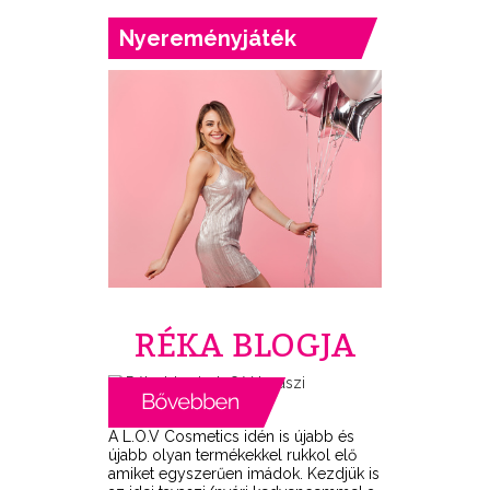
Nyereményjáték
RÉKA BLOGJA
A L.O.V Cosmetics idén is újabb és
újabb olyan termékekkel rukkol elő
amiket egyszerűen imádok. Kezdjük is