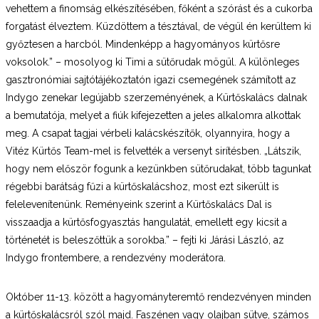
vehettem a finomság elkészítésében, főként a szórást és a cukorba
forgatást élveztem. Küzdöttem a tésztával, de végül én kerültem ki
győztesen a harcból. Mindenképp a hagyományos kürtősre
voksolok.” – mosolyog ki Timi a sütőrudak mögül. A különleges
gasztronómiai sajtótájékoztatón igazi csemegének számított az
Indygo zenekar legújabb szerzeményének, a Kürtőskalács dalnak
a bemutatója, melyet a fiúk kifejezetten a jeles alkalomra alkottak
meg. A csapat tagjai vérbeli kalácskészítők, olyannyira, hogy a
Vitéz Kürtős Team-mel is felvették a versenyt sirítésben. „Látszik,
hogy nem először fogunk a kezünkben sütőrudakat, több tagunkat
régebbi barátság fűzi a kürtőskalácshoz, most ezt sikerült is
felelevenítenünk. Reményeink szerint a Kürtőskalács Dal is
visszaadja a kürtősfogyasztás hangulatát, emellett egy kicsit a
történetét is beleszőttük a sorokba.” – fejti ki Járási László, az
Indygo frontembere, a rendezvény moderátora.
Október 11-13. között a hagyományteremtő rendezvényen minden
a kürtőskalácsról szól majd. Faszénen vagy olajban sütve, számos