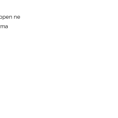
képpen ne
orma