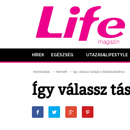
HÍREK
EGÉSZSÉG
UTAZÁS&LIFESTYLE
Kezdőoldal
Kiemelt
Így válassz táskát a testalkatodhoz
Így válassz tá