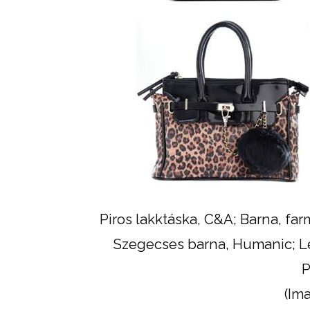
Piros lakktáska, C&A; Barna, fa
Szegecses barna, Humanic; Le
P
(Im