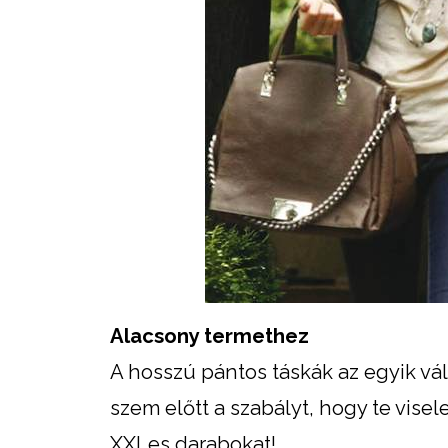
Alacsony termethez
A hosszú pántos táskák az egyik vál
szem előtt a szabályt, hogy te visel
XXLes darabokat!