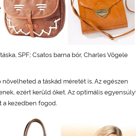
táska, SPF; Csatos barna bőr, Charles Vögele
 növelheted a táskád méretét is. Az egészen
tenek, ezért kerüld őket. Az optimális egyensúly
at a kezedben fogod.