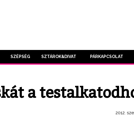
SZÉPSÉG
SZTÁROK&DIVAT
PÁRKAPCSOLAT
skát a testalkatodh
2012. sz