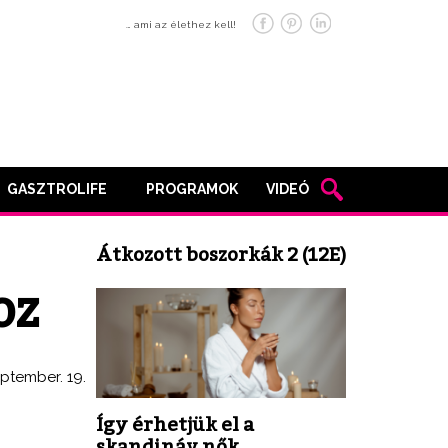
… ami az élethez kell!
GASZTROLIFE
PROGRAMOK
VIDEÓ
Átkozott boszorkák 2 (12E)
oz
eptember. 19.
Így érhetjük el a
skandináv nők