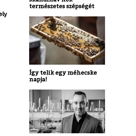
természetes szépségét
ely
Így telik egy méhecske
napja!