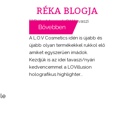
RÉKA BLOGJA
A L.O.V Cosmetics idén is újabb és
újabb olyan termékekkel rukkol elő
amiket egyszerűen imádok.
Kezdjük is az idei tavaszi/nyári
kedvencemmel a LOVillusion
holografikus highlighter...
le