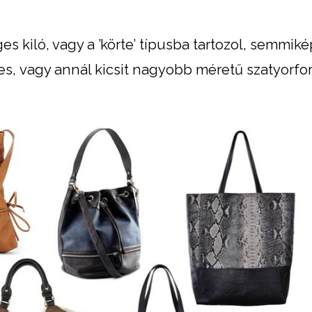
s kiló, vagy a ’körte’ típusba tartozol, semmi
pes, vagy annál kicsit nagyobb méretű szatyorf