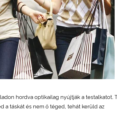
ladon hordva optikailag nyújtják a testalkatot. 
ed a táskát és nem ő téged, tehát kerüld az