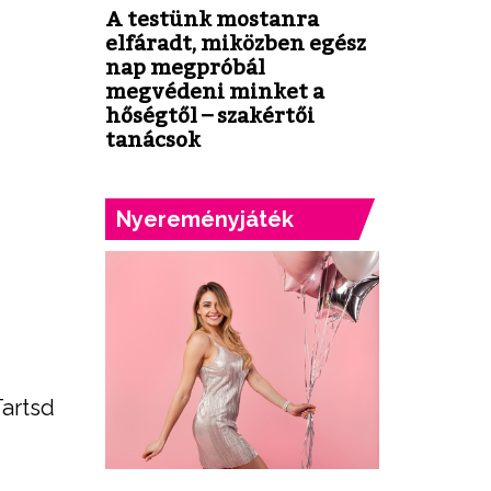
A testünk mostanra
elfáradt, miközben egész
nap megpróbál
megvédeni minket a
hőségtől – szakértői
tanácsok
Nyereményjáték
Tartsd