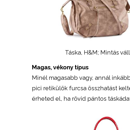
Táska, H&M; Mintás váll
Magas, vékony típus
Minél magasabb vagy, annál inkább
pici retikülök furcsa összhatást kel
érheted el, ha rövid pántos táskád