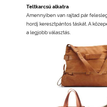
Teltkarcsú alkatra
Amennyiben van rajtad pár feleslege
hordj keresztpántos táskát. A köze
a legjobb választás.