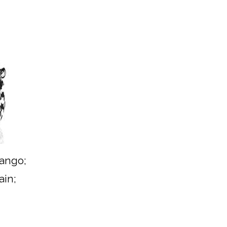
Mango;
ain;