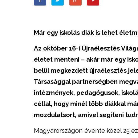
Már egy iskolás diák is lehet élet
Az október 16-i Újraélesztés Világ
életet menteni – akár már egy isko
belül megkezdett újraélesztés jele
Társasággal partnerségben megva
intézmények, pedagógusok, iskolás
céllal, hogy minél több diákkal má
mozdulatsort, amivel segíteni tud
Magyarországon évente közel 25 eze