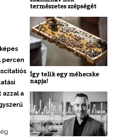
természetes szépségét
 képes
-5 percen
scitatiós
Így telik egy méhecske
napja!
atási
 azzal a
egyszerű
még