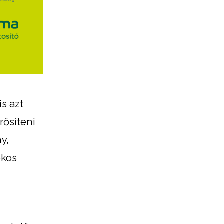
is azt
rősíteni
y,
ékos