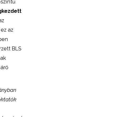
pszintű
gkezdett
az
 ez az
gben
rzett BLS
sak
járó
rányban
oktatók