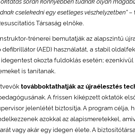
t oktatás során könnyebben tudnak olyan magabi
udnak cselekedni egy esetleges vészhelyzetben”
– 
esuscitatiós Társaság elnöke.
struktor-trénerei bemutatják az alapszintű újr
 defibrillátor (AED) használatát, a stabil oldalfe
i idegentest okozta fuldoklás esetén; ezenkívül
emeket is tanítanak.
ztvevők
továbboktathatják az újraélesztés tec
pedagógusának. A frissen kiképzett oktatók els
ervisor jelenlétét biztosítja. A program célja, 
ndelkezzenek azokkal az alapismeretekkel, ami
át vagy akár egy idegen élete. A biztosítótárs