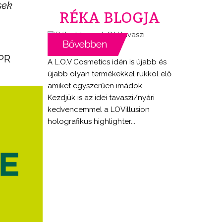
sek
RÉKA BLOGJA
 PR
A L.O.V Cosmetics idén is újabb és
újabb olyan termékekkel rukkol elő
amiket egyszerűen imádok.
Kezdjük is az idei tavaszi/nyári
kedvencemmel a LOVillusion
holografikus highlighter...