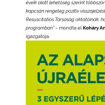
éveik alatt lehetőség szerint többször
kapcsán rengeteg pozitív visszajelz
Resuscitatiós Társaság oktatóinak, 
programban”
– mondta el
Koháry A
igazgatója.