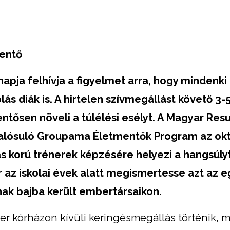
mentő
napja felhívja a figyelmet arra, hogy mindenki
lás diák is. A hirtelen szívmegállást követő 3
ntősen növeli a túlélési esélyt. A Magyar Resu
lósuló Groupama Életmentők Program az okt
 korú trénerek képzésére helyezi a hangsúlyt
r az iskolai évek alatt megismertesse azt az 
nak bajba került embertársaikon.
r kórházon kívüli keringésmegállás történik, 