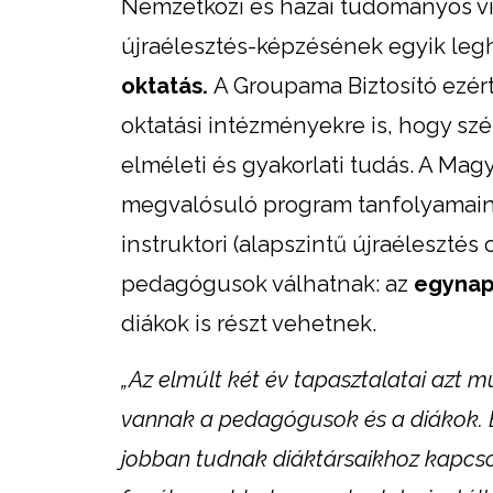
Nemzetközi és hazai tudományos viz
újraélesztés-képzésének egyik le
oktatás.
A Groupama Biztosító ezért
oktatási intézményekre is, hogy sz
elméleti és gyakorlati tudás. A Ma
megvalósuló program tanfolyamain a
instruktori (alapszintű újraéleszté
pedagógusok válhatnak: az
egynap
diákok is részt vehetnek.
„Az elmúlt két év tapasztalatai azt 
vannak a pedagógusok és a diákok. E
jobban tudnak diáktársaikhoz kapcso