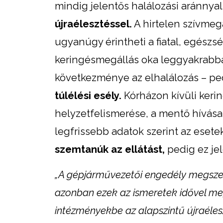
mindig jelentős halálozási aránnya
újraélesztéssel.
A hirtelen szívmeg
ugyanúgy érintheti a fiatal, egészs
keringésmegállás oka leggyakrabba
következménye az elhalálozás – p
túlélési esély.
Kórházon kívüli keri
helyzetfelismerése, a mentő hívása
legfrissebb adatok szerint az eset
szemtanúk az ellátást,
pedig ez jel
„A gépjárművezetői engedély megszerz
azonban ezek az ismeretek idővel megk
intézményekbe az alapszintű újraéles