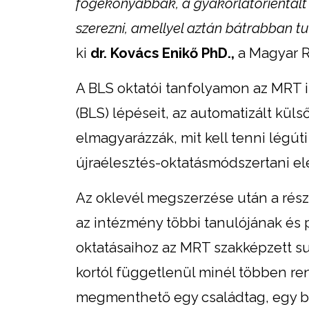
fogékonyabbak, a gyakorlatorientál
szerezni, amellyel aztán bátrabban t
ki
dr. Kovács Enikő PhD.,
a Magyar R
A BLS oktatói tanfolyamon az MRT in
(BLS) lépéseit, az automatizált külső
elmagyarázzák, mit kell tenni légút
újraélesztés-oktatásmódszertani el
Az oklevél megszerzése után a rés
az intézmény többi tanulójának és 
oktatásaihoz az MRT szakképzett sup
kortól függetlenül minél többen re
megmenthető egy családtag, egy bar