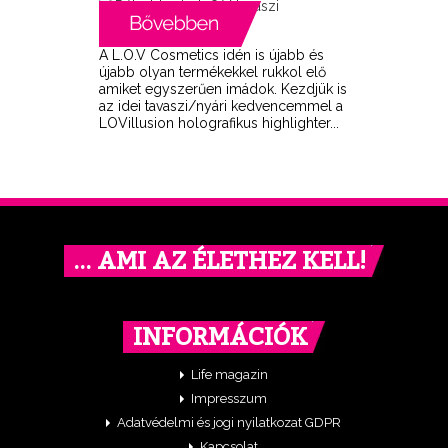
A L.O.V Cosmetics idén is újabb és
újabb olyan termékekkel rukkol elő
amiket egyszerűen imádok. Kezdjük is
az idei tavaszi/nyári kedvencemmel a
LOVillusion holografikus highlighter...
… AMI AZ ÉLETHEZ KELL!
INFORMÁCIÓK
Life magazin
Impresszum
Adatvédelmi és jogi nyilatkozat GDPR
Kapcsolat