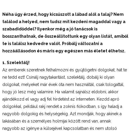
Néha úgy érzed, hogy kicsúszott a lábad alól a talaj? Nem
találod a helyed, nem tudsz mit kezdeni magaddal vagy a
szabadidőddel? Ilyenkor még a jó tanácsok is
bosszanthatnak, de
összeállítottunk egy olyan listát, amiből
te is találsz kedvedre valót. Próbálj változatni a
hozzáállásodon és máris egy egészen más életet élhetsz.
1.
Szelektálj!
Az emberek szeretnek felhalmozni és gyűjtögetni dolgokat, hát te
ne tedd ezt! Csinálj nagytakarítást, szelektálj, dobálj ki olyan
dolgokat, melyeket már évek óta nem használtál, csak tologattál,
hogy jó lesz még valamire. Ha valamit sajnálsz eldobni, akkor
ajándékozd el vagy adj fel hirdetést az interneten. Kezdd apró
dolgokkal, például rakj rendet a zoknis fiókodban, s így haladj a
nagyobb dolgokig és helységekig. Azt mondják, hogy akinek a
lakásában és a személyes holmijai között rend van, annak
nagyobb az igénye a külsejével kapcsolatban és nem utolsó