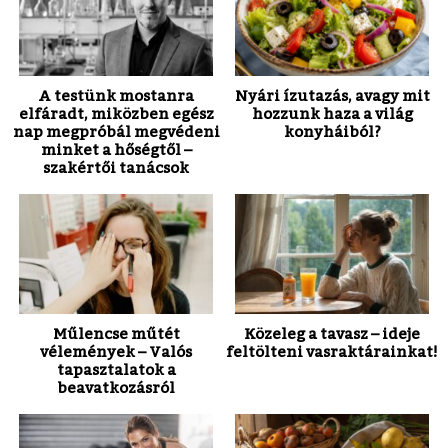
A testünk mostanra
Nyári ízutazás, avagy mit
elfáradt, miközben egész
hozzunk haza a világ
nap megpróbál megvédeni
konyháiból?
minket a hőségtől –
szakértői tanácsok
Műlencse műtét
Közeleg a tavasz – ideje
vélemények – Valós
feltölteni vasraktárainkat!
tapasztalatok a
beavatkozásról