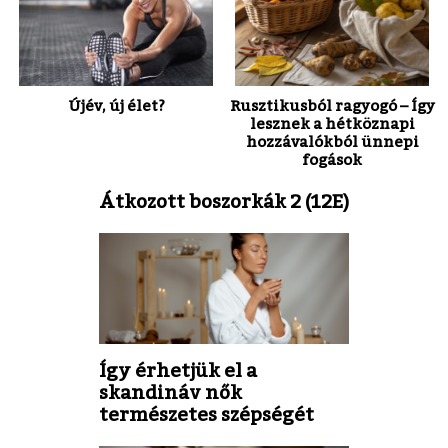
Újév, új élet?
Rusztikusból ragyogó – Így
lesznek a hétköznapi
hozzávalókból ünnepi
fogások
Átkozott boszorkák 2 (12E)
Így érhetjük el a
skandináv nők
természetes szépségét