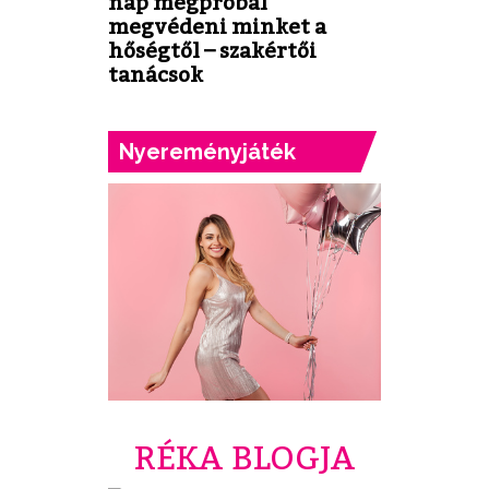
nap megpróbál
megvédeni minket a
hőségtől – szakértői
tanácsok
Nyereményjáték
RÉKA BLOGJA