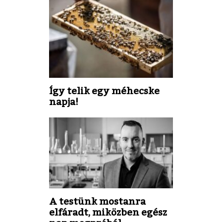
Így telik egy méhecske
napja!
A testünk mostanra
elfáradt, miközben egész