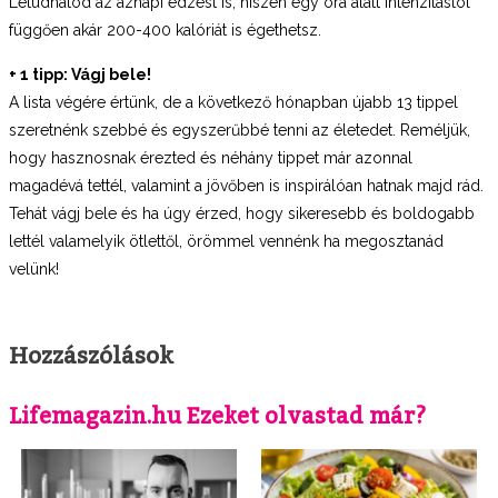
Letudhatod az aznapi edzést is, hiszen egy óra alatt intenzitástól
függően akár 200-400 kalóriát is égethetsz.
+ 1 tipp: Vágj bele!
A lista végére értünk, de a következő hónapban újabb 13 tippel
szeretnénk szebbé és egyszerűbbé tenni az életedet. Reméljük,
hogy hasznosnak érezted és néhány tippet már azonnal
magadévá tettél, valamint a jövőben is inspirálóan hatnak majd rád.
Tehát vágj bele és ha úgy érzed, hogy sikeresebb és boldogabb
lettél valamelyik ötlettől, örömmel vennénk ha megosztanád
velünk!
Hozzászólások
Lifemagazin.hu Ezeket olvastad már?