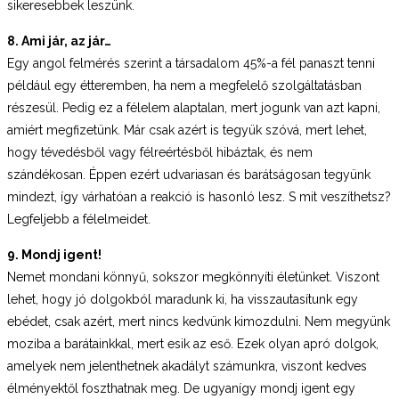
sikeresebbek leszünk.
8. Ami jár, az jár…
Egy angol felmérés szerint a társadalom 45%-a fél panaszt tenni
például egy étteremben, ha nem a megfelelő szolgáltatásban
részesül. Pedig ez a félelem alaptalan, mert jogunk van azt kapni,
amiért megfizetünk. Már csak azért is tegyük szóvá, mert lehet,
hogy tévedésből vagy félreértésből hibáztak, és nem
szándékosan. Éppen ezért udvariasan és barátságosan tegyünk
mindezt, így várhatóan a reakció is hasonló lesz. S mit veszíthetsz?
Legfeljebb a félelmeidet.
9. Mondj igent!
Nemet mondani könnyű, sokszor megkönnyíti életünket. Viszont
lehet, hogy jó dolgokból maradunk ki, ha visszautasítunk egy
ebédet, csak azért, mert nincs kedvünk kimozdulni. Nem megyünk
moziba a barátainkkal, mert esik az eső. Ezek olyan apró dolgok,
amelyek nem jelenthetnek akadályt számunkra, viszont kedves
élményektől foszthatnak meg. De ugyanígy mondj igent egy