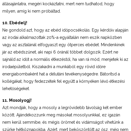
állásajánlatra, megéri kockáztatni, mert nem tudhatod, hogy
milyen, amíg ki nem próbáltad.
10. Ebédelj!
Ne gondold azt, hogy az ebéd időpocsékolás. Egy kérdőív alapján
az irodai alkalmazottak 20%-a egyáltalán nem eszik napközben
vagy az asztalánál elfogyaszt egy ötperces ebédet. Mindenkinek
jár az ebédszünet, aki napi 6 óránál többet dolgozik. Ezért ne
sajnáld az időt a normális étkezéstől, ha van rá mód, menjetek ki az
irodaépületből. Kiszakadni a munkából egy rövid időre
energiabombaként hat a délutáni tevékenységedre. Bátorítsd a
kollégákat, hogy fedezzétek fel együtt a környéken lévő étkezési
lehetőségeket.
11. Mosolyogj!
Azt mondják, hogy a mosoly a legrövidebb távolság két ember
között. Ajándékozzunk meg másokat mosolyunkkal, ez igazán
nem kerül semmibe, és mégis örömet és vidámságot vihetünk a
szürke hétköznapokba. Azért, mert beköszöntött az ősz, még nem