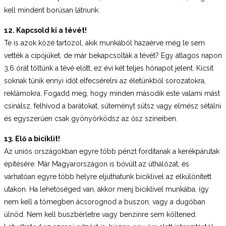
kell mindent borúsan látnunk.
12. Kapcsold ki a tévét!
Te is azok közé tartozol, akik munkából hazaérve még le sem
vették a cipőjüket, de már bekapcsolták a tévét? Egy átlagos napon
3,6 órát töltünk a tévé előtt, ez évi két teljes hónapot jelent. Kicsit
soknak tűnik ennyi időt elfecsérelni az életünkből sorozatokra,
reklámokra. Fogadd meg, hogy minden második este valami mást
csinálsz, felhívod a barátokat, süteményt sütsz vagy elmész sétálni
és egyszerűen csak gyönyörködsz az ősz színeiben.
13. Elő a biciklit!
Az uniós országokban egyre több pénzt fordítanak a kerékpárutak
építésére. Már Magyarországon is bővült az úthálózat, és
várhatóan egyre több helyre eljuthatunk biciklivel az elkülönített
utakon. Ha lehetőséged van, akkor menj biciklivel munkába, így
nem kell a tömegben ácsorognod a buszon, vagy a dugóban
ülnöd. Nem kell buszbérletre vagy benzinre sem költened.