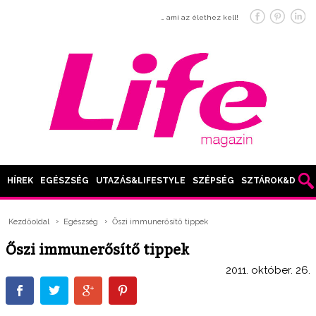
… ami az élethez kell!
HÍREK
EGÉSZSÉG
UTAZÁS&LIFESTYLE
SZÉPSÉG
SZTÁROK&DIVAT
Kezdőoldal
Egészség
Őszi immunerősítő tippek
Őszi immunerősítő tippek
2011. október. 26.