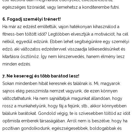
egészséges tízóraidat, vagy lemehetsz a konditerembe futni.
6. Fogadj személyi trénert!
Ha már az edzést említettük, vajon hatékonyan kihasználod a
fitness-ben töltött időt? Legtöbben elvesztjük a motivációt, ha cél
nélkül, egyedül edzünk. Ebben lehet segítségünkre egy személyi
edző, aki változatos edzéstervvel visszaadja lelkesedésünket és
kitartásra ösztönöz. Így nem kínszenvedés, hanem élmény lesz
minden edzés.
7. Ne keseregj és több barátod lesz!
Sokan mindenben hibát keresnek és találnak is. Mi, magyarok
sajnos elég pesszimista nemzet vagyunk, de ezen könnyen
változtathatunk. Ha nem sajnáltatjuk magunkat állandóan, hogy
rossz a munkahelyünk, hogy fáj a fejünk, stb., akkor könnyebben
találunk barátokat. Gondold végig, te is szívesebben töltöd az időt
optimista emberek társaságában. Arról nem is beszélve, hogy ha
pozitívan gondolkodunk, egészségesebbek, boldogabbak és