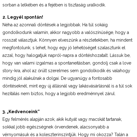
sorban a lelkében és a fejében is tisztaság uralkodik.
2. Legyél spontán!
Néha az azonnali döntések a legjobbak. Ha túl sokáig
gondolkodunk valamin, akkor nagyobb a valószínűsége, hogy a
rosszat választjuk. Könnyen elveszünk a részletekben, ha mindent
megfontolunk, s lehet, hogy egy jó lehetőséget szalasztunk el
azzal, hogy halogatjuk napról-napra a döntéshozatalt. Lássuk be,
hogy van valami izgalmas a spontaneitásban, gondolj csak a love
story-kra, ahol az őrült szerelmes sem gondolkodik és valahogy
mindig jól alakulnak a dolgai. De ugyanúgy a fontosabb
döntéseknél, mint egy új állásnál vagy lakásvásárlásnál is a túl sok
hezitálás nem biztos, hogy a legjobb eredménnyel zárul.
3. „Kedvenceink”
Egy felmérés alapján azok, akik kutyát vagy macskát tartanak,
sokkal jobb egészségnek örvendenek, alacsonyabb a
vérnyomásuk és a koleszterinszintjük. Hogy mi okozza? Talán a