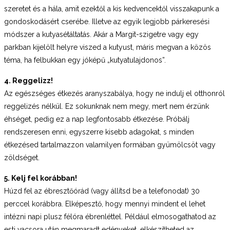
szeretet és a hála, amit ezektől a kis kedvencektől visszakapunk a
gondoskodásért cserébe. Illetve az egyik legjobb párkeresési
módszer a kutyasétáltatás. Akár a Margit-szigetre vagy egy
parkban kijelölt helyre viszed a kutyust, máris megvan a közös
téma, ha felbukkan egy jóképű „kutyatulajdonos”.
4. Reggelizz!
Az egészséges étkezés aranyszabálya, hogy ne indulj el otthonról
reggelizés nélkül. Ez sokunknak nem megy, mert nem érzünk
éhséget, pedig ez a nap legfontosabb étkezése. Próbálj
rendszeresen enni, egyszerre kisebb adagokat, s minden
étkezésed tartalmazzon valamilyen formában gyümölcsöt vagy
zöldséget.
5. Kelj fel korábban!
Húzd fel az ébresztőórád (vagy állítsd be a telefonodat) 30
perccel korábbra. Elképesztő, hogy mennyi mindent el lehet
intézni napi plusz félóra ébrenléttel. Például elmosogathatod az
esti vacsora után megmaradt edényeket, elkészítheted az