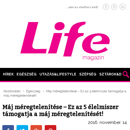
… ami az élethez kell!
HÍREK
EGÉSZSÉG
UTAZÁS&LIFESTYLE
SZÉPSÉG
SZTÁROK&DIVAT
Kezdőoldal
Egészség
Máj méregtelenítése – Ez az 5 élelmiszer támogatja a
máj méregtelenítését!
Máj méregtelenítése – Ez az 5 élelmiszer
támogatja a máj méregtelenítését!
2016. november. 14.