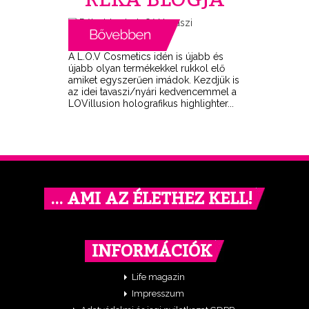
A L.O.V Cosmetics idén is újabb és
újabb olyan termékekkel rukkol elő
amiket egyszerűen imádok. Kezdjük is
az idei tavaszi/nyári kedvencemmel a
LOVillusion holografikus highlighter...
… AMI AZ ÉLETHEZ KELL!
INFORMÁCIÓK
Life magazin
Impresszum