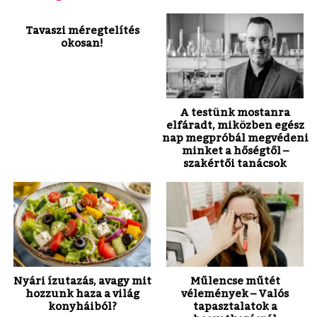
Tavaszi méregtelítés
okosan!
A testünk mostanra
elfáradt, miközben egész
nap megpróbál megvédeni
minket a hőségtől –
szakértői tanácsok
Nyári ízutazás, avagy mit
Műlencse műtét
hozzunk haza a világ
vélemények – Valós
konyháiból?
tapasztalatok a