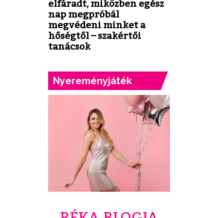
elfáradt, miközben egész
nap megpróbál
megvédeni minket a
hőségtől – szakértői
tanácsok
Nyereményjáték
RÉKA BLOGJA