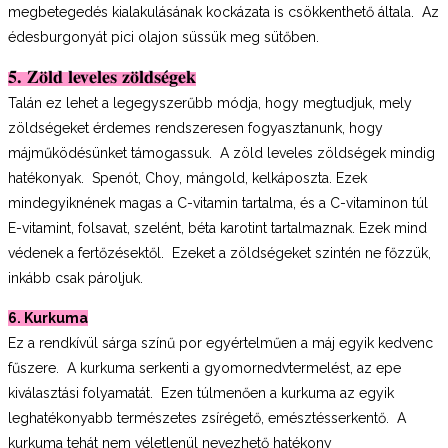
megbetegedés kialakulásának kockázata is csökkenthető általa. Az
édesburgonyát pici olajon süssük meg sütőben.
5. Zöld leveles zöldségek
Talán ez lehet a legegyszerűbb módja, hogy megtudjuk, mely
zöldségeket érdemes rendszeresen fogyasztanunk, hogy
májműködésünket támogassuk. A zöld leveles zöldségek mindig
hatékonyak. Spenót, Choy, mángold, kelkáposzta. Ezek
mindegyiknének magas a C-vitamin tartalma, és a C-vitaminon túl
E-vitamint, folsavat, szelént, béta karotint tartalmaznak. Ezek mind
védenek a fertőzésektől. Ezeket a zöldségeket szintén ne főzzük,
inkább csak pároljuk.
6. Kurkuma
Ez a rendkívül sárga színű por egyértelműen a máj egyik kedvenc
fűszere. A kurkuma serkenti a gyomornedvtermelést, az epe
kiválasztási folyamatát. Ezen túlmenően a kurkuma az egyik
leghatékonyabb természetes zsírégető, emésztésserkentő. A
kurkuma tehát nem véletlenül nevezhető hatékony