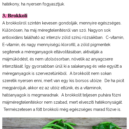
hatékony, ha nyersen fogyasztjuk.
3. Brokkoli
A brokkoliról szintén kevesen gondolják, mennyire egészséges.
Különösen, ha máj méregtelenítésről van szó. Nagyon sok
antioxidáns található az intenzív zöld színű rózsáikban. C-vitamin,
E-vitamin, és nagy mennyiségű klorofill, a zöld pigmentek
segítenek a méreganyagok eltávolításában, aktiválják a
májműködést, és nem utolsósorban, növelik az anyagcsere
intenzitását. Így gyorsabban ürül ki a salakanyag és vele együtt a
méreganyagok is szervezetünkből. A brokkolit nem sokan
szeretik nyersen enni, mert van egy kis borsos utóíze. De ha picit
megpároljuk, akkor ez az utóíz eltűnik, és a vitaminok,
hatóanyagok is megmaradnak. A brokkolit teljesen puhára főzni
májméregtelenítéskor nem szabad, mert elveszíti hatékonyságát.
Természetesen a főtt brokkoli még egészséges marad főzve is.