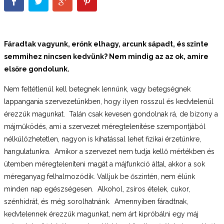
Fáradtak vagyunk, erőnk elhagy, arcunk sápadt, és szinte
semmihez nincsen kedvünk? Nem mindig az az ok, amire
elsőre gondolunk.
Nem feltétlenül kell betegnek lennünk, vagy betegségnek
lappangania szervezetünkben, hogy ilyen rosszul és kedvtelenül
érezzük magunkat. Talán csak kevesen gondolnak rá, de bizony a
májműködés, ami a szervezet méregtelenítése szempontjából
nélkülözhetetlen, nagyon is kihatással lehet fizikai érzetünkre,
hangulatunkra. Amikor a szervezet nem tudja kellő mértékben és
ütemben méregteleníteni magát a májfunkció által, akkor a sok
méreganyag felhalmozódik. Valljuk be őszintén, nem élünk
minden nap egészségesen. Alkohol, zsíros ételek, cukor,
szénhidrát, és még sorolhatnánk. Amennyiben fáradtnak,
kedvtelennek érezzük magunkat, nem árt kipróbálni egy máj