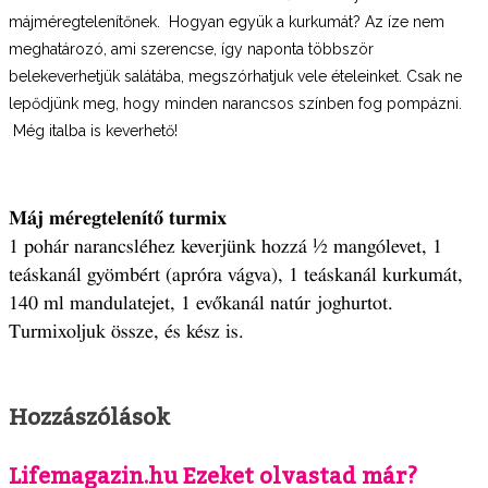
májméregtelenítőnek. Hogyan együk a kurkumát? Az íze nem
meghatározó, ami szerencse, így naponta többször
belekeverhetjük salátába, megszórhatjuk vele ételeinket. Csak ne
lepődjünk meg, hogy minden narancsos színben fog pompázni.
Még italba is keverhető!
Máj méregtelenítő turmix
1 pohár narancsléhez keverjünk hozzá ½ mangólevet, 1
teáskanál gyömbért (apróra vágva), 1 teáskanál kurkumát,
140 ml mandulatejet, 1 evőkanál natúr joghurtot.
Turmixoljuk össze, és kész is.
Hozzászólások
Lifemagazin.hu Ezeket olvastad már?