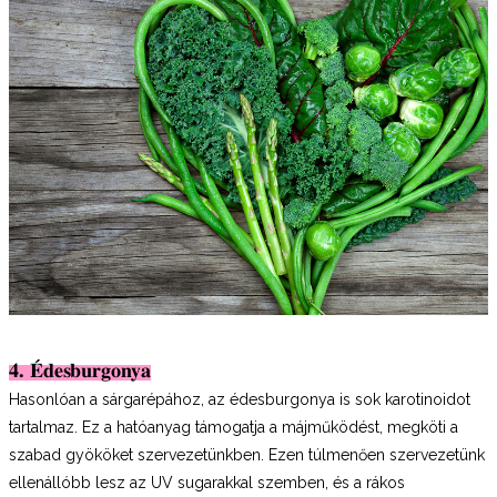
4. Édesburgonya
Hasonlóan a sárgarépához, az édesburgonya is sok karotinoidot
tartalmaz. Ez a hatóanyag támogatja a májműködést, megköti a
szabad gyököket szervezetünkben. Ezen túlmenően szervezetünk
ellenállóbb lesz az UV sugarakkal szemben, és a rákos