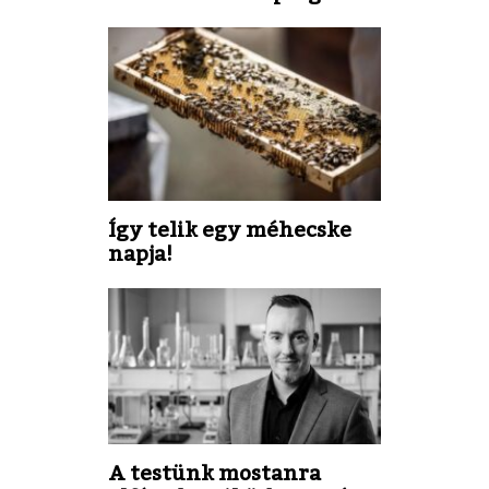
Így telik egy méhecske
napja!
A testünk mostanra