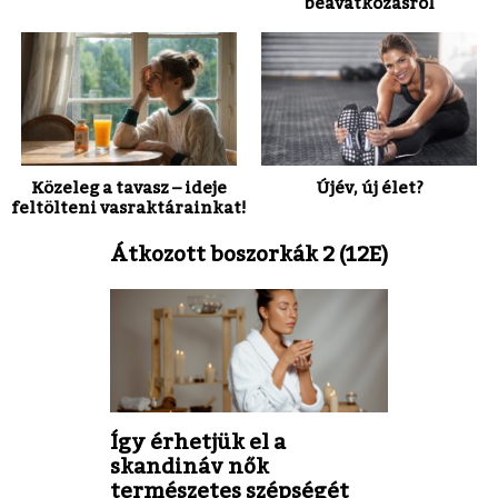
beavatkozásról
Közeleg a tavasz – ideje
Újév, új élet?
feltölteni vasraktárainkat!
Átkozott boszorkák 2 (12E)
Így érhetjük el a
skandináv nők
természetes szépségét