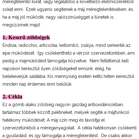
méregtelenítő kúrát, vagy legalábbis a következő élelmiszerekből
sokat enni. Ezek ugyanis segítenek a máj méregtelenítésében, és,
ha a máj jól működik, nagy valószínűséggel a tünetek is
megszűnnek majd.
1. Keserű zöldségek
Endívia, radicchio, articsóka, kelbimbó, zsálya, mind serkentik az
epe működését. Így csökkenthető a vérzsír szervezetünkben, ami
pedig a májműködést támogatja közvetve. Nem feltétlenül kell
napokon keresztül ilyen zöldségeket ennünk, elég, ha
belekeverjük salátába. Kis mennyiség esetén kettő héten keresztül
minden nap érdemes enni belőlük.
2. Cékla
Ez a gömb alakú zöldség nagyon gazdag antioxidánsokban,
tartalmaz többek között pektineket, melyek segítik a májfunkció
hatékony működését. A máj szíri meg és távolítja el
szervezetünkből a méreganyagokat. A cékla hatékonyan csökkenti
a gyulladást, és így támogatja a méregtelenítést. De csakis akkor