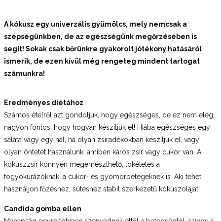
A kókusz egy univerzális gyümölcs, mely nemcsak a
szépségünkben, de az egészségünk megőrzésében is
segít! Sokak csak bőrünkre gyakorolt jótékony hatásáról
ismerik, de ezen kívül még rengeteg mindent tartogat
számunkra!
Eredményes diétához
Számos ételről azt gondoljuk, hogy egészséges, de ez nem elég,
nagyon fontos, hogy hogyan készítjük el! Hiába egészséges egy
saláta vagy egy hal, ha olyan zsiradékokban készítjük el, vagy
olyan öntetet használunk, amiben káros zsír vagy cukor van. A
kókuszzsír könnyen megemészthető, tökéletes a
fogyókúrázóknak, a cukor- és gyomorbetegeknek is. Aki teheti
használjon főzéshez, sütéshez stabil szerkezetű kókuszolajat!
Candida gomba ellen
Manapság egyre többen szenvednek ettől a betegségtől, sajnos a