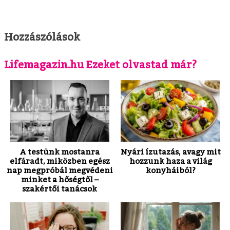
Hozzászólások
Lifemagazin.hu Ezeket olvastad már?
A testünk mostanra
Nyári ízutazás, avagy mit
elfáradt, miközben egész
hozzunk haza a világ
nap megpróbál megvédeni
konyháiból?
minket a hőségtől –
szakértői tanácsok