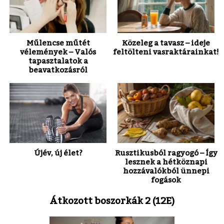
Műlencse műtét
Közeleg a tavasz – ideje
vélemények – Valós
feltölteni vasraktárainkat!
tapasztalatok a
beavatkozásról
Újév, új élet?
Rusztikusból ragyogó – Így
lesznek a hétköznapi
hozzávalókból ünnepi
fogások
Átkozott boszorkák 2 (12E)