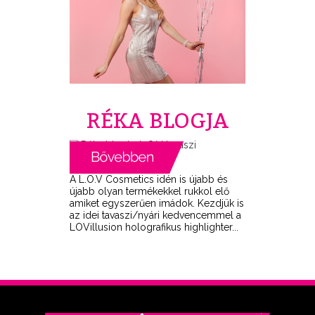
RÉKA BLOGJA
A L.O.V Cosmetics idén is újabb és
újabb olyan termékekkel rukkol elő
amiket egyszerűen imádok. Kezdjük is
az idei tavaszi/nyári kedvencemmel a
LOVillusion holografikus highlighter...