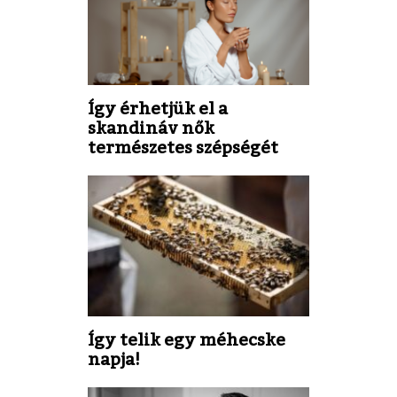
Így érhetjük el a
skandináv nők
természetes szépségét
Így telik egy méhecske
napja!