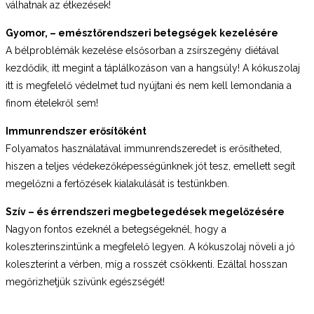
válhatnak az étkezések!
Gyomor, – emésztőrendszeri betegségek
kezelésére
A bélproblémák kezelése elsősorban a zsírszegény diétával
kezdődik, itt megint a táplálkozáson van a hangsúly! A kókuszolaj
itt is megfelelő védelmet tud nyújtani és nem kell lemondania a
finom ételekről sem!
Immunrendszer erősítőként
Folyamatos használatával immunrendszeredet is erősítheted,
hiszen a teljes védekezőképességünknek jót tesz, emellett segít
megelőzni a fertőzések kialakulását is testünkben.
Szív – és érrendszeri megbetegedések megelőzésére
Nagyon fontos ezeknél a betegségeknél, hogy a
koleszterinszintünk a megfelelő legyen. A kókuszolaj növeli a jó
koleszterint a vérben, míg a rosszét csökkenti. Ezáltal hosszan
megőrizhetjük szívünk egészségét!