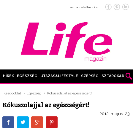
… ami az élethez kell!
HÍREK
EGÉSZSÉG
UTAZÁS&LIFESTYLE
SZÉPSÉG
SZTÁROK&DIVAT
Kezdőoldal
Egészség
Kókuszolajjal az egészségért!
Kókuszolajjal az egészségért!
2012. május. 23.