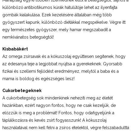
különböző antibiotikumos kúrák hátulütője lehet az ilyenfajta
gombák kialakulása. Ezek kezelésére általában még több
gyógyszert kapunk, különböző diétákkal megspékelve. Végre itt
egy természetes gyógyszer, mely hamar megszabadít a
nemkívánatos betegségtől!
Kisbabákért
Az omega zsírsavak és a kókuszolaj együttesen segítenek, hogy
az édesanya teje a legjobbat nyújtsa a gyerekeknek. Gyorsabb
fizikai és szellemi fejlődést eredményez, melytől a baba és a
mama is boldog és egészséges lesz!
Cukorbetegeknek
A cukorbetegség sok mindenkinek nehezíti meg az életét
hazánkban, ezért nagyon fontos, hogy ne csak kezeljük, de
előzzük is meg a problémát! Fontos, hogy odafigyeljünk a
táplálkozásra és kevés zsírt fogyasszunk! A kókuszolaj
használatával nem kell félni a zsíros ételektől, végre felszabadulttá