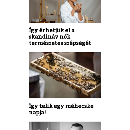
Így érhetjük el a
skandináv nők
természetes szépségét
Így telik egy méhecske
napja!