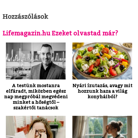
Hozzászólások
Lifemagazin.hu Ezeket olvastad már?
A testünk mostanra
Nyári ízutazás, avagy mit
elfáradt, miközben egész
hozzunk haza a világ
nap megpróbál megvédeni
konyháiból?
minket a hőségtől –
szakértői tanácsok