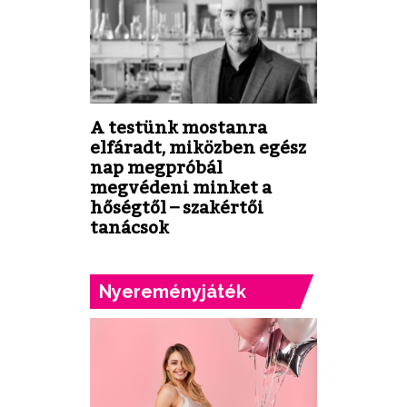
A testünk mostanra
elfáradt, miközben egész
nap megpróbál
megvédeni minket a
hőségtől – szakértői
tanácsok
Nyereményjáték