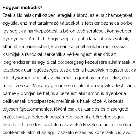
Hogyan működik?
Ezek a kis halak miközben lerágják a lábról az elhalt hámsejteket,
egyúttal enzimet tartalmazó váladékot is fecskendeznek a bőrbe,
így segítik a hámképződést, a bőrön lévő sérülések könnyebben
gyógyulnak. Amellett, hogy szép, és puha lábakat varázsolnak,
eltüntetik a narancsbőrt, kiválóan használhatók bőrradírozásra,
kisimítják a ráncokat, serkentik a vérkeringést, élénkítik az
idegrendszer, és egy tucat bőrbetegség kezelésére alkalmasak. A
kezelések után egészséges lesz a bőr, a halacskák megszüntetik a
pikkelysömör tüneteit, az ekcémát, a gombás fertőzéseket, és a
mitesszereket. Manapság már nem csak lábon végzik, a test szinte
bármely pontján kérhetjük a kezelést, akár arcon is. Ilyenkor a
delikvensek orrcsipesszel merülnek a halak közé. A kezelés
teljesen fájdalommentes, főként csak csiklandós és bizsergető
érzést nyújt, a betegek beszámolói szerint a bőrbetegségek
okozta kellemetlen tünetek már az első kezelés után érezhetően
csökkentek, elmúlt az égő, viszkető érzés, és közérzetük is javult.