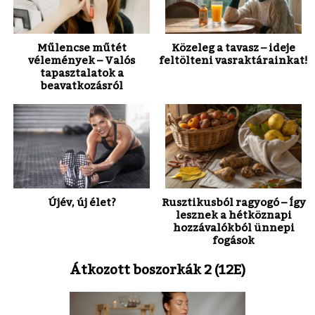
Műlencse műtét
Közeleg a tavasz – ideje
vélemények – Valós
feltölteni vasraktárainkat!
tapasztalatok a
beavatkozásról
Újév, új élet?
Rusztikusból ragyogó – Így
lesznek a hétköznapi
hozzávalókból ünnepi
fogások
Átkozott boszorkák 2 (12E)