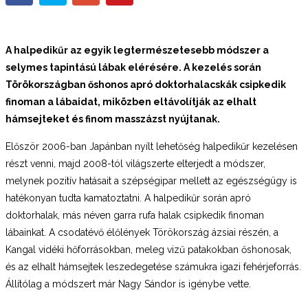
A halpedikűr az egyik legtermészetesebb módszer a
selymes tapintású lábak elérésére. A kezelés során
Törökországban őshonos apró doktorhalacskák csipkedik
finoman a lábaidat, miközben eltávolítják az elhalt
hámsejteket és finom masszázst nyújtanak.
Először 2006-ban Japánban nyílt lehetőség halpedikűr kezelésen
részt venni, majd 2008-tól világszerte elterjedt a módszer,
melynek pozitív hatásait a szépségipar mellett az egészségügy is
hatékonyan tudta kamatoztatni. A halpedikűr során apró
doktorhalak, más néven garra rufa halak csipkedik finoman
lábainkat. A csodatévő élőlények Törökország ázsiai részén, a
Kangal vidéki hőforrásokban, meleg vizű patakokban őshonosak,
és az elhalt hámsejtek leszedegetése számukra igazi fehérjeforrás.
Állítólag a módszert már Nagy Sándor is igénybe vette.