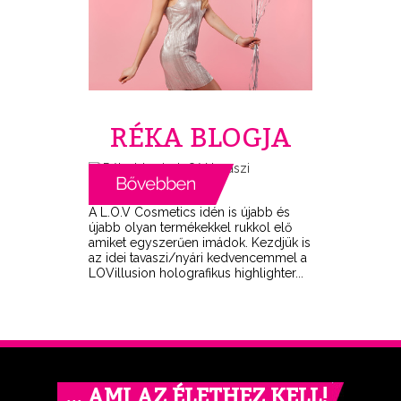
RÉKA BLOGJA
A L.O.V Cosmetics idén is újabb és
újabb olyan termékekkel rukkol elő
amiket egyszerűen imádok. Kezdjük is
az idei tavaszi/nyári kedvencemmel a
LOVillusion holografikus highlighter...
… AMI AZ ÉLETHEZ KELL!