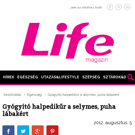
… ami az élethez kell!
HÍREK
EGÉSZSÉG
UTAZÁS&LIFESTYLE
SZÉPSÉG
SZTÁROK&DIVAT
Kezdőoldal
Egészség
Gyógyító halpedikűr a selymes, puha lábakért
Gyógyító halpedikűr a selymes, puha
lábakért
2012. augusztus. 5.