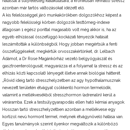
hatással a súlyfelesleg kialakulására, a krónikusan fennálló stressz
azonban már tartós változásokat idézett elő.
A kis felelősséggel járó munkakörökben dolgozókhoz képest a
nagyobb felelősségi körben dolgozók testtömeg-indexe
átlagosan 1 egész ponttal magasabb volt még akkor is, ha az
egyéb elhízással összefüggő kockázati tényezők hatását
leszámították a különbségből.
Hogy jobban megértsük a fenti
összefüggéseket, megkértük orvosszakértőnket, dr. Lelbach
Ádámot, a Dr Rose Magánkórház vezető belgyógyászát és
gasztroenterológusát, magyarázza el a folyamat (a stressz és az
elhízás közti kapcsolat) lényegét illetve annak biológiai hátterét.
„Rövid ideig tartó stresszhelyzetben az agy hypothalamusznak
nevezett területén étvágyat csökkentő hormon termelődik,
valamint a mellékvesékből stresszhormon (adrenalin) kerül a
véráramba. Ezek a testsúlygyarapodás ellen ható kémiai anyagok.
Hosszan tartó stresszhelyzetben azonban a mellékvese egy
kortizol nevű hormont termel, melynek étvágynövelő hatása van.
Egyes tanulmányok szerint ilyenkor megváltozik a különböző