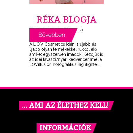
RÉKA BLOGJA
A L.O.V Cosmetics idén is újabb és
újabb olyan termékekkel rukkol elő
amiket egyszerűen imádok. Kezdjük is
az idei tavaszi/nyári kedvencemmel a
LOVillusion holografikus highlighter...
… AMI AZ ÉLETHEZ KELL!
INFORMÁCIÓK