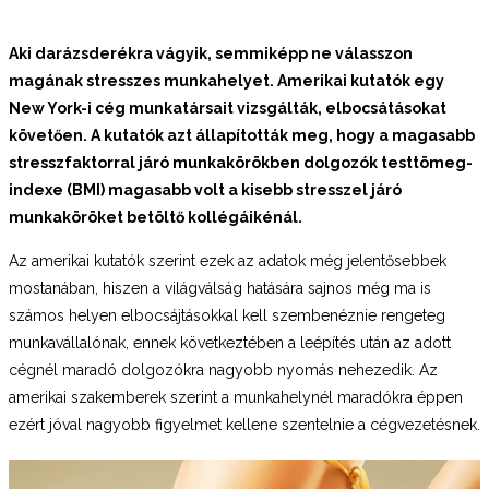
Aki darázsderékra vágyik, semmiképp ne válasszon
magának stresszes munkahelyet. Amerikai kutatók egy
New York-i cég munkatársait vizsgálták, elbocsátásokat
követően. A kutatók azt állapították meg, hogy a magasabb
stresszfaktorral járó munkakörökben dolgozók testtömeg-
indexe (BMI) magasabb volt a kisebb stresszel járó
munkaköröket betöltő kollégáikénál.
Az amerikai kutatók szerint ezek az adatok még jelentősebbek
mostanában, hiszen a világválság hatására sajnos még ma is
számos helyen elbocsájtásokkal kell szembenéznie rengeteg
munkavállalónak, ennek következtében a leépítés után az adott
cégnél maradó dolgozókra nagyobb nyomás nehezedik. Az
amerikai szakemberek szerint a munkahelynél maradókra éppen
ezért jóval nagyobb figyelmet kellene szentelnie a cégvezetésnek.