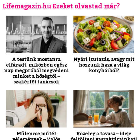
Lifemagazin.hu Ezeket olvastad már?
A testünk mostanra
Nyári ízutazás, avagy mit
elfáradt, miközben egész
hozzunk haza a világ
nap megpróbál megvédeni
konyháiból?
minket a hőségtől –
szakértői tanácsok
Műlencse műtét
Közeleg a tavasz – ideje
vélemények – Valós
feltölteni vasraktárainkat!