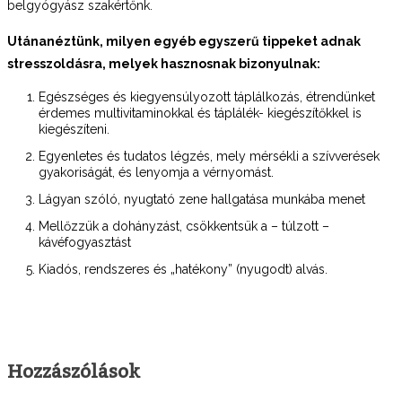
belgyógyász szakértőnk.
Utánanéztünk, milyen egyéb egyszerű tippeket adnak
stresszoldásra, melyek hasznosnak bizonyulnak:
Egészséges és kiegyensúlyozott táplálkozás, étrendünket
érdemes multivitaminokkal és táplálék- kiegészítőkkel is
kiegészíteni.
Egyenletes és tudatos légzés, mely mérsékli a szívverések
gyakoriságát, és lenyomja a vérnyomást.
Lágyan szóló, nyugtató zene hallgatása munkába menet
Mellőzzük a dohányzást, csökkentsük a – túlzott –
kávéfogyasztást
Kiadós, rendszeres és „hatékony” (nyugodt) alvás.
Hozzászólások