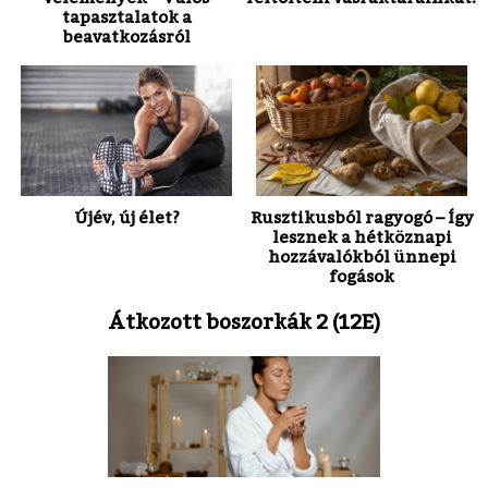
tapasztalatok a
beavatkozásról
Újév, új élet?
Rusztikusból ragyogó – Így
lesznek a hétköznapi
hozzávalókból ünnepi
fogások
Átkozott boszorkák 2 (12E)