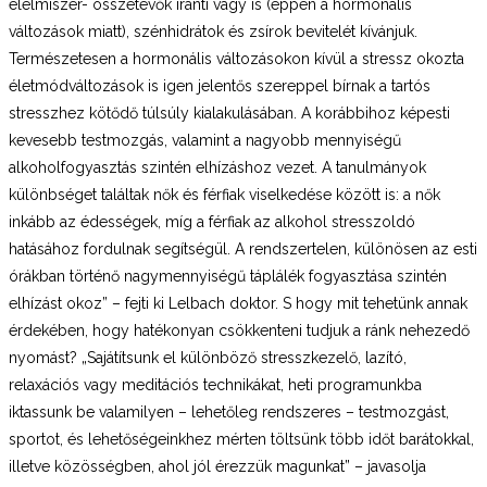
élelmiszer- összetevők iránti vágy is (éppen a hormonális
változások miatt), szénhidrátok és zsírok bevitelét kívánjuk.
Természetesen a hormonális változásokon kívül a stressz okozta
életmódváltozások is igen jelentős szereppel bírnak a tartós
stresszhez kötődő túlsúly kialakulásában. A korábbihoz képesti
kevesebb testmozgás, valamint a nagyobb mennyiségű
alkoholfogyasztás szintén elhízáshoz vezet. A tanulmányok
különbséget találtak nők és férfiak viselkedése között is: a nők
inkább az édességek, míg a férfiak az alkohol stresszoldó
hatásához fordulnak segítségül. A rendszertelen, különösen az esti
órákban történő nagymennyiségű táplálék fogyasztása szintén
elhízást okoz” – fejti ki Lelbach doktor. S hogy mit tehetünk annak
érdekében, hogy hatékonyan csökkenteni tudjuk a ránk nehezedő
nyomást? „Sajátítsunk el különböző stresszkezelő, lazító,
relaxációs vagy meditációs technikákat, heti programunkba
iktassunk be valamilyen – lehetőleg rendszeres – testmozgást,
sportot, és lehetőségeinkhez mérten töltsünk több időt barátokkal,
illetve közösségben, ahol jól érezzük magunkat” – javasolja