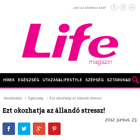
… ami az élethez kell!
HÍREK
EGÉSZSÉG
UTAZÁS&LIFESTYLE
SZÉPSÉG
SZTÁROK&DIVAT
Kezdőoldal
Egészség
Ezt okozhatja az állandó stressz!
Ezt okozhatja az állandó stressz!
2012. június. 23.