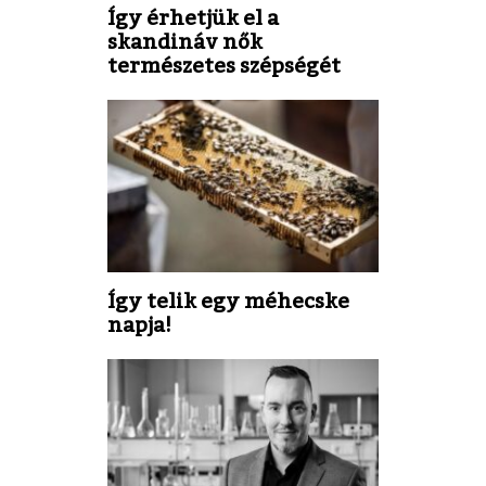
Így érhetjük el a
skandináv nők
természetes szépségét
Így telik egy méhecske
napja!