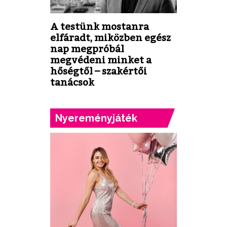
A testünk mostanra
elfáradt, miközben egész
nap megpróbál
megvédeni minket a
hőségtől – szakértői
tanácsok
Nyereményjáték