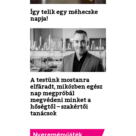
Így telik egy méhecske
napja!
A testünk mostanra
elfáradt, miközben egész
nap megpróbál
megvédeni minket a
hőségtől – szakértői
tanácsok
Nyereményjáték