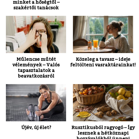
minket a hőségtől –
szakértői tanácsok
Műlencse műtét
Közeleg a tavasz – ideje
vélemények – Valós
feltölteni vasraktárainkat!
tapasztalatok a
beavatkozásról
Újév, új élet?
Rusztikusból ragyogó – Így
lesznek a hétköznapi
hozzávalókból ünnepi