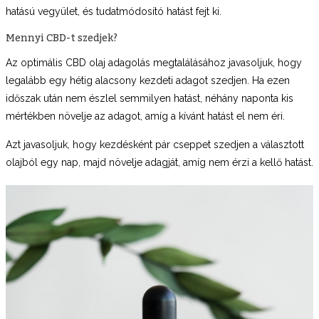
hatású vegyület, és tudatmódosító hatást fejt ki.
Mennyi CBD-t szedjek?
Az optimális CBD olaj adagolás megtalálásához javasoljuk, hogy
legalább egy hétig alacsony kezdeti adagot szedjen. Ha ezen
időszak után nem észlel semmilyen hatást, néhány naponta kis
mértékben növelje az adagot, amíg a kívánt hatást el nem éri.
Azt javasoljuk, hogy kezdésként pár cseppet szedjen a választott
olajból egy nap, majd növelje adagját, amíg nem érzi a kellő hatást.