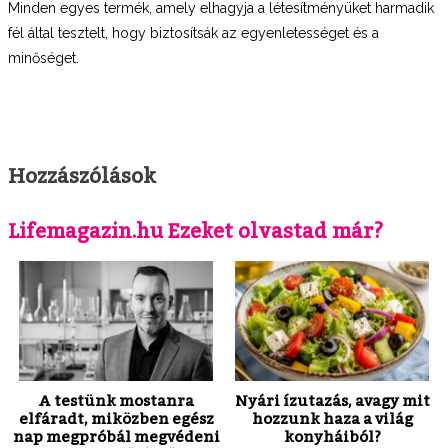
Minden egyes termék, amely elhagyja a létesítményüket harmadik
fél által tesztelt, hogy biztosítsák az egyenletességet és a
minőséget.
Hozzászólások
Lifemagazin.hu Ezeket olvastad már?
A testünk mostanra
Nyári ízutazás, avagy mit
elfáradt, miközben egész
hozzunk haza a világ
nap megpróbál megvédeni
konyháiból?