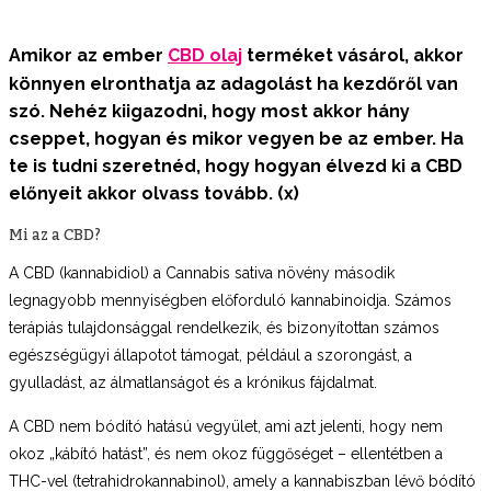
Amikor az ember
CBD olaj
terméket vásárol, akkor
könnyen elronthatja az adagolást ha kezdőről van
szó. Nehéz kiigazodni, hogy most akkor hány
cseppet, hogyan és mikor vegyen be az ember. Ha
te is tudni szeretnéd, hogy hogyan élvezd ki a CBD
előnyeit akkor olvass tovább. (x)
Mi az a CBD?
A CBD (kannabidiol) a Cannabis sativa növény második
legnagyobb mennyiségben előforduló kannabinoidja. Számos
terápiás tulajdonsággal rendelkezik, és bizonyítottan számos
egészségügyi állapotot támogat, például a szorongást, a
gyulladást, az álmatlanságot és a krónikus fájdalmat.
A CBD nem bódító hatású vegyület, ami azt jelenti, hogy nem
okoz „kábító hatást”, és nem okoz függőséget – ellentétben a
THC-vel (tetrahidrokannabinol), amely a kannabiszban lévő bódító