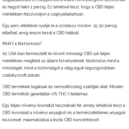
és hagyd hatni 1 percig. Ez lehetővé teszi, hogy a CBD teljes
mértékben felszívódjon a szájnyálkahártyán.
Egy perc elteltével nyelje le a szokásos módon. 15-30 percig
eltarthat, amíg érezni kezdi a CBD hatását.
Miért a Naturecan?
Az USA-ban termesztett és kivont minőségi CBD-jük teljes
mértékben megfelel az állami törvényeknek, felülmúlva mind a
minőséget, mind a biztonságot a világ egyik legszigorúbban
szabályozott piacán.
CBD termékeik legálisak és nemzetközileg szállítják őket. Minden
CBD termékük garantáltan 0% THC-t tartalmaz.
Egy teljes növényi kivonatot használnak fel, amely lehetővé teszi a
CBD kivonását a növényi anyagból és a természetellenes anyagok
kiszűrését, maximalizálva a tiszta CBD koncentrációt.