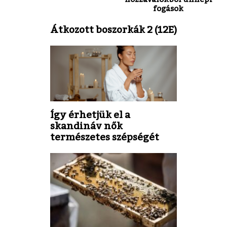
fogások
Átkozott boszorkák 2 (12E)
Így érhetjük el a
skandináv nők
természetes szépségét