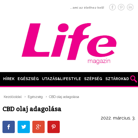
… ami az élethez kell!
HÍREK
EGÉSZSÉG
UTAZÁS&LIFESTYLE
SZÉPSÉG
SZTÁROK&DIVAT
Kezdőoldal
Egészség
CBD olaj adagolása
CBD olaj adagolása
2022. március. 3.