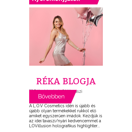
RÉKA BLOGJA
A L.O.V Cosmetics idén is újabb és
újabb olyan termékekkel rukkol elő
amiket egyszerűen imádok. Kezdjük is
az idei tavaszi/nyári kedvencemmel a
LOVillusion holografikus highlighter...