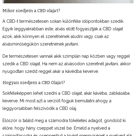
Mikor szedjem a CBD olajat?
A CBD-t természetesen sokan különféle időpontokban szedik.
Egyik leggyakrabban este, alvás előtt fogyasztják a CBD olajat
azok, akik könnyen el szeretnének aludni vagy csak az
alvásminőségükön szeretnének javítani.
De természetesen vannak akik szimplán nap közben vagy reggel
szedik a CBD olajat. Ha nem az alvásodon szeretnél javítani, akkor
nyugodtan szedd reggel akár a kávédba keverve.
Hogyan szedjem a CBD Olajat?
Sokféleképpen lehet szedni a CBD olajat, akár kávéba, zabkásába
keverve. Mi most azt a verziót fogjuk bemutatni ahogy a
leggyorsabban felszívódik a CBD olaj.
Először is találd meg a számodra tökéletes adagot, gondold ki
előre, hogy hány cseppet viszel be. Emeld a nyelved a
szájpadlásodra és cseppentsd a kívánt mennyiséget a nyelved alá