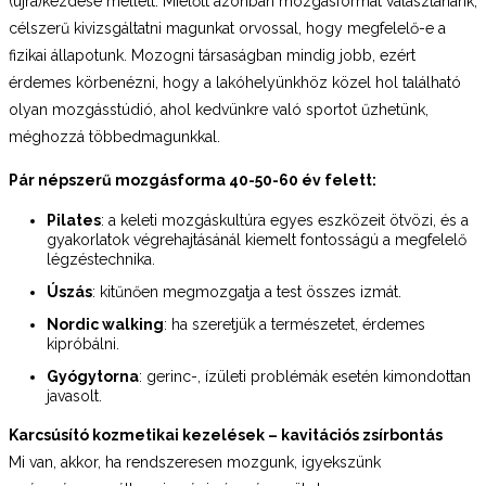
(újra)kezdése mellett. Mielőtt azonban mozgásformát választanánk,
célszerű kivizsgáltatni magunkat orvossal, hogy megfelelő-e a
fizikai állapotunk. Mozogni társaságban mindig jobb, ezért
érdemes körbenézni, hogy a lakóhelyünkhöz közel hol található
olyan mozgásstúdió, ahol kedvünkre való sportot űzhetünk,
méghozzá többedmagunkkal.
Pár népszerű mozgásforma 40-50-60 év felett:
Pilates
: a keleti mozgáskultúra egyes eszközeit ötvözi, és a
gyakorlatok végrehajtásánál kiemelt fontosságú a megfelelő
légzéstechnika.
Úszás
: kitűnően megmozgatja a test összes izmát.
Nordic walking
: ha szeretjük a természetet, érdemes
kipróbálni.
Gyógytorna
: gerinc-, ízületi problémák esetén kimondottan
javasolt.
Karcsúsító kozmetikai kezelések – kavitációs zsírbontás
Mi van, akkor, ha rendszeresen mozgunk, igyekszünk