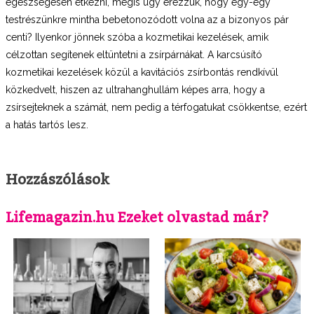
egészségesen étkezni, mégis úgy érezzük, hogy egy-egy
testrészünkre mintha bebetonozódott volna az a bizonyos pár
centi? Ilyenkor jönnek szóba a kozmetikai kezelések, amik
célzottan segítenek eltüntetni a zsírpárnákat. A karcsúsító
kozmetikai kezelések közül a kavitációs zsírbontás rendkívül
közkedvelt, hiszen az ultrahanghullám képes arra, hogy a
zsírsejteknek a számát, nem pedig a térfogatukat csökkentse, ezért
a hatás tartós lesz.
Hozzászólások
Lifemagazin.hu Ezeket olvastad már?