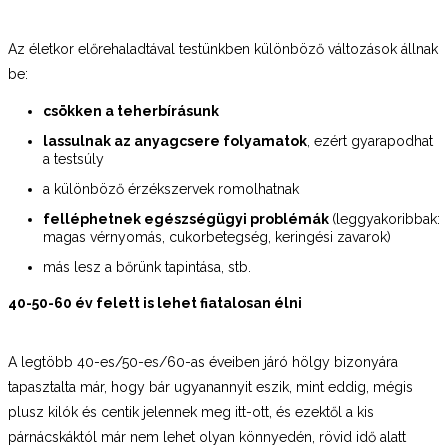
Az életkor előrehaladtával testünkben különböző változások állnak
be:
csökken a teherbírásunk
lassulnak az anyagcsere folyamatok
, ezért gyarapodhat
a testsúly
a különböző érzékszervek romolhatnak
felléphetnek egészségügyi problémák
(leggyakoribbak:
magas vérnyomás, cukorbetegség, keringési zavarok)
más lesz a bőrünk tapintása, stb.
40-50-60 év felett is lehet fiatalosan élni
A legtöbb 40-es/50-es/60-as éveiben járó hölgy bizonyára
tapasztalta már, hogy bár ugyanannyit eszik, mint eddig, mégis
plusz kilók és centik jelennek meg itt-ott, és ezektől a kis
párnácskáktól már nem lehet olyan könnyedén, rövid idő alatt