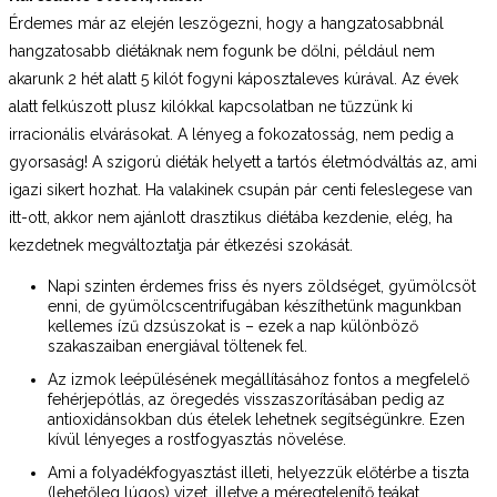
Érdemes már az elején leszögezni, hogy a hangzatosabbnál
hangzatosabb diétáknak nem fogunk be dőlni, például nem
akarunk 2 hét alatt 5 kilót fogyni káposztaleves kúrával. Az évek
alatt felkúszott plusz kilókkal kapcsolatban ne tűzzünk ki
irracionális elvárásokat. A lényeg a fokozatosság, nem pedig a
gyorsaság! A szigorú diéták helyett a tartós életmódváltás az, ami
igazi sikert hozhat. Ha valakinek csupán pár centi feleslegese van
itt-ott, akkor nem ajánlott drasztikus diétába kezdenie, elég, ha
kezdetnek megváltoztatja pár étkezési szokását.
Napi szinten érdemes friss és nyers zöldséget, gyümölcsöt
enni, de gyümölcscentrifugában készíthetünk magunkban
kellemes ízű dzsúszokat is – ezek a nap különböző
szakaszaiban energiával töltenek fel.
Az izmok leépülésének megállításához fontos a megfelelő
fehérjepótlás, az öregedés visszaszorításában pedig az
antioxidánsokban dús ételek lehetnek segítségünkre. Ezen
kívül lényeges a rostfogyasztás növelése.
Ami a folyadékfogyasztást illeti, helyezzük előtérbe a tiszta
(lehetőleg lúgos) vizet, illetve a méregtelenítő teákat,