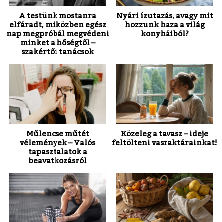
A testünk mostanra
Nyári ízutazás, avagy mit
elfáradt, miközben egész
hozzunk haza a világ
nap megpróbál megvédeni
konyháiból?
minket a hőségtől –
szakértői tanácsok
Műlencse műtét
Közeleg a tavasz – ideje
vélemények – Valós
feltölteni vasraktárainkat!
tapasztalatok a
beavatkozásról