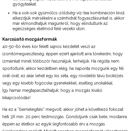
gyógyteákat.
Ha a sok-sok gyümölcs-zöldség-víz-tea kombináción kívül
elkezdjük mérsékelni a szénhidrát fogyasztásunkat is, akkor
már elmondhatjuk magunkról, hogy elindultunk az
egészséges életmód felé vezető úton.
Karcsúsító mozgásformák
40-50-60 éves kor felett sajnos kezdetét veszi az
izomtömegveszteség, éppen ezért ajánlott arra törekedni, hogy
izmainkat minél többször használjuk, terheljük. Ha régóta nem
sportoltunk, akkor kezdetben elég, ha naponta mozgunk egy fél
órát-órát, ez akár lehet egy kis séta, egy rövidebb távú biciklizés
vagy egy kisebb fogócska gyerekekkel, esetleg unokákkal.
Így hamar megtapasztalhatjuk, hogy a mozgás kiváló
kikapcsolódás!
Ha ez a ’’bemelegítés’’ megvolt, akkor jöhet a következő fokozat:
heti 3X min. 20 perc testmozgás. Gondoljunk csak bele, mostanra
éppen az életkor az egyik legfontosabb érv a mozgás