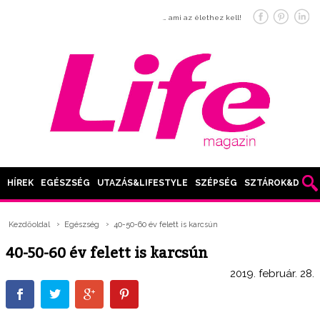
… ami az élethez kell!
HÍREK
EGÉSZSÉG
UTAZÁS&LIFESTYLE
SZÉPSÉG
SZTÁROK&DIVAT
Kezdőoldal
Egészség
40-50-60 év felett is karcsún
40-50-60 év felett is karcsún
2019. február. 28.