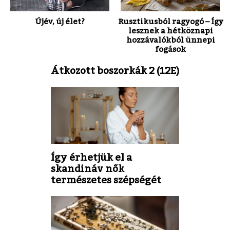
Újév, új élet?
Rusztikusból ragyogó – Így
lesznek a hétköznapi
hozzávalókból ünnepi
fogások
Átkozott boszorkák 2 (12E)
Így érhetjük el a
skandináv nők
természetes szépségét