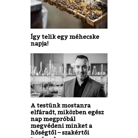
Így telik egy méhecske
napja!
A testünk mostanra
elfáradt, miközben egész
nap megpróbál
megvédeni minket a
hőségtől – szakértői