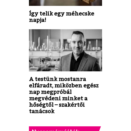
Így telik egy méhecske
napja!
A testünk mostanra
elfáradt, miközben egész
nap megpróbál
megvédeni minket a
hőségtől – szakértői
tanácsok