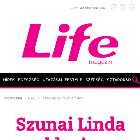
… ami az élethez kell!
HÍREK
EGÉSZSÉG
UTAZÁS&LIFESTYLE
SZÉPSÉG
SZTÁROK&DIVAT
Kezdőoldal
Blog
Pizza reggelire…miért ne?!
Szunai Linda