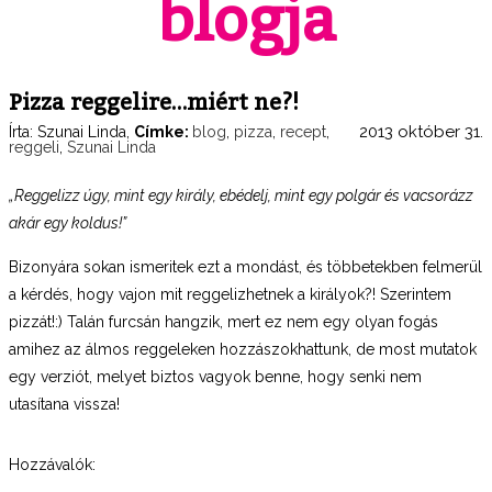
blogja
Pizza reggelire…miért ne?!
2013 október 31.
Írta:
Szunai Linda
,
Címke:
blog
,
pizza
,
recept
,
reggeli
,
Szunai Linda
„Reggelizz úgy, mint egy király, ebédelj, mint egy polgár és vacsorázz
akár egy koldus!”
Bizonyára sokan ismeritek ezt a mondást, és többetekben felmerül
a kérdés, hogy vajon mit reggelizhetnek a királyok?! Szerintem
pizzát!:) Talán furcsán hangzik, mert ez nem egy olyan fogás
amihez az álmos reggeleken hozzászokhattunk, de most mutatok
egy verziót, melyet biztos vagyok benne, hogy senki nem
utasítana vissza!
Hozzávalók: