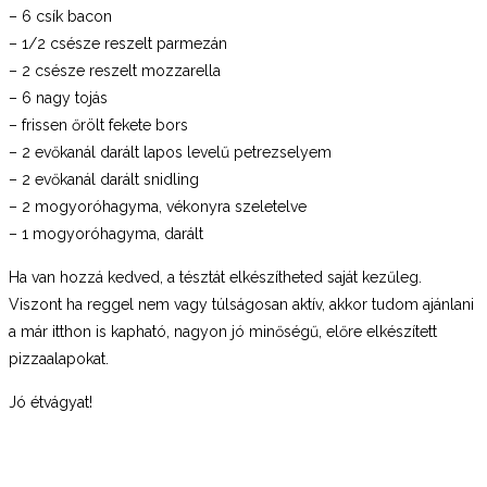
– 6 csík bacon
– 1/2 csésze reszelt parmezán
– 2 csésze reszelt mozzarella
– 6 nagy tojás
– frissen őrölt fekete bors
– 2 evőkanál darált lapos levelű petrezselyem
– 2 evőkanál darált snidling
– 2 mogyoróhagyma, vékonyra szeletelve
– 1 mogyoróhagyma, darált
Ha van hozzá kedved, a tésztát elkészítheted saját kezűleg.
Viszont ha reggel nem vagy túlságosan aktív, akkor tudom ajánlani
a már itthon is kapható, nagyon jó minőségű, előre elkészített
pizzaalapokat.
Jó étvágyat!