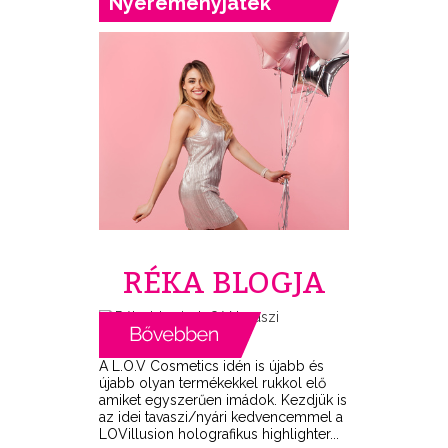
Nyereményjáték
RÉKA BLOGJA
A L.O.V Cosmetics idén is újabb és
újabb olyan termékekkel rukkol elő
amiket egyszerűen imádok. Kezdjük is
az idei tavaszi/nyári kedvencemmel a
LOVillusion holografikus highlighter...