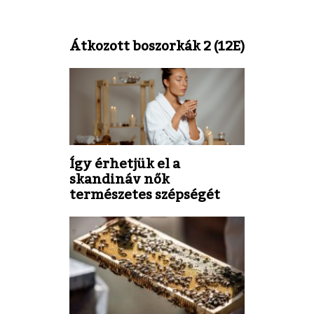
Átkozott boszorkák 2 (12E)
Így érhetjük el a
skandináv nők
természetes szépségét