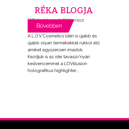
RÉKA BLOGJA
A L.O.V Cosmetics idén is újabb és
újabb olyan termékekkel rukkol elő
amiket egyszerűen imádok.
Kezdjük is az idei tavaszi/nyári
kedvencemmel a LOVillusion
holografikus highlighter...