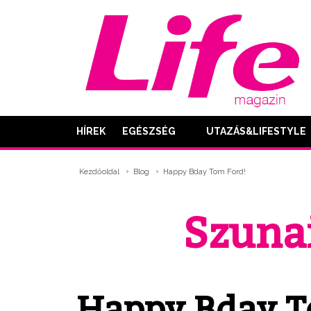
HÍREK
EGÉSZSÉG
UTAZÁS&LIFESTYLE
Kezdőoldal
Blog
Happy Bday Tom Ford!
Szunai
Happy Bday T