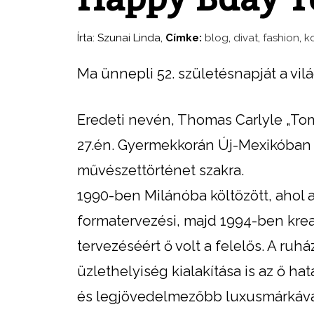
Írta:
Szunai Linda
,
Címke:
blog
,
divat
,
fashion
,
k
Ma ünnepli 52. születésnapját a vil
Eredeti nevén, Thomas Carlyle „Tom
27.én. Gyermekkorán Új-Mexikóban t
művészettörténet szakra.
1990-ben Milánóba költözött, ahol a
formatervezési, majd 1994-ben krea
tervezéséért ő volt a felelős. A ru
üzlethelyiség kialakítása is az ő ha
és legjövedelmezőbb luxusmárkává 