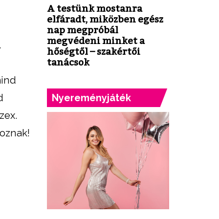
A testünk mostanra
elfáradt, miközben egész
nap megpróbál
megvédeni minket a
.
hőségtől – szakértői
tanácsok
mind
d
Nyereményjáték
zex.
toznak!