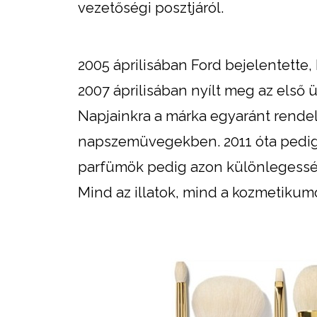
vezetőségi posztjáról.
2005 áprilisában Ford bejelentette,
2007 áprilisában nyílt meg az első
Napjainkra a márka egyaránt rendelk
napszemüvegekben. 2011 óta pedig 
parfümök pedig azon különlegességü
Mind az illatok, mind a kozmetikumo