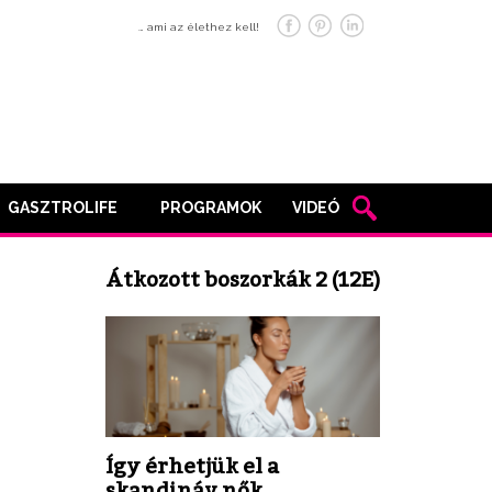
… ami az élethez kell!
GASZTROLIFE
PROGRAMOK
VIDEÓ
Átkozott boszorkák 2 (12E)
Így érhetjük el a
skandináv nők