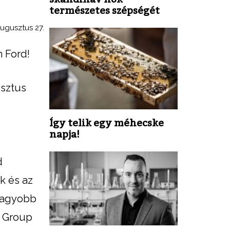
természetes szépségét
ugusztus 27.
m Ford!
usztus
Így telik egy méhecske
napja!
d
k és az
gnagyobb
i Group