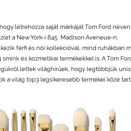
 hogy létrehozza saját márkáját Tom Ford néven
 üzlet a New York-i 845 Madison Aveneue-n.
ezik férfi és női kollekcióval, mind ruhákban 
smink és kozmetikai termékekkel is. A Tom For
kről lettek világhírűek, hogy legtöbbjük unis
k a világ top3 legsikeresebb termékei közé tar