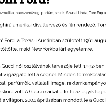
ozmetika
,
napszemüveg
,
parfüm
,
smink
,
Szunai Linda
,
Tom For
2013 a
ághírű amerikai divattervező és filmrendező, To
” Ford, a Texas-i Austinban született 1961 aug
öltötte, majd New Yorkba járt egyetemre,
 Gucci női osztályának tervezője lett. 1992-ben
tív igazgató lett a cégnél. Minden termékcsalá
házat, parfümök, vállalati image, reklámkampányo
tásköre volt. A Gucci márkát ő tette az egyik le
a világon. 2004 áprilisában mondott le a Gucc