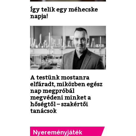
Így telik egy méhecske
napja!
A testünk mostanra
elfáradt, miközben egész
nap megpróbál
megvédeni minket a
hőségtől – szakértői
tanácsok
Nyereményjáték