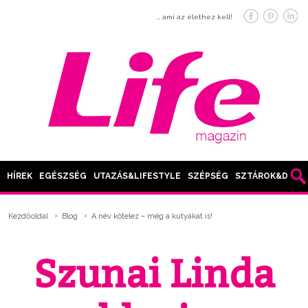
… ami az élethez kell!
HÍREK
EGÉSZSÉG
UTAZÁS&LIFESTYLE
SZÉPSÉG
SZTÁROK&DIVAT
Kezdőoldal
Blog
A név kötelez – még a kutyákat is!
Szunai Linda