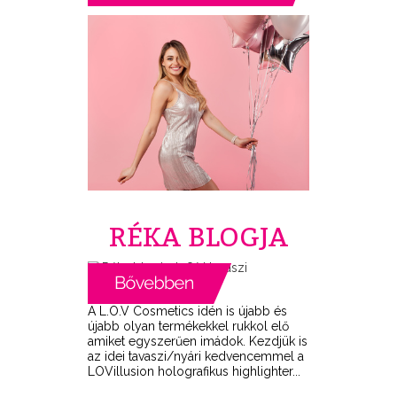
RÉKA BLOGJA
A L.O.V Cosmetics idén is újabb és
újabb olyan termékekkel rukkol elő
amiket egyszerűen imádok. Kezdjük is
az idei tavaszi/nyári kedvencemmel a
LOVillusion holografikus highlighter...