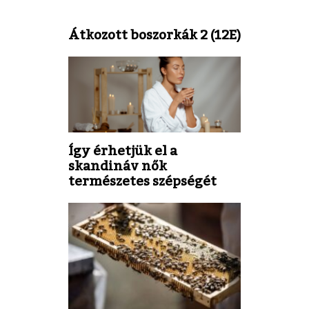
Átkozott boszorkák 2 (12E)
Így érhetjük el a
skandináv nők
természetes szépségét