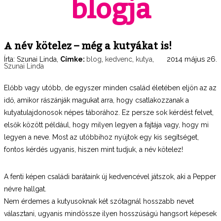
blogja
A név kötelez – még a kutyákat is!
2014 május 26.
Írta:
Szunai Linda
,
Címke:
blog
,
kedvenc
,
kutya
,
Szunai Linda
Előbb vagy utóbb, de egyszer minden család életében eljön az az
idő, amikor rászánják magukat arra, hogy csatlakozzanak a
kutyatulajdonosok népes táborához. Ez persze sok kérdést felvet,
elsők között például, hogy milyen legyen a fajtája vagy, hogy mi
legyen a neve. Most az utóbbihoz nyújtok egy kis segítséget,
fontos kérdés ugyanis, hiszen mint tudjuk, a név kötelez!
A fenti képen családi barátaink új kedvencével játszok, aki a Pepper
névre hallgat.
Nem érdemes a kutyusoknak két szótagnál hosszabb nevet
választani, ugyanis mindössze ilyen hosszúságú hangsort képesek