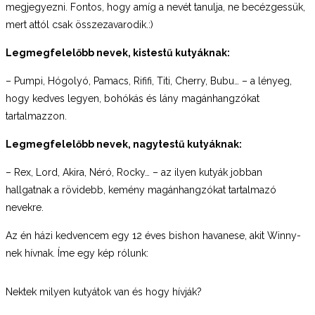
megjegyezni. Fontos, hogy amíg a nevét tanulja, ne becézgessük,
mert attól csak összezavarodik.:)
Legmegfelelőbb nevek, kistestű kutyáknak:
– Pumpi, Hógolyó, Pamacs, Rififi, Titi, Cherry, Bubu… – a lényeg,
hogy kedves legyen, bohókás és lány magánhangzókat
tartalmazzon.
Legmegfelelőbb nevek, nagytestű kutyáknak:
– Rex, Lord, Akira, Néró, Rocky… – az ilyen kutyák jobban
hallgatnak a rövidebb, kemény magánhangzókat tartalmazó
nevekre.
Az én házi kedvencem egy 12 éves bishon havanese, akit Winny-
nek hívnak. Íme egy kép rólunk:
Nektek milyen kutyátok van és hogy hívják?