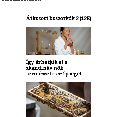
Átkozott boszorkák 2 (12E)
Így érhetjük el a
skandináv nők
természetes szépségét