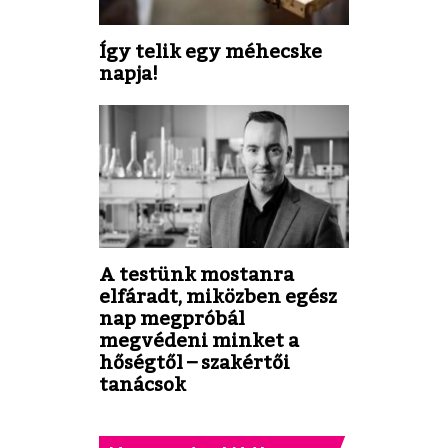
Így telik egy méhecske
napja!
A testünk mostanra
elfáradt, miközben egész
nap megpróbál
megvédeni minket a
hőségtől – szakértői
tanácsok