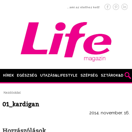
… ami az élethez kell!
HÍREK
EGÉSZSÉG
UTAZÁS&LIFESTYLE
SZÉPSÉG
SZTÁROK&DIVAT
Kezdőoldal
01_kardigan
2014. november. 16.
Hozzászólások