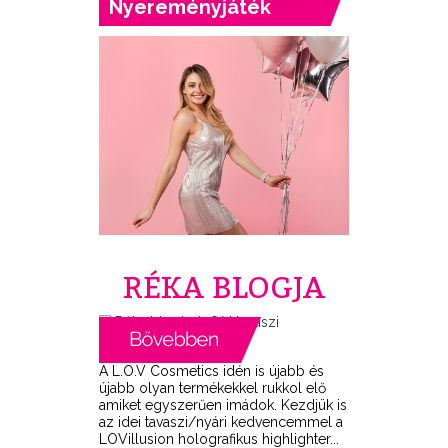
Nyereményjáték
RÉKA BLOGJA
A L.O.V Cosmetics idén is újabb és
újabb olyan termékekkel rukkol elő
amiket egyszerűen imádok. Kezdjük is
az idei tavaszi/nyári kedvencemmel a
LOVillusion holografikus highlighter...