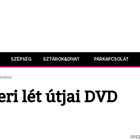
SZÉPSÉG
SZTÁROK&DIVAT
PÁRKAPCSOLAT
éklettel
ri lét útjai DVD
2013