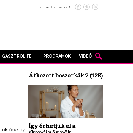
… ami az élethez kell!
GASZTROLIFE
PROGRAMOK
VIDEÓ
Átkozott boszorkák 2 (12E)
Így érhetjük el a
. október. 17.
skandináv nők