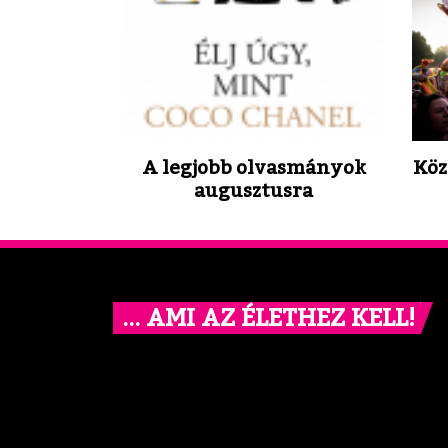
A legjobb olvasmányok
Köz
augusztusra
… AMI AZ ÉLETHEZ KELL!