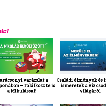
már?
arácsonyi varázslat a
Családi élmények és 
onában – Találkozz te is
ismeretek a víz cso
a Mikulással!
világáról