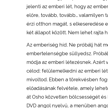
jelenti az emberi lét, hogy az embe
előre, tovább, tovább… valamilyen tá
érzi otthon magát, s elkeseredése e
két állapot között. Nem lehet rajta h
Az emberiség híd. Ne próbálj hát 
embertelenségbe süllyedsz. Próbálj
módja az emberi létezésnek. Azért 
célod: felülemelkedni az emberi lé
mivoltod. Ebben a törekvésben fogs
előadásának felvétele, amely lehet
át Osho közvetlen bölcsességét és 
DVD angol nyelvű, a menüben angol 