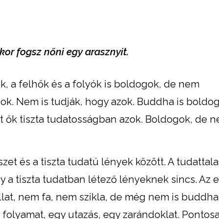
kor fogsz nőni egy arasznyit.
, a felhők és a folyók is boldogok, de nem
ok.
Nem is tudják, hogy azok. Buddha is boldog
ont ők tiszta tudatosságban azok. Boldogok, de 
et és a tiszta tudatú lények között. A tudattal
 a tiszta tudatban létező lényeknek sincs. Az 
llat, nem fa, nem szikla, de még nem is buddha
olyamat, egy utazás, egy zarándoklat. Pontosa