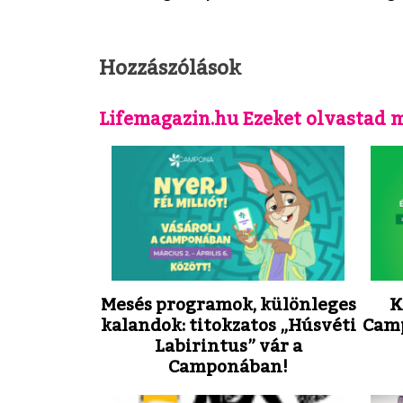
Hozzászólások
Lifemagazin.hu Ezeket olvastad 
Mesés programok, különleges
K
kalandok: titokzatos „Húsvéti
Camp
Labirintus” vár a
Camponában!