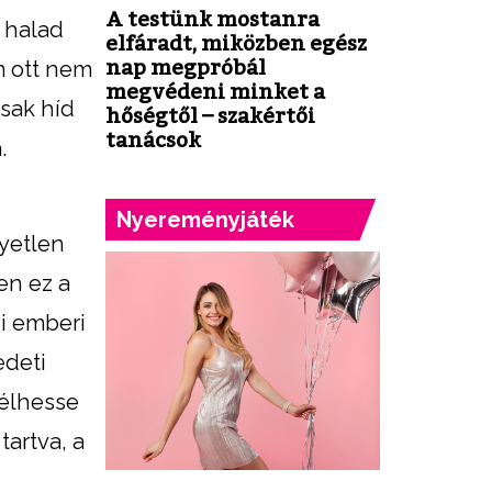
A testünk mostanra
n halad
elfáradt, miközben egész
nap megpróbál
m ott nem
megvédeni minket a
csak híd
hőségtől – szakértői
tanácsok
.
Nyereményjáték
yetlen
en ez a
i emberi
edeti
 élhesse
artva, a