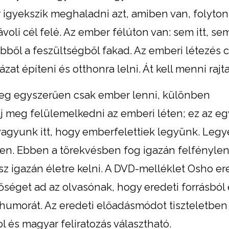
r igyekszik meghaladni azt, amiben van, folyto
voli cél felé. Az ember félúton van: sem itt, se
bből a feszültségből fakad. Az emberi létezés 
ázat építeni és otthonra lelni. Át kell menni rajta
meg egyszerűen csak ember lenni, különben
 meg felülemelkedni az emberi léten; ez az eg
vagyunk itt, hogy emberfelettiek legyünk. Legy
ten. Ebben a törekvésben fog igazán felfénylen
z igazán életre kelni. A DVD-melléklet Osho er
őséget ad az olvasónak, hogy eredeti forrásból
humorát. Az eredeti előadásmódot tiszteletben t
és magyar feliratozás választható.