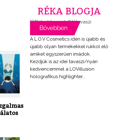
RÉKA BLOGJA
A L.O.V Cosmetics idén is újabb és
újabb olyan termékekkel rukkol elő
amiket egyszerűen imádok.
Kezdjük is az idei tavaszi/nyári
kedvencemmel a LOVillusion
holografikus highlighter...
izgalmas
dálatos