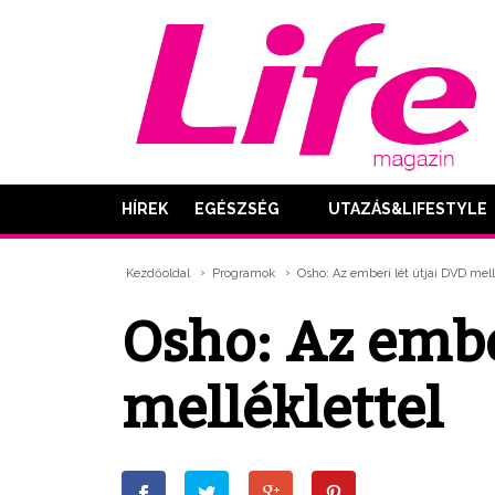
HÍREK
EGÉSZSÉG
UTAZÁS&LIFESTYLE
Kezdőoldal
Programok
Osho: Az emberi lét útjai DVD mell
Osho: Az embe
melléklettel