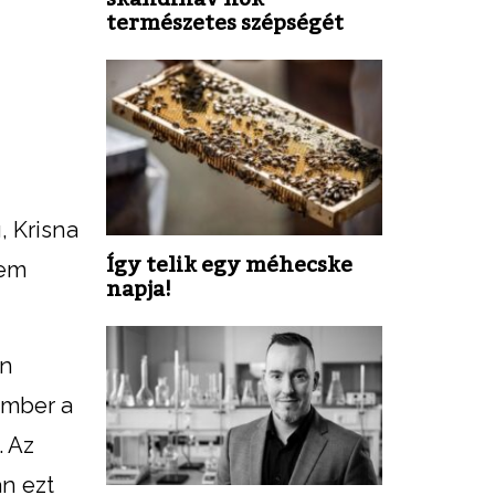
természetes szépségét
, Krisna
Így telik egy méhecske
nem
napja!
an
ember a
. Az
n ezt