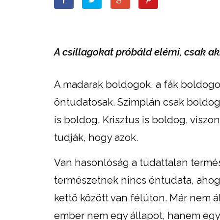
A csillagokat próbáld elérni, csak ak
A madarak boldogok, a fák boldogok
öntudatosak. Szimplán csak boldog
is boldog, Krisztus is boldog, visz
tudják, hogy azok.
Van hasonlóság a tudattalan termész
természetnek nincs éntudata, ahogy
kettő között van félúton. Már nem á
ember nem egy állapot, hanem egy f