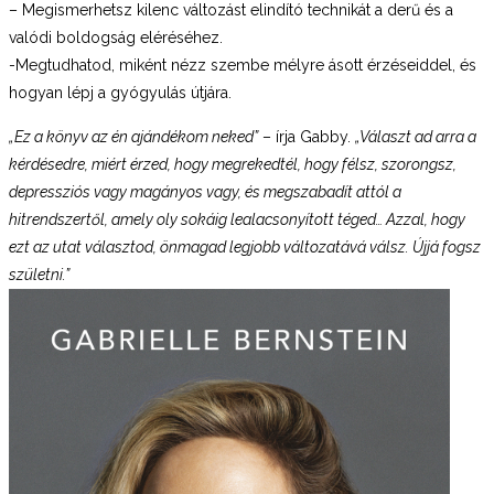
– Megismerhetsz kilenc változást elindító technikát a derű és a
valódi boldogság eléréséhez.
-Megtudhatod, miként nézz szembe mélyre ásott érzéseiddel, és
hogyan lépj a gyógyulás útjára.
„Ez a könyv az én ajándékom neked”
– írja Gabby.
„Választ ad arra a
kérdésedre, miért érzed, hogy megrekedtél, hogy félsz, szorongsz,
depressziós vagy magányos vagy, és megszabadít attól a
hitrendszertől, amely oly sokáig lealacsonyított téged… Azzal, hogy
ezt az utat választod, önmagad legjobb változatává válsz. Újjá fogsz
születni.”