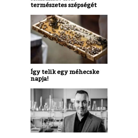
természetes szépségét
Így telik egy méhecske
napja!