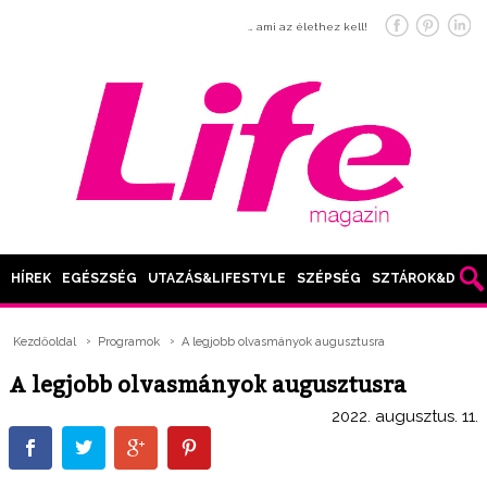
… ami az élethez kell!
HÍREK
EGÉSZSÉG
UTAZÁS&LIFESTYLE
SZÉPSÉG
SZTÁROK&DIVAT
Kezdőoldal
Programok
A legjobb olvasmányok augusztusra
A legjobb olvasmányok augusztusra
2022. augusztus. 11.