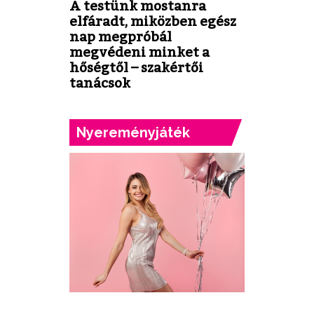
A testünk mostanra
elfáradt, miközben egész
nap megpróbál
megvédeni minket a
hőségtől – szakértői
tanácsok
Nyereményjáték