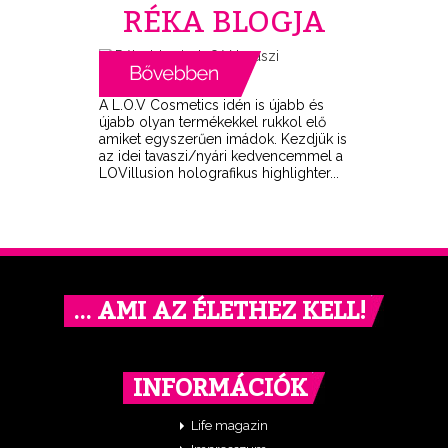
RÉKA BLOGJA
A L.O.V Cosmetics idén is újabb és
újabb olyan termékekkel rukkol elő
amiket egyszerűen imádok. Kezdjük is
az idei tavaszi/nyári kedvencemmel a
LOVillusion holografikus highlighter...
… AMI AZ ÉLETHEZ KELL!
INFORMÁCIÓK
Life magazin