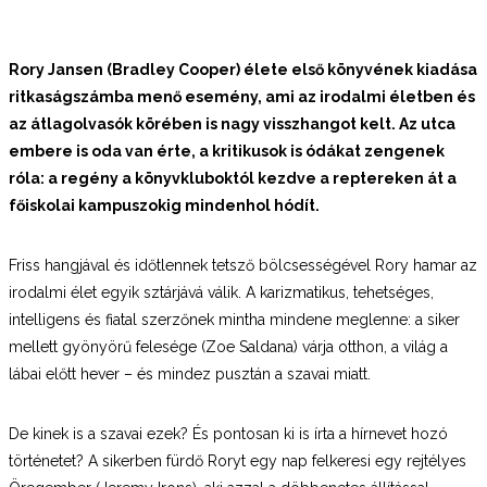
Rory Jansen (Bradley Cooper) élete első könyvének kiadása
ritkaságszámba menő esemény, ami az irodalmi életben és
az átlagolvasók körében is nagy visszhangot kelt.
Az utca
embere is oda van érte, a kritikusok is ódákat zengenek
róla: a regény a könyvkluboktól kezdve a reptereken át a
főiskolai kampuszokig mindenhol hódít.
Friss hangjával és időtlennek tetsző bölcsességével Rory hamar az
irodalmi élet egyik sztárjává válik. A karizmatikus, tehetséges,
intelligens és fiatal szerzőnek mintha mindene meglenne: a siker
mellett gyönyörű felesége (Zoe Saldana) várja otthon, a világ a
lábai előtt hever – és mindez pusztán a szavai miatt.
De kinek is a szavai ezek? És pontosan ki is írta a hírnevet hozó
történetet? A sikerben fürdő Roryt egy nap felkeresi egy rejtélyes