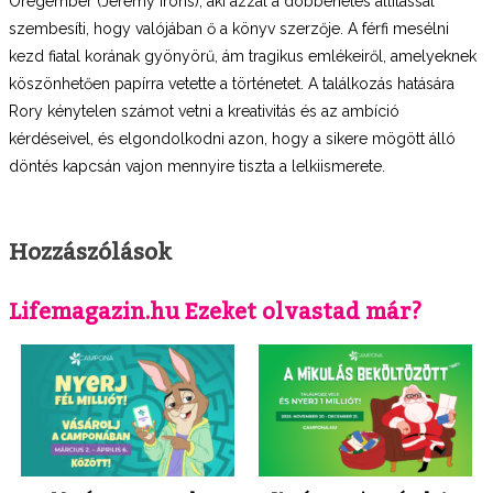
Öregember (Jeremy Irons), aki azzal a döbbenetes állítással
szembesíti, hogy valójában ő a könyv szerzője. A férfi mesélni
kezd fiatal korának gyönyörű, ám tragikus emlékeiről, amelyeknek
köszönhetően papírra vetette a történetet. A találkozás hatására
Rory kénytelen számot vetni a kreativitás és az ambíció
kérdéseivel, és elgondolkodni azon, hogy a sikere mögött álló
döntés kapcsán vajon mennyire tiszta a lelkiismerete.
Hozzászólások
Lifemagazin.hu Ezeket olvastad már?