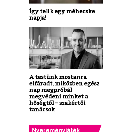
Így telik egy méhecske
napja!
A testünk mostanra
elfáradt, miközben egész
nap megpróbál
megvédeni minket a
hőségtől – szakértői
tanácsok
Nyereményjáték