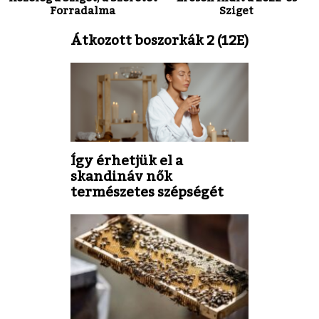
Forradalma
Sziget
Átkozott boszorkák 2 (12E)
Így érhetjük el a
skandináv nők
természetes szépségét