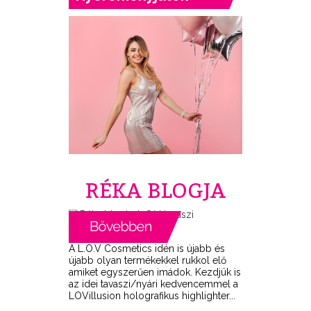
RÉKA BLOGJA
A L.O.V Cosmetics idén is újabb és
újabb olyan termékekkel rukkol elő
amiket egyszerűen imádok. Kezdjük is
az idei tavaszi/nyári kedvencemmel a
LOVillusion holografikus highlighter...