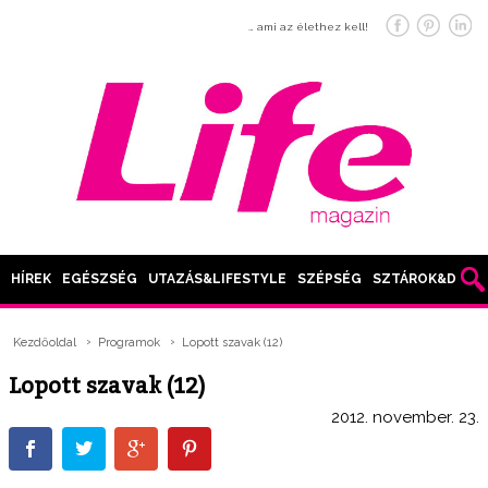
… ami az élethez kell!
HÍREK
EGÉSZSÉG
UTAZÁS&LIFESTYLE
SZÉPSÉG
SZTÁROK&DIVAT
Kezdőoldal
Programok
Lopott szavak (12)
Lopott szavak (12)
2012. november. 23.