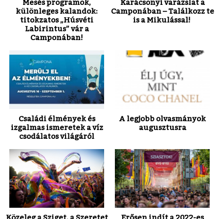
Mesés programok,
Karácsonyi varázslat a
különleges kalandok:
Camponában – Találkozz te
titokzatos „Húsvéti
is a Mikulással!
Labirintus” vár a
Camponában!
Családi élmények és
A legjobb olvasmányok
izgalmas ismeretek a víz
augusztusra
csodálatos világáról
Közeleg a Sziget, a Szeretet
Erősen indít a 2022-es