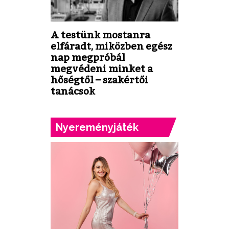
A testünk mostanra
elfáradt, miközben egész
nap megpróbál
megvédeni minket a
hőségtől – szakértői
tanácsok
Nyereményjáték