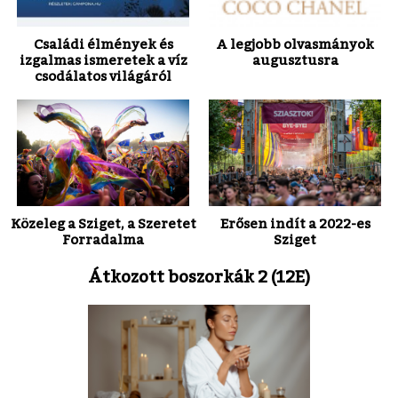
Családi élmények és
A legjobb olvasmányok
izgalmas ismeretek a víz
augusztusra
csodálatos világáról
Közeleg a Sziget, a Szeretet
Erősen indít a 2022-es
Forradalma
Sziget
Átkozott boszorkák 2 (12E)