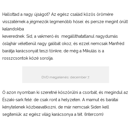
Hallottad a nagy újságot? Az egész család közös örömére
visszatérnek a jégmezők legmenőbb hősei: és persze megint őrült
kalandokba
keverednek. Sid, a vakmerő és
megállíthatatlanul nagydumás
őslajhár véletlenül nagy galibát okoz, és ezzel nemcsak Manfréd
barátja karácsonyát teszi tönkre, de még a Mikulás is a
rosszcsontok közé sorolja.
DVD megjelenés: december 7.
Ő azon nyomban ki szeretné köszörülni a csorbát, és megindul az
Északi-sark felé: de csak ront a helyzeten. A mamut és barátai
kénytelenek közbeavatkozni, de már nemcsak Siden kell
segíteniük: az egész világ karácsonya a tét. (Intercom)