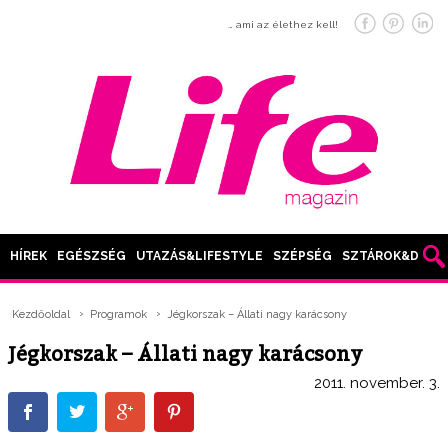
… ami az élethez kell!
HÍREK
EGÉSZSÉG
UTAZÁS&LIFESTYLE
SZÉPSÉG
SZTÁROK&DIVAT
Kezdőoldal
Programok
Jégkorszak – Állati nagy karácsony
Jégkorszak – Állati nagy karácsony
2011. november. 3.