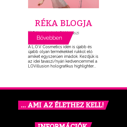
RÉKA BLOGJA
A L.O.V Cosmetics idén is újabb és
újabb olyan termékekkel rukkol elő
amiket egyszerűen imádok. Kezdjük is
az idei tavaszi/nyári kedvencemmel a
LOVillusion holografikus highlighter...
… AMI AZ ÉLETHEZ KELL!
INFORMÁCIÓK