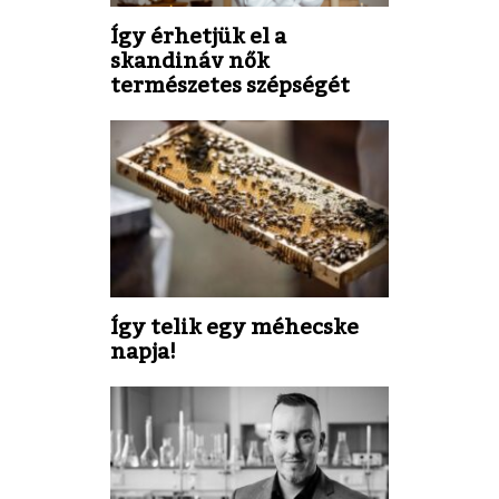
Így érhetjük el a
skandináv nők
természetes szépségét
Így telik egy méhecske
napja!