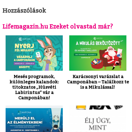
Hozzászólások
Lifemagazin.hu Ezeket olvastad már?
Mesés programok,
Karácsonyi varázslat a
különleges kalandok:
Camponában – Találkozz te
titokzatos „Húsvéti
is a Mikulással!
Labirintus” vár a
Camponában!