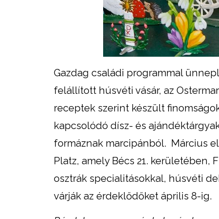
Gazdag családi programmal ünnepli 
felállított húsvéti vásár, az Oste
receptek szerint készült finomság
kapcsolódó dísz- és ajándéktárgyak
formáznak marcipánból. Március el
Platz, amely Bécs 21. kerületében, F
osztrák specialitásokkal, húsvéti 
várják az érdeklődőket április 8-ig.