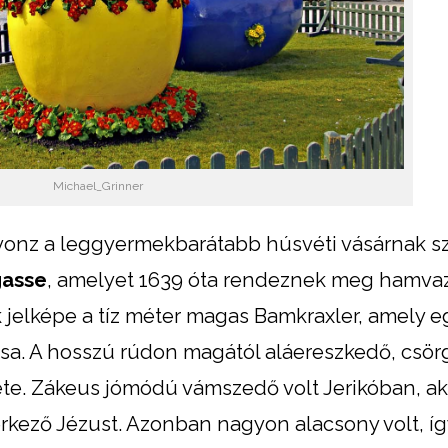
Michael_Grinner
vonz a leggyermekbarátabb húsvéti vásárnak s
gasse
, amelyet 1639 óta rendeznek meg hamva
k jelképe a tíz méter magas Bamkraxler, amely e
sa. A hosszú rúdon magától aláereszkedő, csör
nete. Zákeus jómódú vámszedő volt Jerikóban, ak
rkező Jézust. Azonban nagyon alacsony volt, íg