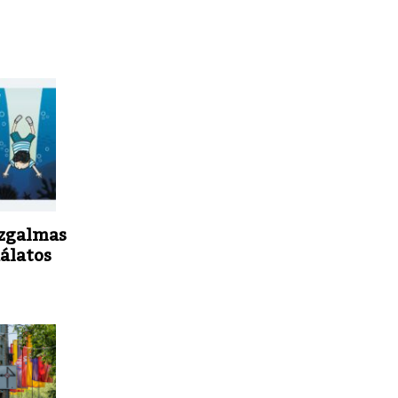
izgalmas
dálatos