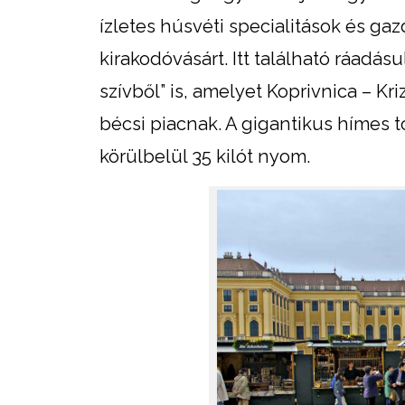
ízletes húsvéti specialitások és ga
kirakodóvásárt. Itt található ráadás
szívből” is, amelyet Koprivnica – Kri
bécsi piacnak. A gigantikus hímes t
körülbelül 35 kilót nyom.