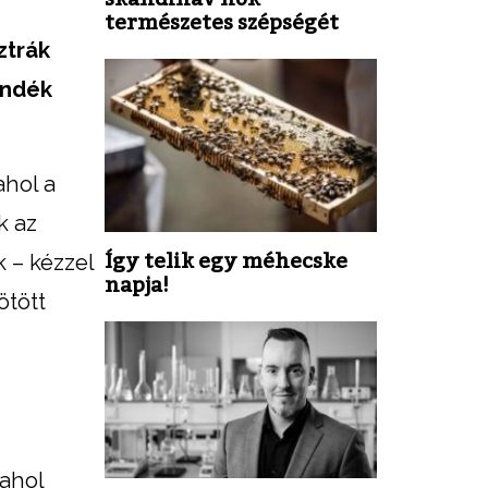
természetes szépségét
ztrák
ándék
ahol a
k az
Így telik egy méhecske
 – kézzel
napja!
ötött
 ahol