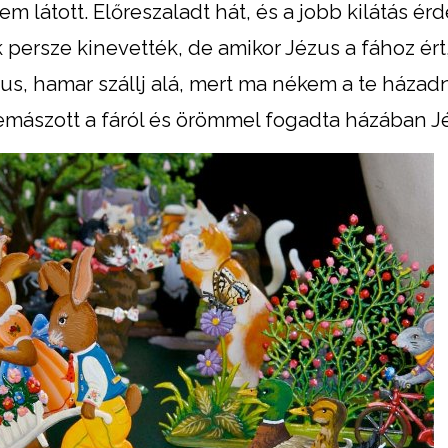
m látott. Előreszaladt hát, és a jobb kilátás é
 persze kinevették, de amikor Jézus a fához ért
keus, hamar szállj alá, mert ma nékem a te házadn
mászott a fáról és örömmel fogadta házában Jé