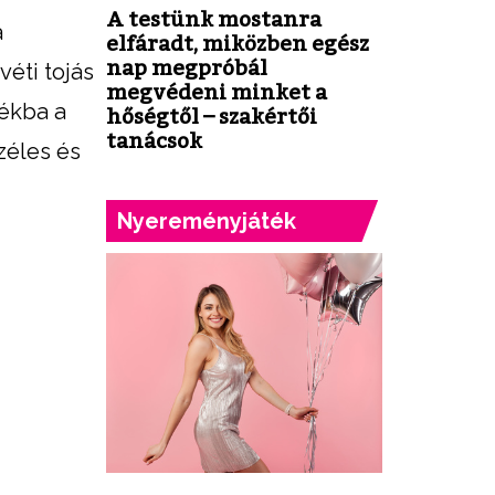
A testünk mostanra
a
elfáradt, miközben egész
nap megpróbál
véti tojás
megvédeni minket a
dékba a
hőségtől – szakértői
tanácsok
zéles és
Nyereményjáték