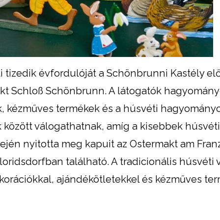
tizedik évfordulóját a Schönbrunni Kastély elő
rmarkt Schloß Schönbrunn. A látogatók hagyomány
ok, kézműves termékek és a húsvéti hagyomány
 között válogathatnak, amíg a kisebbek húsvéti
ején nyitotta meg kapuit az Ostermakt am Fran
loridsdorfban található. A tradicionális húsvéti
dekorációkkal, ajándékötletekkel és kézműves te