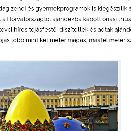
zdag zenei és gyermekprogramok is kiegészítik 
ul a Horvátországtól ajándékba kapott óriási „hús
zevci híres tojásfestői díszítettek és adtak aján
ojás több mint két méter magas, másfél méter s