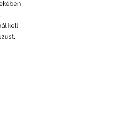
rdekében
,
ál kell
zust.