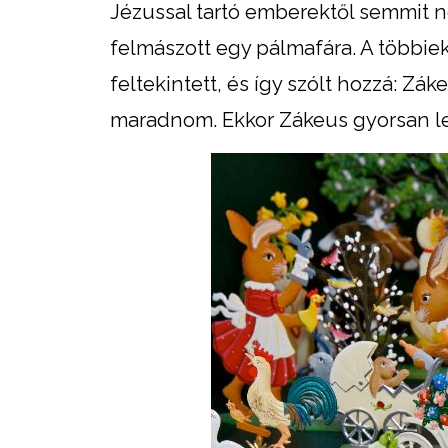
Jézussal tartó emberektől semmit ne
felmászott egy pálmafára. A többiek
feltekintett, és így szólt hozzá: Zá
maradnom. Ekkor Zákeus gyorsan le