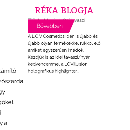
RÉKA BLOGJA
A L.O.V Cosmetics idén is újabb és
újabb olyan termékekkel rukkol elő
amiket egyszerűen imádok.
Kezdjük is az idei tavaszi/nyári
kedvencemmel a LOVillusion
zámító
holografikus highlighter...
zószerda
gy
gőket
i
y a