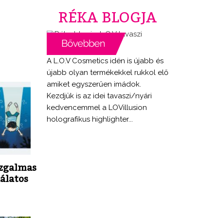
RÉKA BLOGJA
A L.O.V Cosmetics idén is újabb és
újabb olyan termékekkel rukkol elő
amiket egyszerűen imádok.
Kezdjük is az idei tavaszi/nyári
kedvencemmel a LOVillusion
holografikus highlighter...
izgalmas
dálatos