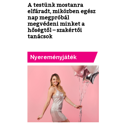
A testünk mostanra
elfáradt, miközben egész
nap megpróbál
megvédeni minket a
hőségtől – szakértői
tanácsok
Nyereményjáték