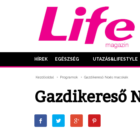
HÍREK
EGÉSZSÉG
UTAZÁS&LIFESTYLE
Kezdőoldal
Programok
Gazdikereső Noés macskák
Gazdikereső 