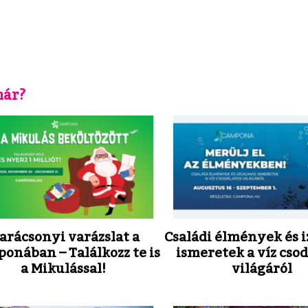
már?
arácsonyi varázslat a
Családi élmények és 
onában – Találkozz te is
ismeretek a víz cso
a Mikulással!
világáról