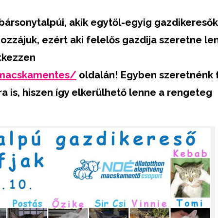
ársonytalpúi, akik egytől-egyig gazdikeresők
ozzájuk, ezért aki felelős gazdija szeretne le
ntkezzen
/macskamentes/
oldalán! Egyben szeretnénk f
ra is, hiszen így elkerülhető lenne a rengeteg