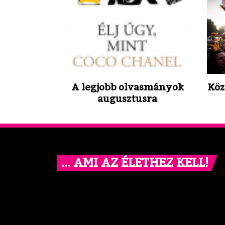
A legjobb olvasmányok
Köz
augusztusra
… AMI AZ ÉLETHEZ KELL!