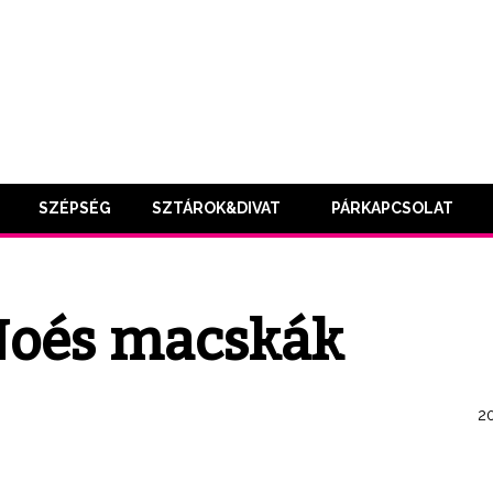
SZÉPSÉG
SZTÁROK&DIVAT
PÁRKAPCSOLAT
Noés macskák
20