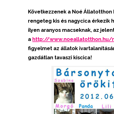
Következzenek a Noé Állatotthon b
rengeteg kis és nagycica érkezik h
ilyen aranyos macseknak
, az jele
a
http://www.noeallatotthon.hu
figyelmet az állatok ivartalanításá
gazdátlan tavaszi kiscica!