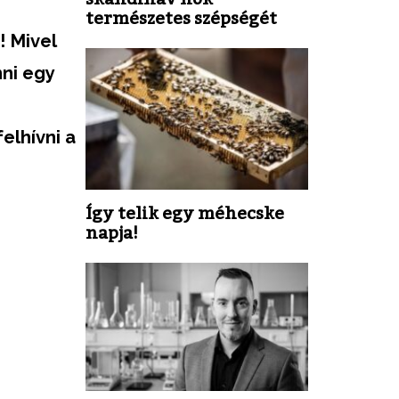
természetes szépségét
! Mivel
nni egy
elhívni a
Így telik egy méhecske
napja!