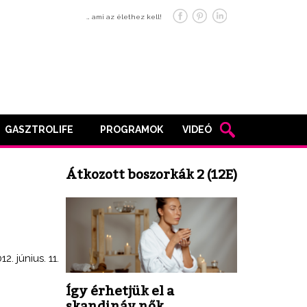
… ami az élethez kell!
GASZTROLIFE
PROGRAMOK
VIDEÓ
Átkozott boszorkák 2 (12E)
12. június. 11.
Így érhetjük el a
skandináv nők