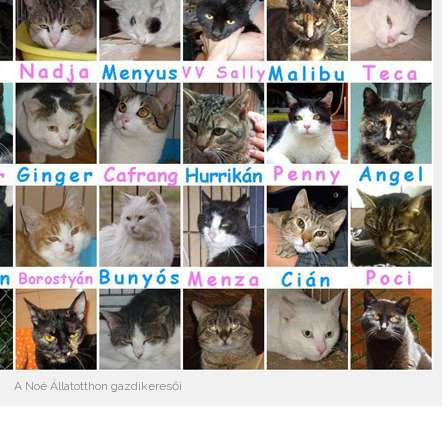
A Noé Állatotthon gazdikeresői