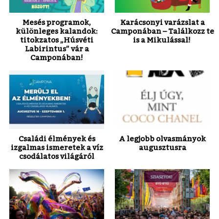
Mesés programok,
Karácsonyi varázslat a
különleges kalandok:
Camponában – Találkozz te
titokzatos „Húsvéti
is a Mikulással!
Labirintus” vár a
Camponában!
Családi élmények és
A legjobb olvasmányok
izgalmas ismeretek a víz
augusztusra
csodálatos világáról