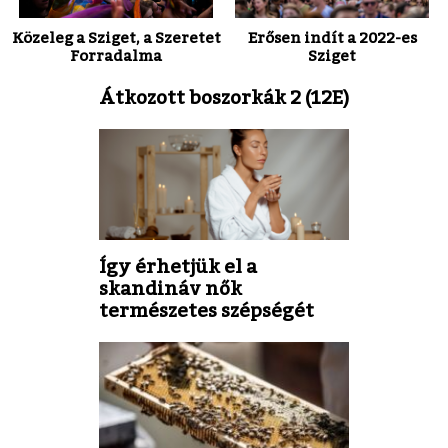
Közeleg a Sziget, a Szeretet
Erősen indít a 2022-es
Forradalma
Sziget
Átkozott boszorkák 2 (12E)
Így érhetjük el a
skandináv nők
természetes szépségét