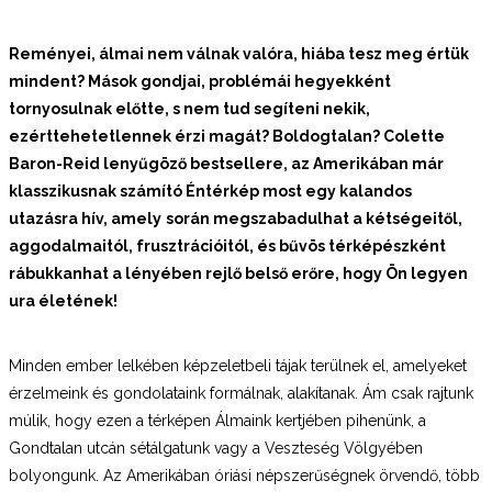
Reményei, álmai nem válnak valóra, hiába tesz meg értük
mindent? Mások gondjai, problémái hegyekként
tornyosulnak előtte, s nem tud
segíteni nekik,
ezért
tehetetlennek érzi magát? Boldogtalan? Colette
Baron-Reid lenyűgöző bestsellere, az Amerikában már
klasszikusnak számító Éntérkép most egy kalandos
utazásra hív, amely
során megszabadulhat a kétségeitől,
aggodalmaitól, frusztrációitól, és bűvös térképészként
rábukkanhat a lényében rejlő belső erőre, hogy Ön legyen
ura életének!
Minden ember lelkében képzeletbeli tájak terülnek el, amelyeket
érzelmeink és gondolataink formálnak, alakítanak. Ám csak rajtunk
múlik, hogy ezen a térképen Álmaink kertjében pihenünk, a
Gondtalan utcán sétálgatunk vagy a Veszteség Völgyében
bolyongunk. Az Amerikában óriási népszerűségnek örvendő, több