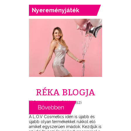
Nyereményjáték
RÉKA BLOGJA
A L.O.V Cosmetics idén is újabb és
újabb olyan termékekkel rukkol elő
amiket egyszerűen imádok. Kezdjük is