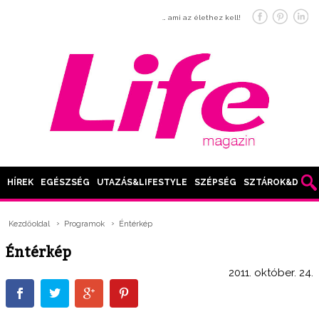
… ami az élethez kell!
HÍREK
EGÉSZSÉG
UTAZÁS&LIFESTYLE
SZÉPSÉG
SZTÁROK&DIVAT
Kezdőoldal
Programok
Éntérkép
Éntérkép
2011. október. 24.