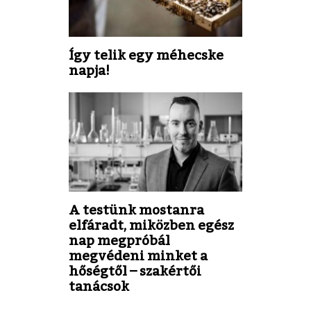
Így telik egy méhecske
napja!
A testünk mostanra
elfáradt, miközben egész
nap megpróbál
megvédeni minket a
hőségtől – szakértői
tanácsok