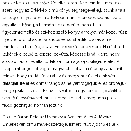
bestseller kötet szerzője, Colette Baron-Reid mindent megtesz
azért, hogy az Éntérkép című könyv segítségével eljussunk arra a
csillogó, fényes pontra a Térképen, ami menedék számunkra, s
egyúttal a bőség, a harmónia és a derű otthona. Ez a
figyelemreméltó és szívhez szóló könyv, amelyet már közel húsz
nyelvre fordítottak le, kalandos és sorsfordító utazásra hív
mindenkit a bensője, a saját Éntérképe felfedezésére. Ha ráébred
lelkének e belső tájképére, egyúttal képessé is válik arra, hogy
alakítson azon, ezáltal tudatosan formálja saját világát, életét. A
szeptember 30-tól végre magyarul is olvasható könyv arra tanít
minket, hogy miután felkutattuk és megismertük lelkünk sérült
darabjait, ítélet és önmarcangolás helyett fogadjuk el és próbáljuk
meg kijavítani azokat. Ez az írás valóban egy térkép: a jövőnkbe
vezető új ösvényeket mutatja meg, ám azt is megtudhatjuk, s
feldolgozhatjuk, honnan jöttünk.
Colette Baron-Reid az
Üzenetek a Szellemtől és A Jövőre
Emlékezvén című művek szerzője, ismert intuitív jósnő és lelki