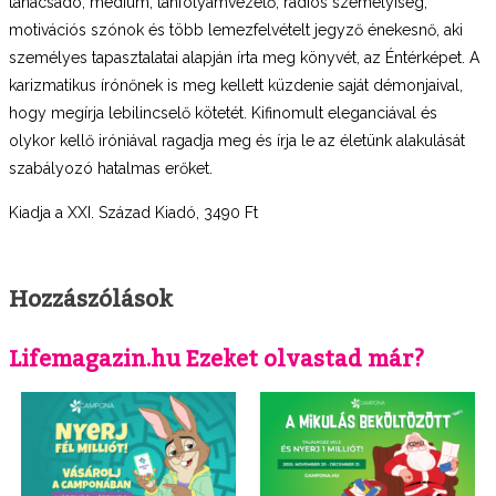
tanácsadó, médium, tanfolyamvezető, rádiós személyiség,
motivációs szónok és több lemezfelvételt jegyző énekesnő, aki
személyes tapasztalatai alapján írta meg könyvét, az Éntérképet. A
karizmatikus írónőnek is meg kellett küzdenie saját démonjaival,
hogy megírja lebilincselő kötetét. Kifinomult eleganciával és
olykor kellő iróniával ragadja meg és írja le az életünk alakulását
szabályozó hatalmas erőket.
Kiadja a XXI. Század Kiadó, 3490 Ft
Hozzászólások
Lifemagazin.hu Ezeket olvastad már?