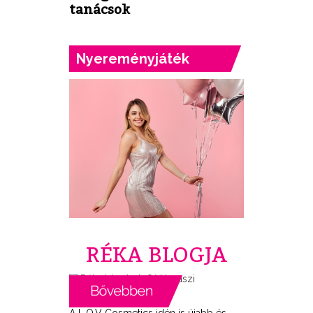
tanácsok
Nyereményjáték
RÉKA BLOGJA
A L.O.V Cosmetics idén is újabb és