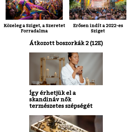
Közeleg a Sziget, a Szeretet
Erősen indít a 2022-es
Forradalma
Sziget
Átkozott boszorkák 2 (12E)
Így érhetjük el a
skandináv nők
természetes szépségét