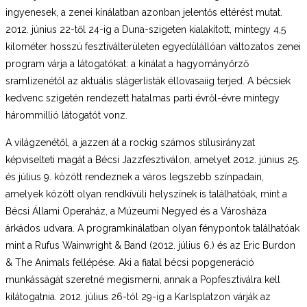
ingyenesek, a zenei kínálatban azonban jelentős eltérést mutat.
2012. június 22-től 24-ig a Duna-szigeten kialakított, mintegy 4,5
kilométer hosszú fesztiválterületen egyedülállóan változatos zenei
program várja a látogatókat: a kínálat a hagyományőrző
sramlizenétől az aktuális slágerlisták éllovasaiig terjed. A bécsiek
kedvenc szigetén rendezett hatalmas parti évről-évre mintegy
hárommillió látogatót vonz.
A világzenétől, a jazzen át a rockig számos stílusirányzat
képviselteti magát a Bécsi Jazzfesztiválon, amelyet 2012. június 25.
és július 9. között rendeznek a város legszebb színpadain,
amelyek között olyan rendkívüli helyszínek is találhatóak, mint a
Bécsi Állami Operaház, a Múzeumi Negyed és a Városháza
árkádos udvara. A programkínálatban olyan fénypontok találhatóak
mint a Rufus Wainwright & Band (2012. július 6.) és az Eric Burdon
& The Animals fellépése. Aki a fiatal bécsi popgeneráció
munkásságát szeretné megismerni, annak a Popfesztiválra kell
kilátogatnia. 2012. július 26-tól 29-ig a Karlsplatzon várják az