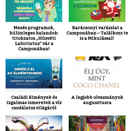
Mesés programok,
Karácsonyi varázslat a
különleges kalandok:
Camponában – Találkozz te
titokzatos „Húsvéti
is a Mikulással!
Labirintus” vár a
Camponában!
Családi élmények és
A legjobb olvasmányok
izgalmas ismeretek a víz
augusztusra
csodálatos világáról