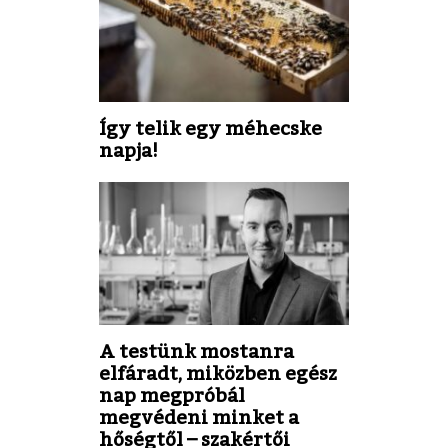
Így telik egy méhecske
napja!
A testünk mostanra
elfáradt, miközben egész
nap megpróbál
megvédeni minket a
hőségtől – szakértői