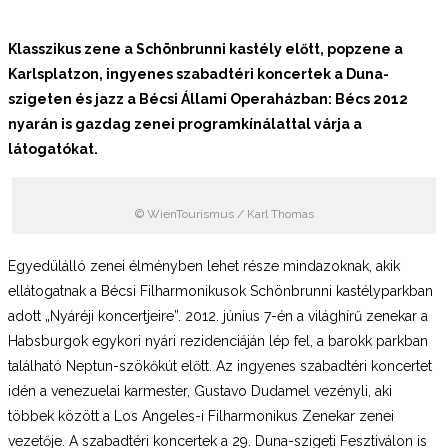
Klasszikus zene a Schönbrunni kastély előtt, popzene a
Karlsplatzon, ingyenes szabadtéri koncertek a Duna-
szigeten és jazz a Bécsi Állami Operaházban: Bécs 2012
nyarán is gazdag zenei programkínálattal várja a
látogatókat.
© WienTourismus / Karl Thomas
Egyedülálló zenei élményben lehet része mindazoknak, akik
ellátogatnak a Bécsi Filharmonikusok Schönbrunni kastélyparkban
adott „Nyáréji koncertjeire”. 2012. június 7-én a világhírű zenekar a
Habsburgok egykori nyári rezidenciáján lép fel, a barokk parkban
található Neptun-szökőkút előtt. Az ingyenes szabadtéri koncertet
idén a venezuelai karmester, Gustavo Dudamel vezényli, aki
többek között a Los Angeles-i Filharmonikus Zenekar zenei
vezetője. A szabadtéri koncertek a 29. Duna-szigeti Fesztiválon is