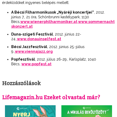
érdeklődőket ingyenes belépés mellett.
A Bécsi Filharmonikusok „Nyáréji koncertjei”
, 2012.
június 7., 21 óra, Schönbrunni kastélypark, 1130
Bécs,
www.wienerphilharmoniker.at
,
www.sommernacht
skonzert.at
Duna-szigeti Fesztivál
, 2012. június 22-
24.,
www.donauinselfest.at
Bécsi Jazzfesztivál
, 2012. június 25.-július
9.,
www.viennajazz.org
Popfesztivál
, 2012. július 26-29., Karlsplatz, 1040
Bécs,
www.popfest.at
Hozzászólások
Lifemagazin.hu Ezeket olvastad már?