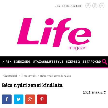
… ami az élethez kell!
HÍREK
EGÉSZSÉG
UTAZÁS&LIFESTYLE
SZÉPSÉG
SZTÁROK&DIVAT
Kezdőoldal
Programok
Bécs nyári zenei kínálata
Bécs nyári zenei kínálata
2012. május. 7.