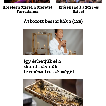
Közeleg a Sziget, a Szeretet
Erősen indít a 2022-es
Forradalma
Sziget
Átkozott boszorkák 2 (12E)
Így érhetjük el a
skandináv nők
természetes szépségét