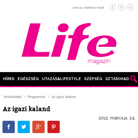
… ami az élethez kell!
HÍREK
EGÉSZSÉG
UTAZÁS&LIFESTYLE
SZÉPSÉG
SZTÁROK&DIVAT
Kezdőoldal
Programok
Az igazi kaland
Az igazi kaland
2012. március. 24.