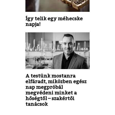
Így telik egy méhecske
napja!
A testünk mostanra
elfáradt, miközben egész
nap megpróbál
megvédeni minket a
hőségtől – szakértői
tanácsok