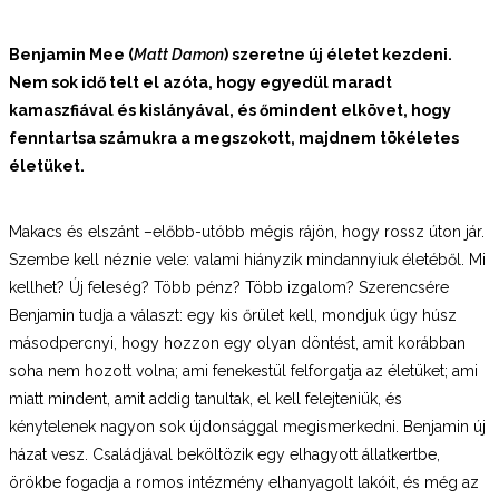
Benjamin Mee (
Matt Damon
) szeretne új életet kezdeni.
Nem sok idő telt el azóta, hogy egyedül maradt
kamaszfiával és kislányával, és őmindent elkövet, hogy
fenntartsa számukra a megszokott
, majdnem tökéletes
életüket.
Makacs és elszánt –előbb-utóbb mégis rájön, hogy rossz úton jár.
Szembe kell néznie vele: valami hiányzik mindannyiuk életéből. Mi
kellhet? Új feleség? Több pénz? Több izgalom? Szerencsére
Benjamin tudja a választ: egy kis őrület kell, mondjuk úgy húsz
másodpercnyi, hogy hozzon egy olyan döntést, amit korábban
soha nem hozott volna; ami fenekestül felforgatja az életüket; ami
miatt mindent, amit addig tanultak, el kell felejteniük, és
kénytelenek nagyon sok újdonsággal megismerkedni. Benjamin új
házat vesz. Családjával beköltözik egy elhagyott állatkertbe,
örökbe fogadja a romos intézmény elhanyagolt lakóit, és még az