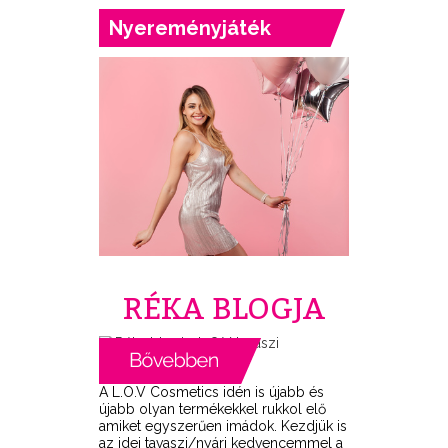
Nyereményjáték
RÉKA BLOGJA
A L.O.V Cosmetics idén is újabb és
újabb olyan termékekkel rukkol elő
amiket egyszerűen imádok. Kezdjük is
az idei tavaszi/nyári kedvencemmel a