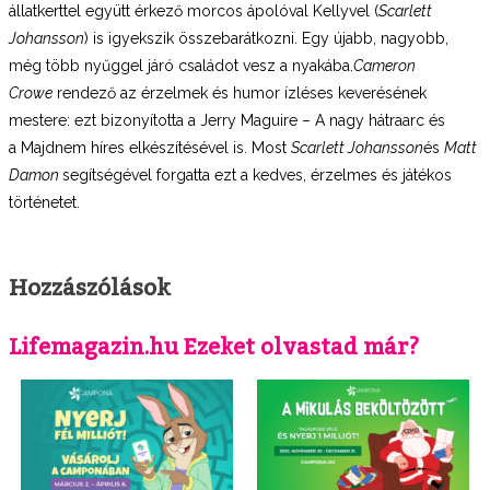
állatkerttel együtt érkező morcos ápolóval Kellyvel (
Scarlett
Johansson
) is igyekszik összebarátkozni. Egy újabb, nagyobb,
még több nyűggel járó családot vesz a nyakába.
Cameron
Crowe
rendező az érzelmek és humor ízléses keverésének
mestere: ezt bizonyította a Jerry Maguire – A nagy hátraarc és
a Majdnem híres elkészítésével is. Most
Scarlett Johansson
és
Matt
Damon
segítségével forgatta ezt a kedves, érzelmes és játékos
történetet.
Hozzászólások
Lifemagazin.hu Ezeket olvastad már?