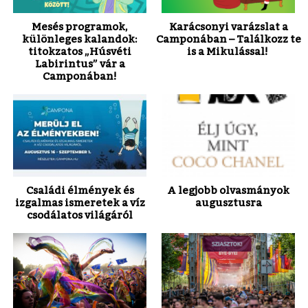
Mesés programok,
Karácsonyi varázslat a
különleges kalandok:
Camponában – Találkozz te
titokzatos „Húsvéti
is a Mikulással!
Labirintus” vár a
Camponában!
Családi élmények és
A legjobb olvasmányok
izgalmas ismeretek a víz
augusztusra
csodálatos világáról