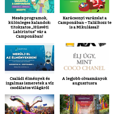
Mesés programok,
Karácsonyi varázslat a
különleges kalandok:
Camponában – Találkozz te
titokzatos „Húsvéti
is a Mikulással!
Labirintus” vár a
Camponában!
Családi élmények és
A legjobb olvasmányok
izgalmas ismeretek a víz
augusztusra
csodálatos világáról