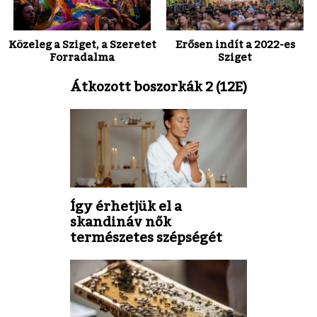
Közeleg a Sziget, a Szeretet
Erősen indít a 2022-es
Forradalma
Sziget
Átkozott boszorkák 2 (12E)
Így érhetjük el a
skandináv nők
természetes szépségét