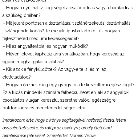
– Hogyan nyújthatsz segítséget a családodnak vagy a barátaidnak
a szükség óráiban?
– Mit jelent pontosan a tisztánlátás, tisztánérzékelés, tisztánhallás,
tisztángondolkodás? Te melyik típusba tartozol, és hogyan
fejlesztheted médiumi képességeidet?
– Mi az angyalterápia, és hogyan működik?
– Milyen jeleket kaphatsz arra vonatkozóan, hogy kéréseid az
égben meghallgatásra találtak?
– Kik azok a fényküldöttek? Az vagy-e te is, és mi az
életfeladatod?
– Hogyan őrizheti meg egy gyógyító a lelki-szellemi egészségét?
Ez a tudás mindenki számára felbecsülhetetlen, aki az angyalok
csodálatos világán keresztül szeretne valódi egészségre,
boldogságra és megelégedettségre lelni.
Imádkozom érte, hogy a könyv segítségével ráébredj tiszta, isteni
összeköttetésedre,
és rálépj az ösvényre, amely életcélod
beteljesítése felé vezet.
Szeretettel:
Doreen Virtue