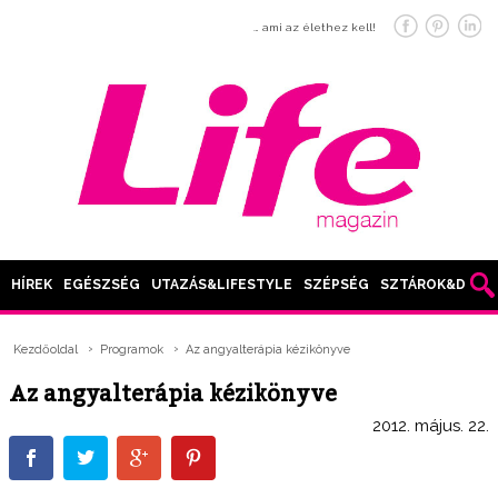
… ami az élethez kell!
HÍREK
EGÉSZSÉG
UTAZÁS&LIFESTYLE
SZÉPSÉG
SZTÁROK&DIVAT
Kezdőoldal
Programok
Az angyalterápia kézikönyve
Az angyalterápia kézikönyve
2012. május. 22.