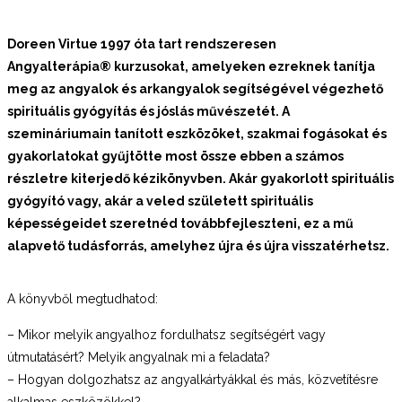
Doreen Virtue 1997 óta tart rendszeresen
Angyalterápia
®
kurzusokat, amelyeken ezreknek tanítja
meg az angyalok és arkangyalok segítségével végezhető
spirituális gyógyítás és jóslás művészetét.
A
szemináriumain tanított eszközöket, szakmai fogásokat és
gyakorlatokat gyűjtötte most össze ebben a számos
részletre kiterjedő kézikönyvben. Akár gyakorlott spirituális
gyógyító vagy, akár a veled született spirituális
képességeidet szeretnéd továbbfejleszteni, ez a mű
alapvető tudásforrás, amelyhez újra és újra visszatérhetsz.
A könyvből megtudhatod:
– Mikor melyik angyalhoz fordulhatsz segítségért vagy
útmutatásért? Melyik angyalnak mi a feladata?
– Hogyan dolgozhatsz az angyalkártyákkal és más, közvetítésre
alkalmas eszközökkel?