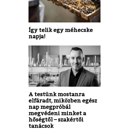
Így telik egy méhecske
napja!
A testünk mostanra
elfáradt, miközben egész
nap megpróbál
megvédeni minket a
hőségtől – szakértői
tanácsok