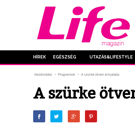
HÍREK
EGÉSZSÉG
UTAZÁS&LIFESTYLE
Kezdőoldal
Programok
A szürke ötven árnyalata
A szürke ötve