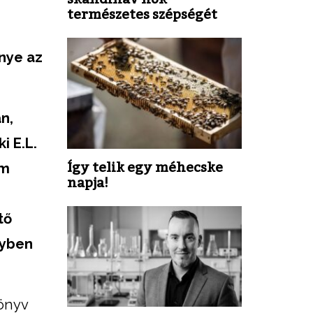
természetes szépségét
nye az
n,
i E.L.
Így telik egy méhecske
em
napja!
tő
nyben
könyv