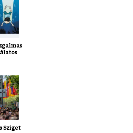
izgalmas
dálatos
s Sziget