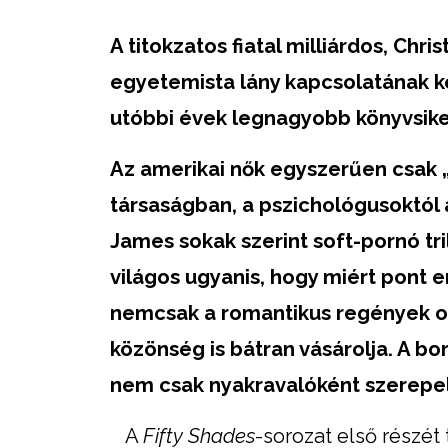
A titokzatos fiatal milliárdos, Chri
egyetemista lány kapcsolatának k
utóbbi évek legnagyobb könyvsik
Az amerikai nők egyszerűen csak „
társaságban, a pszichológusoktól 
James sokak szerint soft-pornó tril
világos ugyanis, hogy miért pont er
nemcsak a romantikus regények ol
közönség is bátran vásárolja. A bo
nem csak nyakravalóként szerepel 
A
Fifty Shades
-sorozat első részét