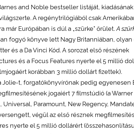
arnes and Noble bestseller listáját, kiadásának 
lágszerte. A regénytrilógiából csak Amerikába
ra már Európában is dúl a „szürke” őrület.
A szür
n fogyó könyve lett Nagy Britanniában, olyan
tter és a Da Vinci Kód. A sorozat első részének
ctures és a Focus Features nyerte el 5 millió dol
lmjogáért korábban 3 millió dollárt fizettek).
 Jolie-t, forgatókönyvírónak pedig egyenesen 
egfilmesítésének jogaiért 7 filmstúdió (a Warner
s, Universal, Paramount, New Regency, Mandat
rsengett, végül az első résznek megfilmesítési
es nyerte el 5 millió dollárért (összehasonlításu