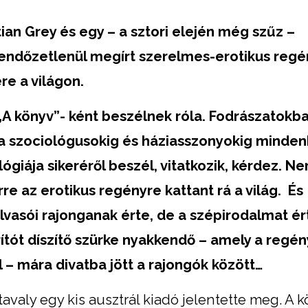
stian Grey és egy – a sztori elején még szűz –
endőzetlenül megírt szerelmes-erotikus regé
ere
a világon.
A könyv”- ként beszélnek róla. Fodrászatokba
a szociológusokig és háziasszonyokig mindenk
ógiája sikeréről beszél, vitatkozik, kérdez. N
re az erotikus regényre kattant rá a világ. És
vasói rajonganak érte, de a szépirodalmat ér
rítót díszítő szürke nyakkendő – amely a regé
– mára divatba jött a rajongók között…
 tavaly egy kis ausztrál kiadó jelentette meg. A 