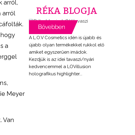
 arról,
RÉKA BLOGJA
 arról
cáfolták.
, hogy
A L.O.V Cosmetics idén is újabb és
újabb olyan termékekkel rukkol elő
s a
amiket egyszerűen imádok.
erggel
Kezdjük is az idei tavaszi/nyári
kedvencemmel a LOVillusion
holografikus highlighter...
ns,
nie Meyer
. Van