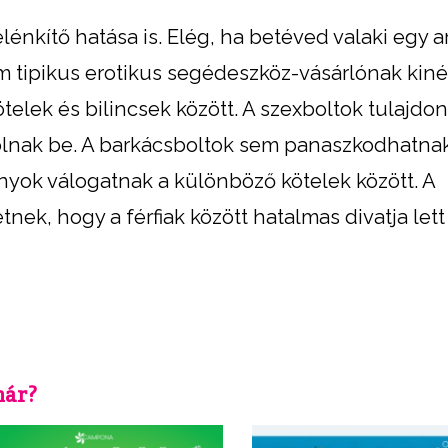
énkítő hatása is. Elég, ha betéved valaki egy a
em tipikus erotikus segédeszköz-vásárlónak kin
elek és bilincsek között. A szexboltok tulajdo
lnak be. A barkácsboltok sem panaszkodhatnak
onyok válogatnak a különböző kötelek között. A
nek, hogy a férfiak között hatalmas divatja lett
már?