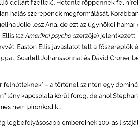
ió dollárt fizettek). Hetente röppennek fel hírek
stian hálás szerepének megformálását. Korábban
elina Jolie lesz Ana, de ezt az ügynökei hamar 
Ellis (az
Amerikai psycho
szerzője) jelentkezett
vét. Easton Ellis javaslatot tett a főszereplők é
nggal, Scarlett Johanssonnal és David Cronenb
ht
felnőtteknek” – a történet szintén egy dominá
tlan” lány kapcsolata körül forog, de ahol Stepha
 James nem pironkodik…
lág legbefolyásosabb embereinek 100-as listáját