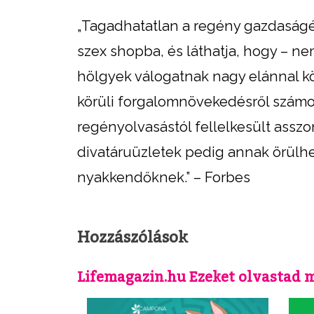
„Tagadhatatlan a regény gazdaságél
szex shopba, és láthatja, hogy – n
hölgyek válogatnak nagy elánnal köt
körüli forgalomnövekedésről számo
regényolvasástól fellelkesült assz
divatáruüzletek pedig annak örülhet
nyakkendőknek.” – Forbes
Hozzászólások
Lifemagazin.hu Ezeket olvastad 