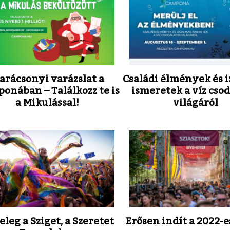
arácsonyi varázslat a
Családi élmények és 
onában – Találkozz te is
ismeretek a víz cso
a Mikulással!
világáról
eleg a Sziget, a Szeretet
Erősen indít a 2022-e