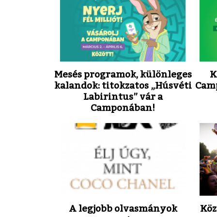
Mesés programok, különleges
K
kalandok: titokzatos „Húsvéti
Camp
Labirintus” vár a
Camponában!
A legjobb olvasmányok
Köz