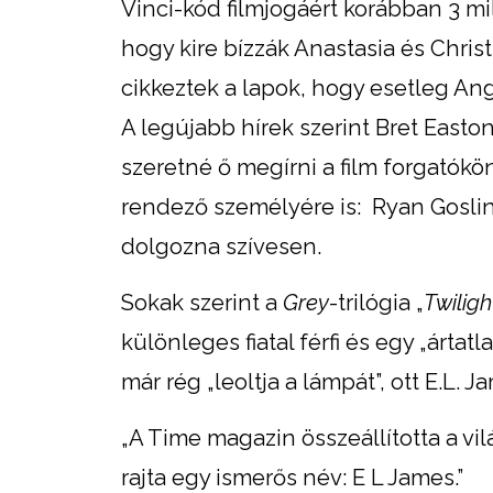
Vinci-kód filmjogáért korábban 3 mill
hogy kire bízzák Anastasia és Chri
cikkeztek a lapok, hogy esetleg Ang
A legújabb hírek szerint Bret Easton 
szeretné ő megírni a film forgatóköny
rendező személyére is: Ryan Gosli
dolgozna szívesen.
Sokak szerint a
Grey
-trilógia „
Twilig
különleges fiatal férfi és egy „árta
már rég „leoltja a lámpát”, ott E.L.
„A Time magazin összeállította a vi
rajta egy ismerős név: E L James.”