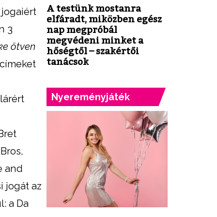
A testünk mostanra
jogaiért
elfáradt, miközben egész
n 3
nap megpróbál
megvédeni minket a
ke ötven
hőségtől – szakértői
tanácsok
 címeket
Nyereményjáték
lárért
Bret
 Bros,
e and
 jogát az
l: a Da