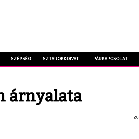
SZÉPSÉG
SZTÁROK&DIVAT
PÁRKAPCSOLAT
n árnyalata
20