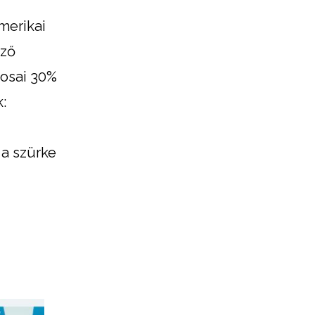
merikai
éző
nosai 30%
:
 a szürke