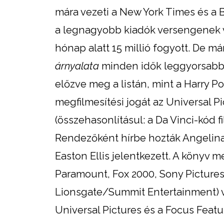
mára vezeti a New York Times és a B
a legnagyobb kiadók versengenek vi
hónap alatt 15 millió fogyott. De má
árnyalata
minden idők leggyorsabba
előzve meg a listán, mint a Harry Po
megfilmesítési jogát az Universal Pi
(összehasonlításul: a Da Vinci-kód fi
Rendezőként hírbe hozták Angelina
Easton Ellis jelentkezett. A könyv m
Paramount, Fox 2000, Sony Picture
Lionsgate/Summit Entertainment) ve
Universal Pictures és a Focus Featur