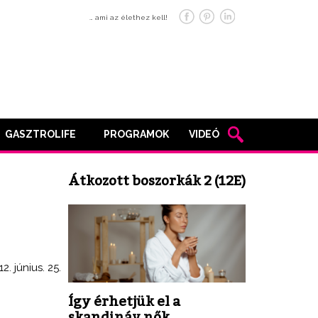
… ami az élethez kell!
GASZTROLIFE
PROGRAMOK
VIDEÓ
Átkozott boszorkák 2 (12E)
12. június. 25.
Így érhetjük el a
skandináv nők