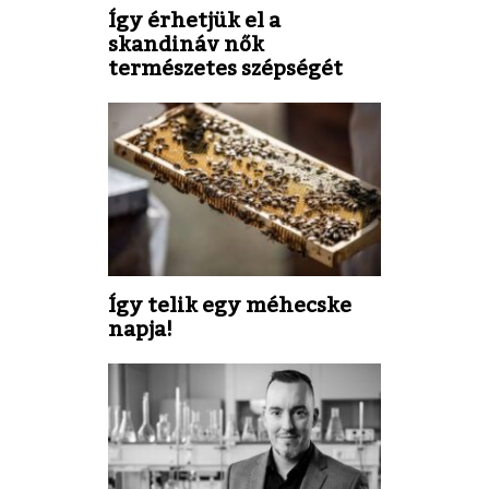
Így érhetjük el a
skandináv nők
természetes szépségét
Így telik egy méhecske
napja!