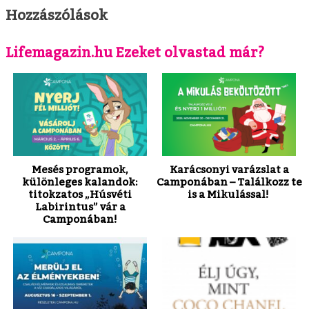
Hozzászólások
Lifemagazin.hu Ezeket olvastad már?
Mesés programok,
Karácsonyi varázslat a
különleges kalandok:
Camponában – Találkozz te
titokzatos „Húsvéti
is a Mikulással!
Labirintus” vár a
Camponában!