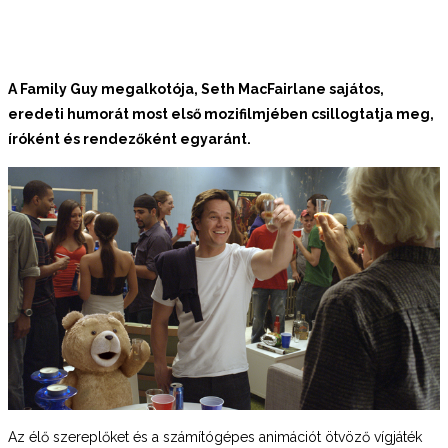
A Family Guy megalkotója, Seth MacFairlane sajátos,
eredeti humorát most első mozifilmjében csillogtatja meg,
íróként és rendezőként egyaránt.
Az élő szereplőket és a számítógépes animációt
ötvöző vígjáték