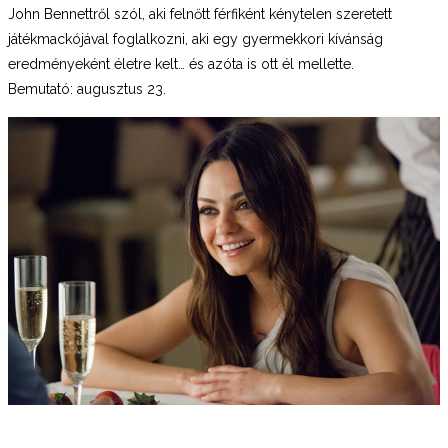
John Bennettről szól, aki felnőtt férfiként kénytelen szeretett
játékmackójával foglalkozni, aki egy gyermekkori kívánság
eredményeként életre kelt… és azóta is ott él mellette.
Bemutató: augusztus 23.