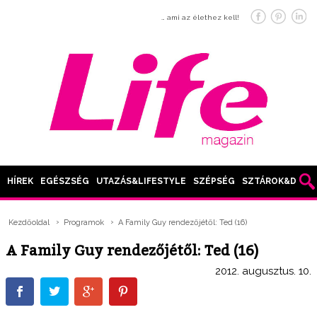
… ami az élethez kell!
HÍREK
EGÉSZSÉG
UTAZÁS&LIFESTYLE
SZÉPSÉG
SZTÁROK&DIVAT
Kezdőoldal
Programok
A Family Guy rendezőjétől: Ted (16)
A Family Guy rendezőjétől: Ted (16)
2012. augusztus. 10.