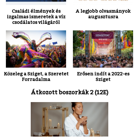
Családi élmények és
A legjobb olvasmányok
izgalmas ismeretek a víz
augusztusra
csodálatos világáról
Közeleg a Sziget, a Szeretet
Erősen indít a 2022-es
Forradalma
Sziget
Átkozott boszorkák 2 (12E)