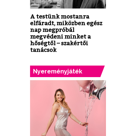
A testünk mostanra
elfáradt, miközben egész
nap megpróbál
megvédeni minket a
hőségtől – szakértői
tanácsok
Nyereményjáték