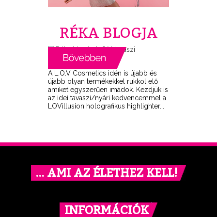
RÉKA BLOGJA
A L.O.V Cosmetics idén is újabb és
újabb olyan termékekkel rukkol elő
amiket egyszerűen imádok. Kezdjük is
az idei tavaszi/nyári kedvencemmel a
LOVillusion holografikus highlighter...
… AMI AZ ÉLETHEZ KELL!
INFORMÁCIÓK