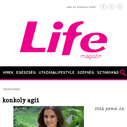
… ami az élethez kell!
HÍREK
EGÉSZSÉG
UTAZÁS&LIFESTYLE
SZÉPSÉG
SZTÁROK&DIVAT
Kezdőoldal
konkoly agi1
2014. június. 24.