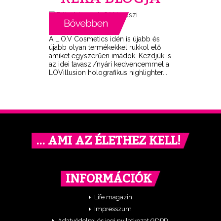
A L.O.V Cosmetics idén is újabb és
újabb olyan termékekkel rukkol elő
amiket egyszerűen imádok. Kezdjük is
az idei tavaszi/nyári kedvencemmel a
LOVillusion holografikus highlighter...
… AMI AZ ÉLETHEZ KELL!
INFORMÁCIÓK
Life magazin
Impresszum
Adatvédelmi és jogi nyilatkozat GDPR