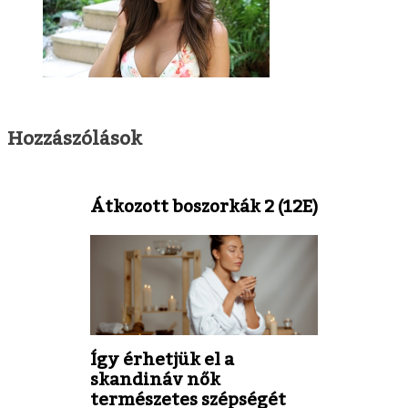
Hozzászólások
Átkozott boszorkák 2 (12E)
Így érhetjük el a
skandináv nők
természetes szépségét