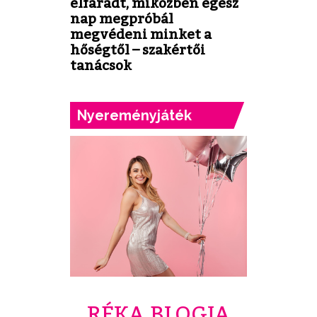
elfáradt, miközben egész
nap megpróbál
megvédeni minket a
hőségtől – szakértői
tanácsok
Nyereményjáték
RÉKA BLOGJA