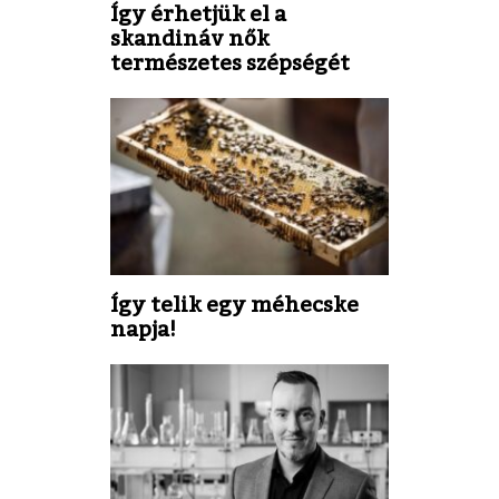
Így érhetjük el a
skandináv nők
természetes szépségét
Így telik egy méhecske
napja!