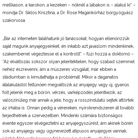
mellkason, a karokon, a kezeken – nőknél a lábakon is – alakul ki” –
mondja Dr. Siklós Krisztina, a Dr. Rose Magánkórház bőrgyógyász
szakorvosa.
„Bár az interneten találhatunk jó tanácsokat, hogyan ellenőrizzük
saját magunk anyajegyeinket, én inkább azt javaslom mindenkinek,
szakemberrel végeztesse el a kontrollt” – fűzi hozzá a doktornő –
“Az elváltozás sokszor olyan jelentéktelen, hogy szabad szemmel
nehéz észrevenni, ám a műszeres vizsgálat, már ebben a
stádiumban is kimutathatja a problémát. Mikor a daganatos
átalakulástól feltűnően megváltozik az anyajegy vagy új, gyanús
folt jelenik meg a bőrön, vérzés, varképződés jelentkezik, az
valószínűleg már annak a jele, hogy a rosszindulatú sejtek áttörtek
az irhába is. Onnan pedig a vérereken, nyirokrendszeren át tovább
terjedhetnek a szervezetben. Mindenki számára biztonságos
évente egyszer elvégeztetni az anyajegyszűrést, ám akinek bőrén
sok az anyajegy vagy úgynevezett atípusos anyajegyei vannak,