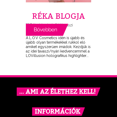
RÉKA BLOGJA
A L.O.V Cosmetics idén is újabb és
újabb olyan termékekkel rukkol elő
amiket egyszerűen imádok. Kezdjük is
az idei tavaszi/nyári kedvencemmel a
LOVillusion holografikus highlighter...
… AMI AZ ÉLETHEZ KELL!
INFORMÁCIÓK