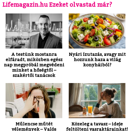
Lifemagazin.hu Ezeket olvastad már?
A testünk mostanra
Nyári ízutazás, avagy mit
elfáradt, miközben egész
hozzunk haza a világ
nap megpróbál megvédeni
konyháiból?
minket a hőségtől –
szakértői tanácsok
Műlencse műtét
Közeleg a tavasz – ideje
vélemények – Valós
feltölteni vasraktárainkat!