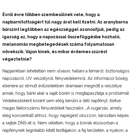
Évről évre többen szembesülnek vele, hogy a
napbarnítottságért túl nagy árat kell fizetni. Az aranybarna
bőrszínt legtöbben az egészséggel azonosítjuk, pedig az
igazság az, hogy a napozással összefüggésbe hozható,
melanomás megbetegedések száma folyamatosan
növekszik. Vajon kinek, és mikor érdemes szűrést
végeztetnie?
Napjainkban lehetetlen nem olvasni, hallani a témáról: biztonságos
napozásról, UV veszélyről, fényvédelemről. Az információ bőség
ellenére az elmúlt évtizedekben drámaian megnőtt a veszélye
annak, hogy bárki akár a saját bőrén is megtapasztalja a problémát.
Védekezésként koránt sem elég kerülni a déli napfényt, illetve
magas faktorszámú fényvédőket használni. „A sugárzás, amely
elég koncentrált ahhoz, hogy napégést okozzon, károsítani képes
a sejtek DNS-ét is. Nem véletlen, hogy a bőrrák elsősorban a
napfénynek leginkább kitett testtájakon, a fej területén, a nyakon, a