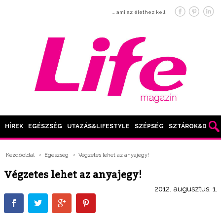
… ami az élethez kell!
HÍREK
EGÉSZSÉG
UTAZÁS&LIFESTYLE
SZÉPSÉG
SZTÁROK&DIVAT
Kezdőoldal
Egészség
Végzetes lehet az anyajegy!
Végzetes lehet az anyajegy!
2012. augusztus. 1.