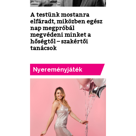
A testünk mostanra
elfáradt, miközben egész
nap megpróbál
megvédeni minket a
hőségtől – szakértői
tanácsok
Nyereményjáték