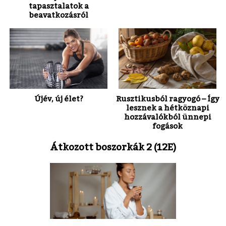
tapasztalatok a
beavatkozásról
Újév, új élet?
Rusztikusból ragyogó – Így
lesznek a hétköznapi
hozzávalókból ünnepi
fogások
Átkozott boszorkák 2 (12E)