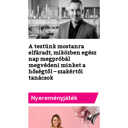
A testünk mostanra
elfáradt, miközben egész
nap megpróbál
megvédeni minket a
hőségtől – szakértői
tanácsok
Nyereményjáték