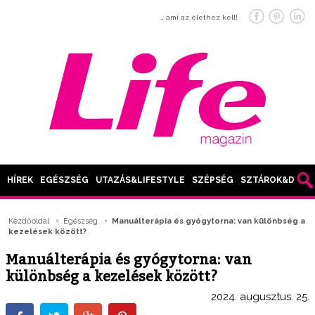
… ami az élethez kell!
HÍREK
EGÉSZSÉG
UTAZÁS&LIFESTYLE
SZÉPSÉG
SZTÁROK&DIVAT
Kezdőoldal
Egészség
Manuálterápia és gyógytorna: van különbség a
kezelések között?
Manuálterápia és gyógytorna: van
különbség a kezelések között?
2024. augusztus. 25.