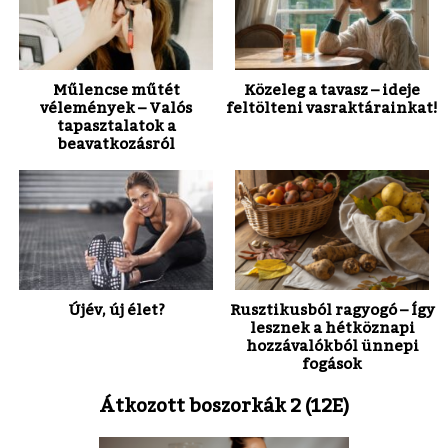
Műlencse műtét
Közeleg a tavasz – ideje
vélemények – Valós
feltölteni vasraktárainkat!
tapasztalatok a
beavatkozásról
Újév, új élet?
Rusztikusból ragyogó – Így
lesznek a hétköznapi
hozzávalókból ünnepi
fogások
Átkozott boszorkák 2 (12E)