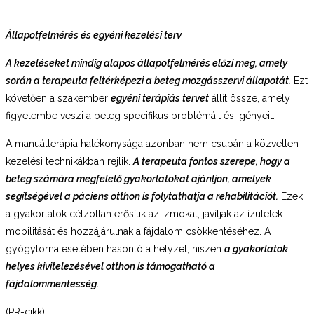
Állapotfelmérés és egyéni kezelési terv
A kezeléseket mindig alapos állapotfelmérés előzi meg, amely
során a terapeuta feltérképezi a beteg mozgásszervi állapotát.
Ezt
követően a szakember
egyéni terápiás tervet
állít össze, amely
figyelembe veszi a beteg specifikus problémáit és igényeit.
A manuálterápia hatékonysága azonban nem csupán a közvetlen
kezelési technikákban rejlik.
A terapeuta fontos szerepe, hogy a
beteg számára megfelelő gyakorlatokat ajánljon, amelyek
segítségével a páciens otthon is folytathatja a rehabilitációt.
Ezek
a gyakorlatok célzottan erősítik az izmokat, javítják az ízületek
mobilitását és hozzájárulnak a fájdalom csökkentéséhez. A
gyógytorna esetében hasonló a helyzet, hiszen
a gyakorlatok
helyes kivitelezésével otthon is támogatható a
fájdalommentesség.
(PR-cikk)