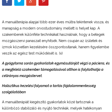
A manuálterápia alapjai több ezer éves múltra tekintenek vissza, és
manapság a modern orvostudomány mellett is helyet kap. A
szakemberek különféle technikákat használnak, hogy a betegek
mozgásszervi panaszait enyhítsék. Nem csupán az ízületek és
izmok közvetlen kezelésére összpontosítanak, hanem figyelembe
veszik az egész test működését is. (x)
A gyógytorna során gyakorlatok egymásutánját végzi a páciens, és
a megfelelő szakember támogatásával otthon is folytathatja a
célirányos mozgástervet.
Holisztikus kezelési folyamat a tartós fájdalommentesség
szolgálatában
A manuálterápiát kiegészítő gyakorlatok közé tartoznak a
különböző stabilizáló és nyújtó technikák, melyek hatékonyan