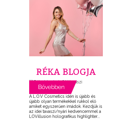
RÉKA BLOGJA
A L.O.V Cosmetics idén is újabb és
újabb olyan termékekkel rukkol elő
amiket egyszerűen imádok. Kezdjük is
az idei tavaszi/nyári kedvencemmel a
LOVillusion holografikus highlighter...