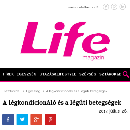
… ami az élethez kell!
HÍREK
EGÉSZSÉG
UTAZÁS&LIFESTYLE
SZÉPSÉG
SZTÁROK&DIVAT
Kezdőoldal
Egészség
A légkondicionáló és a légúti betegségek
A légkondicionáló és a légúti betegségek
2017. július. 26.