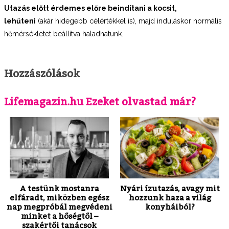
Utazás előtt érdemes előre beindítani a kocsit,
lehűteni
(akár hidegebb célértékkel is), majd induláskor normális
hőmérsékletet beállítva haladhatunk.
Hozzászólások
Lifemagazin.hu Ezeket olvastad már?
A testünk mostanra
Nyári ízutazás, avagy mit
elfáradt, miközben egész
hozzunk haza a világ
nap megpróbál megvédeni
konyháiból?
minket a hőségtől –
szakértői tanácsok