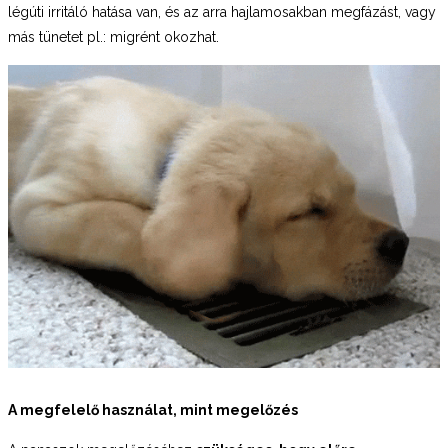
légúti irritáló hatása van, és az arra hajlamosakban megfázást, vagy
más tünetet pl.: migrént okozhat.
A megfelelő használat, mint megelőzés