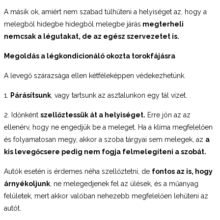
A másik ok, amiért nem szabad túlhűteni a helyiséget az, hogy a
melegből hidegbe hidegből melegbe járás
megterheli
nemcsak a légutakat, de az egész szervezetet is.
Megoldás a légkondicionáló okozta torokfájásra
A levegő szárazsága ellen kétféleképpen védekezhetünk.
1.
Párásítsunk
, vagy tartsunk az asztalunkon egy tál vizet.
2. Időnként
szellőztessük át a helyiséget.
Erre jön az az
ellenérv, hogy ne engedjük be a meleget. Ha a klíma megfelelően
és folyamatosan megy, akkor a szoba tárgyai sem melegek, az
a
kis levegőcsere pedig nem fogja felmelegíteni a szobát.
Autók esetén is érdemes néha szellőztetni, de
fontos az is, hogy
árnyékoljunk
, ne melegedjenek fel az ülések, és a műanyag
felületek, mert akkor valóban nehezebb megfelelően lehűteni az
autót.