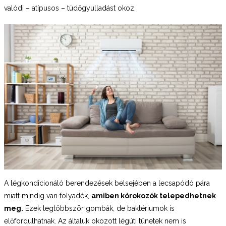
valódi – atípusos – tüdőgyulladást okoz.
A légkondicionáló berendezések belsejében a lecsapódó pára
miatt mindig van folyadék,
amiben kórokozók telepedhetnek
meg.
Ezek legtöbbször gombák, de baktériumok is
előfordulhatnak. Az általuk okozott légúti tünetek nem is