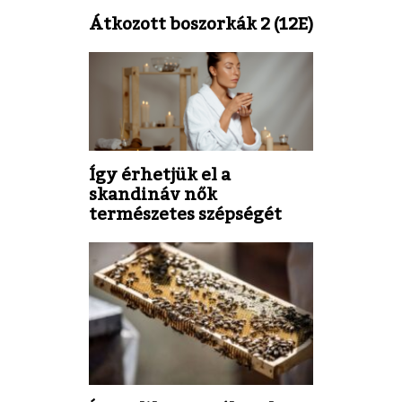
Átkozott boszorkák 2 (12E)
Így érhetjük el a
skandináv nők
természetes szépségét