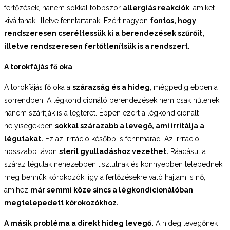
fertőzések, hanem sokkal többször
allergiás reakciók
, amiket
kiváltanak, illetve fenntartanak. Ezért nagyon
fontos, hogy
rendszeresen cseréltessük ki a berendezések szűrőit,
illetve rendszeresen fertőtlenítsük is a rendszert.
A torokfájás fő oka
A torokfájás fő oka a
szárazság és a hideg
, mégpedig ebben a
sorrendben. A légkondicionáló berendezések nem csak hűtenek,
hanem szárítják is a légteret. Éppen ezért a légkondicionált
helyiségekben
sokkal szárazabb a levegő, ami irritálja a
légutakat.
Ez az irritáció később is fennmarad. Az irritáció
hosszabb távon
steril gyulladáshoz vezethet.
Ráadásul a
száraz légutak nehezebben tisztulnak és könnyebben telepednek
meg bennük kórokozók, így a fertőzésekre való hajlam is nő,
amihez
már semmi köze sincs a légkondicionálóban
megtelepedett kórokozókhoz.
A másik probléma a direkt hideg levegő.
A hideg levegőnek