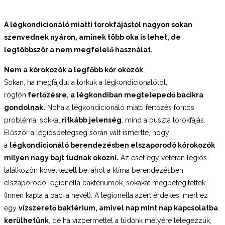
A légkondicionáló miatti torokfájástól nagyon sokan
szenvednek nyáron, aminek több oka is lehet, de
legtöbbször a nem megfelelő használat.
Nem a kórokozók a legfőbb kór okozók
Sokan, ha megfájdul a torkuk a légkondicionálótól,
rögtön
fertőzésre, a légkondiban megtelepedő bacikra
gondolnak.
Noha a légkondicionáló miatti fertőzés fontos
probléma, sokkal
ritkább jelenség
, mind a puszta torokfájás.
Először a légiósbetegség során vált ismertté, hogy
a
légkondicionáló berendezésben elszaporodó kórokozók
milyen nagy bajt tudnak okozni.
Az eset egy veterán légiós
találkozón következett be, ahol a klíma berendezésben
elszaporodó legionella baktériumok, sokakat megbetegítettek.
(Innen kapta a baci a nevét). A legionella azért érdekes, mert ez
egy
vízszerető baktérium, amivel nap mint nap kapcsolatba
kerülhetünk
, de ha vízpermettel a tüdőnk mélyére lélegezzük,