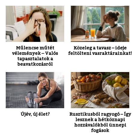
Műlencse műtét
Közeleg a tavasz – ideje
vélemények – Valós
feltölteni vasraktárainkat!
tapasztalatok a
beavatkozásról
Újév, új élet?
Rusztikusból ragyogó – Így
lesznek a hétköznapi
hozzávalókból ünnepi
fogások