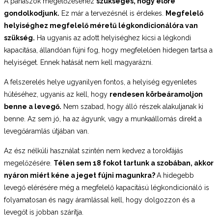
A panaszok megelőzéséhez
szükséges, hogy előre
gondolkodjunk.
Ez már a tervezésnél is érdekes.
Megfelelő
helyiséghez megfelelő méretű légkondicionálóra van
szükség.
Ha ugyanis az adott helyiséghez kicsi a légkondi
kapacitása, állandóan fújni fog, hogy megfelelően hidegen tartsa a
helyiséget. Ennek hatását nem kell magyarázni.
A felszerelés helye ugyanilyen fontos, a helyiség egyenletes
hűtéséhez, ugyanis az kell, hogy
rendesen körbeáramoljon
benne a levegő.
Nem szabad, hogy álló részek alakuljanak ki
benne. Az sem jó, ha az ágyunk, vagy a munkaállomás direkt a
levegőáramlás útjában van.
Az ész nélküli használat szintén nem kedvez a torokfájás
megelőzésére.
Télen sem 18 fokot tartunk a szobában, akkor
nyáron miért kéne a jeget fújni magunkra?
A hidegebb
levegő elérésére még a megfelelő kapacitású légkondicionáló is
folyamatosan és nagy áramlással kell, hogy dolgozzon és a
levegőt is jobban szárítja.