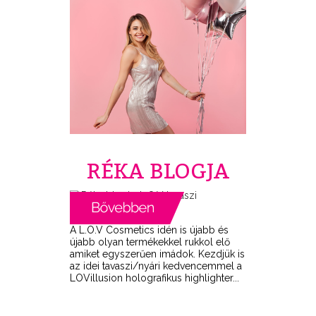
RÉKA BLOGJA
A L.O.V Cosmetics idén is újabb és
újabb olyan termékekkel rukkol elő
amiket egyszerűen imádok. Kezdjük is
az idei tavaszi/nyári kedvencemmel a
LOVillusion holografikus highlighter...