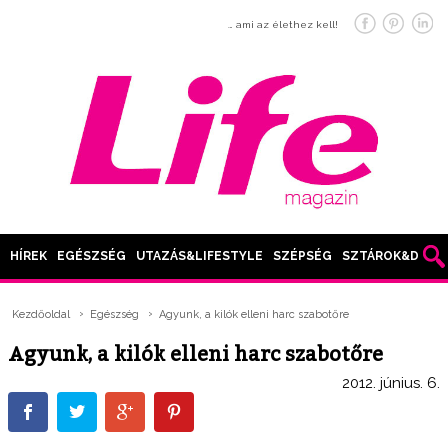
… ami az élethez kell!
HÍREK
EGÉSZSÉG
UTAZÁS&LIFESTYLE
SZÉPSÉG
SZTÁROK&DIVAT
Kezdőoldal
Egészség
Agyunk, a kilók elleni harc szabotőre
Agyunk, a kilók elleni harc szabotőre
2012. június. 6.