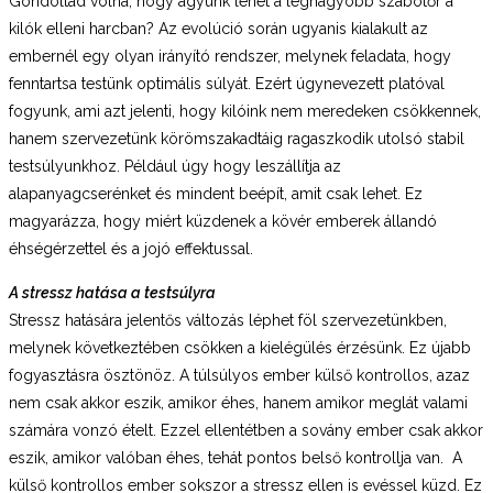
Gondoltad volna, hogy agyunk lehet a legnagyobb szabotőr a
kilók elleni harcban? Az evolúció során ugyanis kialakult az
embernél egy olyan irányító rendszer, melynek feladata, hogy
fenntartsa testünk optimális súlyát. Ezért úgynevezett platóval
fogyunk, ami azt jelenti, hogy kilóink nem meredeken csökkennek,
hanem szervezetünk körömszakadtáig ragaszkodik utolsó stabil
testsúlyunkhoz. Például úgy hogy leszállítja az
alapanyagcserénket és mindent beépít, amit csak lehet. Ez
magyarázza, hogy miért küzdenek a kövér emberek állandó
éhségérzettel és a jojó effektussal.
A stressz hatása a testsúlyra
Stressz hatására jelentős változás léphet föl szervezetünkben,
melynek következtében csökken a kielégülés érzésünk. Ez újabb
fogyasztásra ösztönöz. A túlsúlyos ember külső kontrollos, azaz
nem csak akkor eszik, amikor éhes, hanem amikor meglát valami
számára vonzó ételt. Ezzel ellentétben a sovány ember csak akkor
eszik, amikor valóban éhes, tehát pontos belső kontrollja van. A
külső kontrollos ember sokszor a stressz ellen is evéssel küzd. Ez