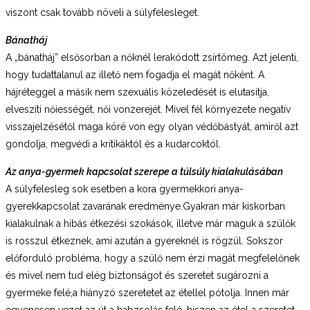
viszont csak tovább növeli a súlyfelesleget.
Bánatháj
A „bánatháj” elsősorban a nőknél lerakódott zsírtömeg. Azt jelenti,
hogy tudattalanul az illető nem fogadja el magát nőként. A
hájréteggel a másik nem szexuális közeledését is elutasítja,
elveszíti nőiességét, női vonzerejét. Mivel fél környezete negatív
visszajelzésétől maga köré von egy olyan védőbástyát, amiről azt
gondolja, megvédi a kritikáktól és a kudarcoktól.
Az anya-gyermek kapcsolat szerepe a túlsúly kialakulásában
A súlyfelesleg sok esetben a kora gyermekkori anya-
gyerekkapcsolat zavarának eredménye.Gyakran már kiskorban
kialakulnak a hibás étkezési szokások, illetve már maguk a szülők
is rosszul étkeznek, ami azután a gyereknél is rögzül. Sokszor
előforduló probléma, hogy a szülő nem érzi magát megfelelőnek
és mivel nem tud elég biztonságot és szeretet sugározni a
gyermeke felé,a hiányzó szeretetet az étellel pótolja. Innen már
egyenesen vezet az út a habzsolás felé, hiszen az étel a szeretet