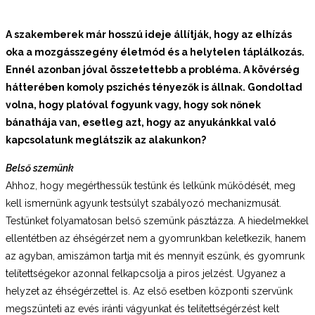
A szakemberek már hosszú ideje állítják, hogy az elhízás
oka a mozgásszegény életmód és a helytelen táplálkozás.
Ennél azonban jóval összetettebb a probléma. A kövérség
hátterében komoly pszichés tényezők is állnak. Gondoltad
volna, hogy platóval fogyunk vagy, hogy sok nőnek
bánathája van, esetleg azt, hogy az anyukánkkal való
kapcsolatunk meglátszik az alakunkon?
Belső szemünk
Ahhoz, hogy megérthessük testünk és lelkünk működését, meg
kell ismernünk agyunk testsúlyt szabályozó mechanizmusát.
Testünket folyamatosan belső szemünk pásztázza. A hiedelmekkel
ellentétben az éhségérzet nem a gyomrunkban keletkezik, hanem
az agyban, amiszámon tartja mit és mennyit eszünk, és gyomrunk
telítettségekor azonnal felkapcsolja a piros jelzést. Ugyanez a
helyzet az éhségérzettel is. Az első esetben központi szervünk
megszünteti az evés iránti vágyunkat és telítettségérzést kelt