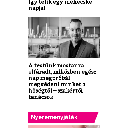
Így telik egy méhecske
napja!
A testünk mostanra
elfáradt, miközben egész
nap megpróbál
megvédeni minket a
hőségtől – szakértői
tanácsok
Nyereményjáték