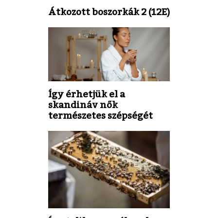
Átkozott boszorkák 2 (12E)
Így érhetjük el a
skandináv nők
természetes szépségét