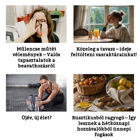
Műlencse műtét
Közeleg a tavasz – ideje
vélemények – Valós
feltölteni vasraktárainkat!
tapasztalatok a
beavatkozásról
Újév, új élet?
Rusztikusból ragyogó – Így
lesznek a hétköznapi
hozzávalókból ünnepi
fogások