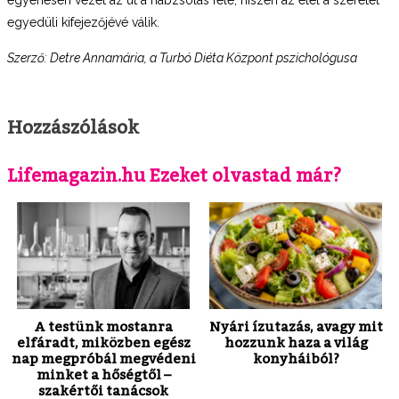
egyedüli kifejezőjévé válik.
Szerző: Detre Annamária, a Turbó Diéta Központ pszichológusa
Hozzászólások
Lifemagazin.hu Ezeket olvastad már?
A testünk mostanra
Nyári ízutazás, avagy mit
elfáradt, miközben egész
hozzunk haza a világ
nap megpróbál megvédeni
konyháiból?
minket a hőségtől –
szakértői tanácsok