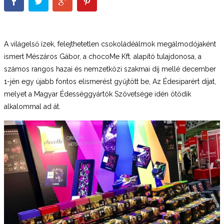
A világelső ízek, felejthetetlen csokoládéálmok megálmodójaként
ismert Mészáros Gábor, a chocoMe Kft. alapító tulajdonosa, a
számos rangos hazai és nemzetközi szakmai díj mellé december
1-jén egy újabb fontos elismerést gyűjtött be, Az Édesiparért díjat,
melyet a Magyar Édességgyártók Szövetsége idén ötödik
alkalommal ad át.