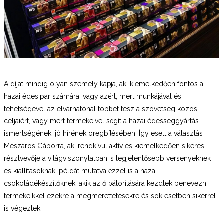
A díjat mindig olyan személy kapja, aki kiemelkedően fontos a
hazai édesipar számára, vagy azért, mert munkájával és
tehetségével az elvárhatónál többet tesz a szövetség közös
céljaiért, vagy mert termékeivel segít a hazai édességgyártás
ismertségének, jó hírének öregbítésében. Így esett a választás
Mészáros Gáborra, aki rendkívül aktív és kiemelkedően sikeres
résztvevője a világviszonylatban is legjelentősebb versenyeknek
és kiállításoknak, példát mutatva ezzel is a hazai
csokoládékészítőknek, akik az ő bátorítására kezdtek benevezni
termékeikkel ezekre a megmérettetésekre és sok esetben sikerrel
is végeztek.