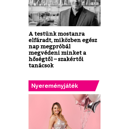
A testünk mostanra
elfáradt, miközben egész
nap megpróbál
megvédeni minket a
hőségtől – szakértői
tanácsok
Nyereményjáték