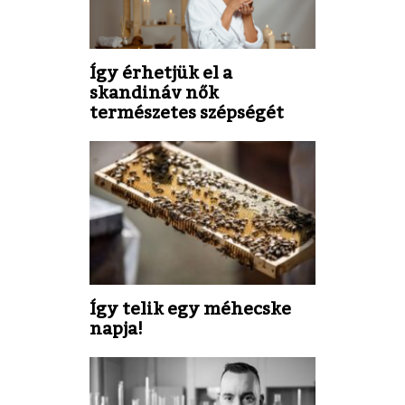
Így érhetjük el a
skandináv nők
természetes szépségét
Így telik egy méhecske
napja!