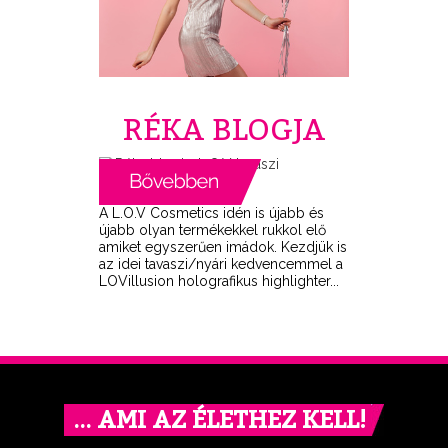
RÉKA BLOGJA
A L.O.V Cosmetics idén is újabb és
újabb olyan termékekkel rukkol elő
amiket egyszerűen imádok. Kezdjük is
az idei tavaszi/nyári kedvencemmel a
LOVillusion holografikus highlighter...
… AMI AZ ÉLETHEZ KELL!