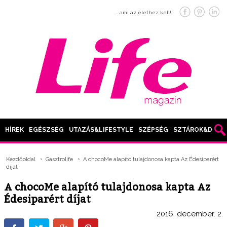
… ami az élethez kell!
HÍREK
EGÉSZSÉG
UTAZÁS&LIFESTYLE
SZÉPSÉG
SZTÁROK&DIVAT
Kezdőoldal
Gasztrolife
A chocoMe alapító tulajdonosa kapta Az Édesiparért
díjat
A chocoMe alapító tulajdonosa kapta Az
Édesiparért díjat
2016. december. 2.