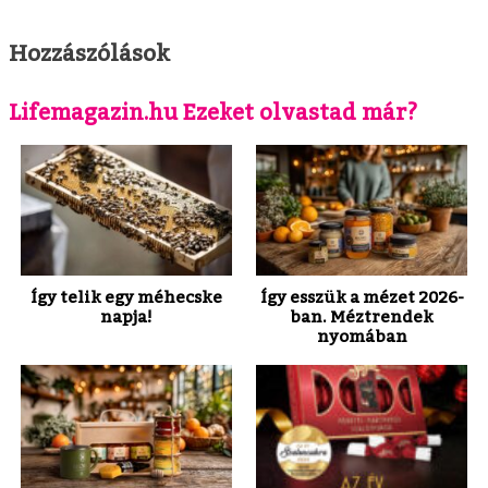
Hozzászólások
Lifemagazin.hu Ezeket olvastad már?
Így telik egy méhecske
Így esszük a mézet 2026-
napja!
ban. Méztrendek
nyomában