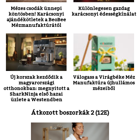
Mézes csodák ünnepi
Különlegesen gazdag
köntösben! Karácsonyi
karácsonyi édességkínálat
ajándékötletek a BeoBee
Mézmanufaktúrától
Új korszak kezdődik a
Válogass a Virágbéke Méz
magyarországi
Manufaktúra újhullámos
otthonokban: megnyitott a
mézeiből
SharkNinja első hazai
üzlete a Westendben
Átkozott boszorkák 2 (12E)