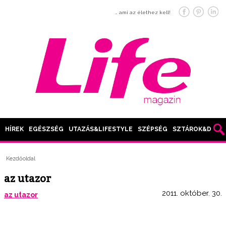
… ami az élethez kell!
HÍREK
EGÉSZSÉG
UTAZÁS&LIFESTYLE
SZÉPSÉG
SZTÁROK&DIVAT
Kezdőoldal
az utazor
2011. október. 30.
az utazor