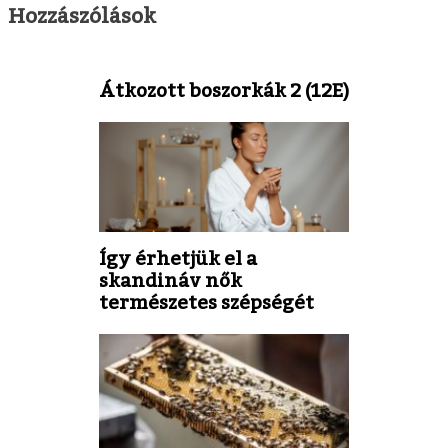
Hozzászólások
Átkozott boszorkák 2 (12E)
Így érhetjük el a
skandináv nők
természetes szépségét