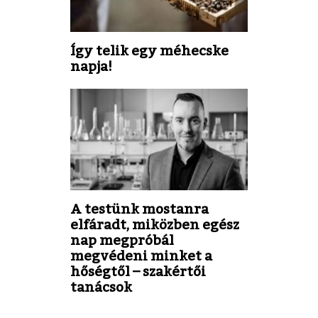
Így telik egy méhecske
napja!
A testünk mostanra
elfáradt, miközben egész
nap megpróbál
megvédeni minket a
hőségtől – szakértői
tanácsok