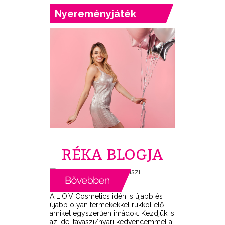
Nyereményjáték
RÉKA BLOGJA
A L.O.V Cosmetics idén is újabb és
újabb olyan termékekkel rukkol elő
amiket egyszerűen imádok. Kezdjük is
az idei tavaszi/nyári kedvencemmel a