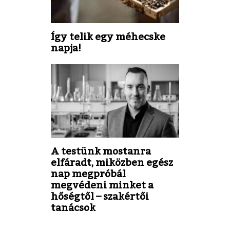
Így telik egy méhecske
napja!
A testünk mostanra
elfáradt, miközben egész
nap megpróbál
megvédeni minket a
hőségtől – szakértői
tanácsok