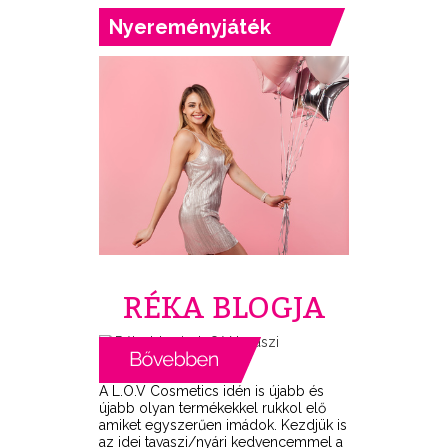
Nyereményjáték
RÉKA BLOGJA
A L.O.V Cosmetics idén is újabb és
újabb olyan termékekkel rukkol elő
amiket egyszerűen imádok. Kezdjük is
az idei tavaszi/nyári kedvencemmel a