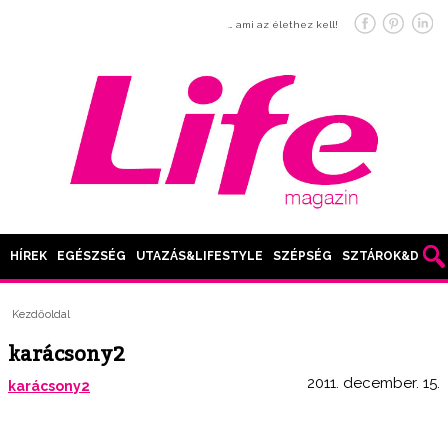
… ami az élethez kell!
HÍREK
EGÉSZSÉG
UTAZÁS&LIFESTYLE
SZÉPSÉG
SZTÁROK&DIVAT
Kezdőoldal
karácsony2
2011. december. 15.
karácsony2