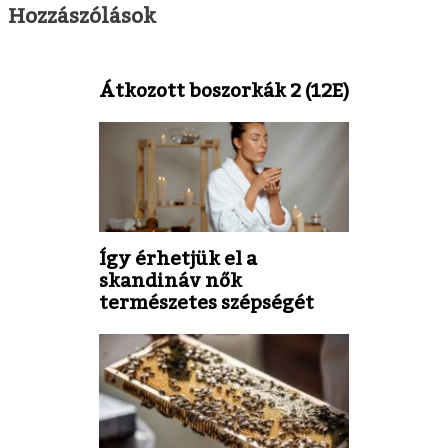
Hozzászólások
Átkozott boszorkák 2 (12E)
Így érhetjük el a
skandináv nők
természetes szépségét