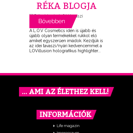
RÉKA BLOGJA
A L.O.V Cosmetics idén is újabb és
újabb olyan termékekkel rukkol elő
amiket egyszerűen imádok. Kezdjük is
az idei tavaszi/nyári kedvencemmel a
LOVillusion holografikus highlighter...
… AMI AZ ÉLETHEZ KELL!
INFORMÁCIÓK
Life magazin
Impresszum