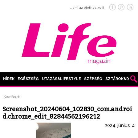
… ami az élethez kell!
HÍREK
EGÉSZSÉG
UTAZÁS&LIFESTYLE
SZÉPSÉG
SZTÁROK&DIVAT
Kezdőoldal
Screenshot_20240604_102830_com.androi
d.chrome_edit_82844562196212
2024. június. 4.