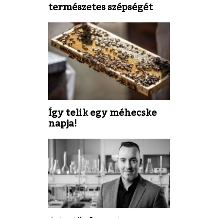
természetes szépségét
Így telik egy méhecske
napja!