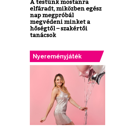
A testünk mostanra
elfáradt, miközben egész
nap megpróbál
megvédeni minket a
hőségtől – szakértői
tanácsok
Nyereményjáték