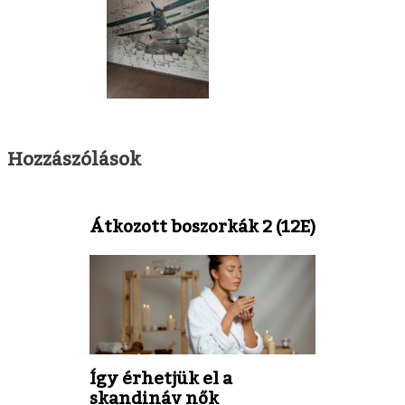
Hozzászólások
Átkozott boszorkák 2 (12E)
Így érhetjük el a
skandináv nők