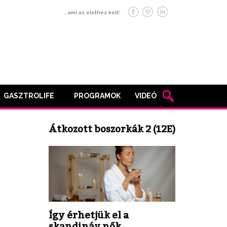
… ami az élethez kell!
GASZTROLIFE
PROGRAMOK
VIDEÓ
Átkozott boszorkák 2 (12E)
Így érhetjük el a
skandináv nők