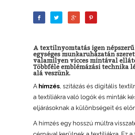
A textilnyomtatás igen népszerű 
egységes munkaruházatán szeretné
valamilyen vicces mintával ellát
Többféle emblémázási technika l
alá veszünk.
A
hímzés
, szitázás és digitális te
a textíliákra való logók és minták 
eljárásoknak a különbségeit és előn
A hímzés egy hosszú múltra visszate
cérnával kerülnek a textíliákra. Ez 