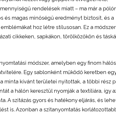
 mennyiségű rendelések miatt – ma már a pól
ós és magas minőségű eredményt biztosít, és a
g emblémákat hoz létre stílusosan. Ez a módszer
zati cikkeken, sapkákon, törölközőkön és táská
ilnyomtatási módszer, amelyben egy finom háló
 átvitelére. Egy sablonként működő keretben eg
minta kívánt területei nyitottak, a többi rész p
tát a hálón keresztül nyomják a textíliára, így az
nta. A szitázás gyors és hatékony eljárás, és leh
st is. Azonban a szitanyomtatás korlátozottab