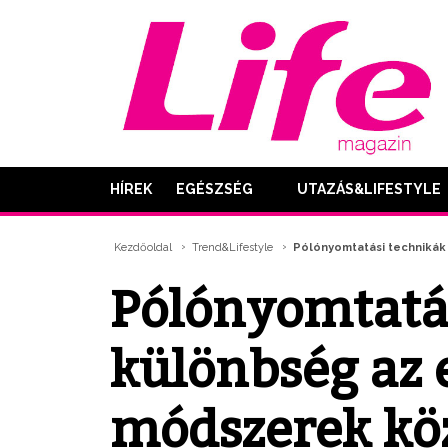
HÍREK
EGÉSZSÉG
UTAZÁS&LIFESTYLE
Kezdőoldal
Trend&Lifestyle
Pólónyomtatási technikák 
Pólónyomtatás
különbség az 
módszerek közö