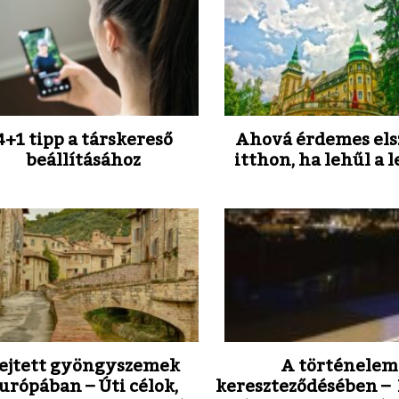
4+1 tipp a társkereső
Ahová érdemes els
beállításához
itthon, ha lehűl a 
ejtett gyöngyszemek
A történelem
urópában – Úti célok,
kereszteződésében –