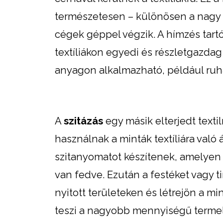
természetesen – különösen a nagy
cégek géppel végzik. A hímzés tart
textíliákon egyedi és részletgazda
anyagon alkalmazható, például ruhá
A
szitázás
egy másik elterjedt text
használnak a minták textíliára való
szitanyomatot készítenek, amelyen a 
van fedve. Ezután a festéket vagy tin
nyitott területeken és létrejön a mi
teszi a nagyobb mennyiségű termelé