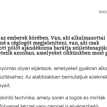
2023.
az emberek körében. Van, aki alkalmazottai
 a céglogót megjeleníteni, van, aki csak
ott pólót ajándékozna barátja születésnapjá
étezik azonban, amelyeket cikkünkben most 
xtilnyomás olyan eljárások, amelyeket gyakran al
készítéséhez. Az alábbiakban bemutatjuk ezekne
yeit.
kintő technika, amely során a logók és minták 
a folyamat kézzel vagy géppel is elvégezhető,