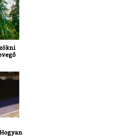
zökni
levegő
 Hogyan