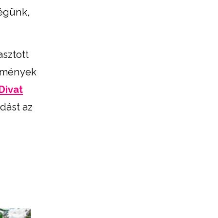
ségünk,
asztott
elmények
Divat
dást az