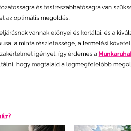
változatosságra és testreszabhatóságra van szük
het az optimális megoldás.
árásnak vannak előnyei és korlátai, és a kivál
ípusa, a minta részletessége, a termelési követ
zakértelmet igényel, így érdemes a
Munkaruha
tálni, hogy megtaláld a legmegfelelőbb megol
már?