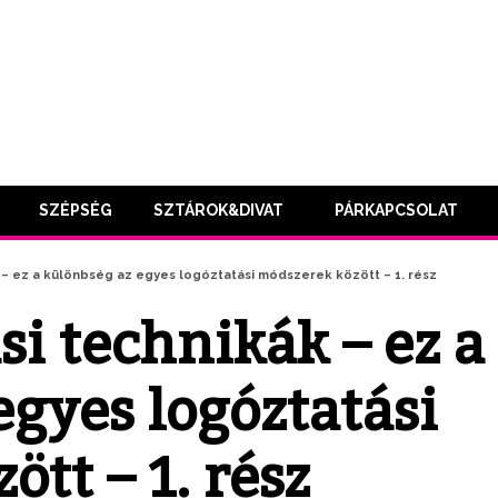
SZÉPSÉG
SZTÁROK&DIVAT
PÁRKAPCSOLAT
– ez a különbség az egyes logóztatási módszerek között – 1. rész
i technikák – ez a
egyes logóztatási
tt – 1. rész