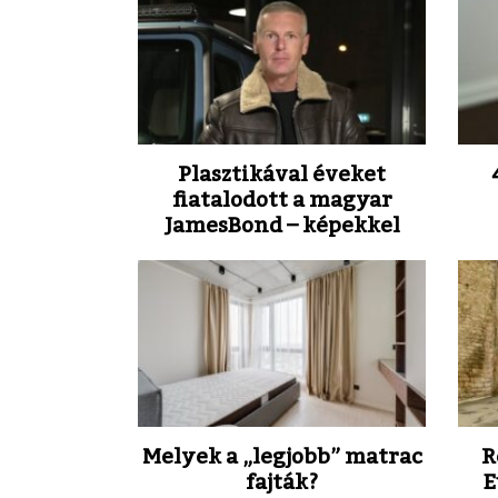
Plasztikával éveket
fiatalodott a magyar
James
Bond – képekkel
Melyek a „legjobb” matrac
R
fajták?
E