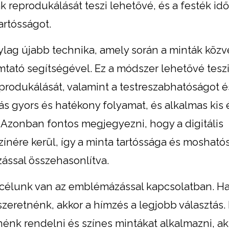
 reprodukálását teszi lehetővé, és a festék idő
artósságot.
lag újabb technika, amely során a minták közv
omtató segítségével. Ez a módszer lehetővé teszi
eprodukálását, valamint a testreszabhatóságot é
tás gyors és hatékony folyamat, és alkalmas kis 
Azonban fontos megjegyezni, hogy a digitális
színére kerül, így a minta tartóssága és moshat
zással összehasonlítva.
n célunk van az emblémázással kapcsolatban. H
zeretnénk, akkor a hímzés a legjobb választás.
nk rendelni és színes mintákat alkalmazni, ak