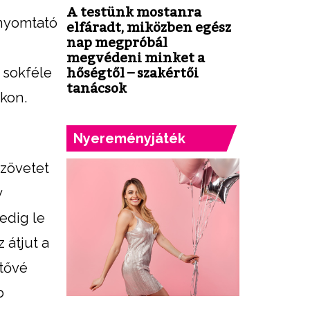
A testünk mostanra
ónyomtató
elfáradt, miközben egész
nap megpróbál
megvédeni minket a
 sokféle
hőségtől – szakértői
tanácsok
kon.
Nyereményjáték
szövetet
y
edig le
 átjut a
etővé
b