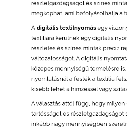
részletgazdagságot és színes minták
megkophat, ami befolyásolhatja a t
A
digitális textilnyomás
egy viszony
textíliára kerülnek egy digitális ny
részletes és színes minták precíz r
változatosságot. A digitális nyomta
közepes mennyiségű termelésre is. 
nyomtatásnál a festék a textília fel
kisebb lehet a hímzéssel vagy szitá
A választás attól függ, hogy milye
tartósságot és részletgazdagságot s
inkább nagy mennyiségben szeretné