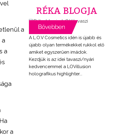
vel
RÉKA BLOGJA
etlenül a
A L.O.V Cosmetics idén is újabb és
 a
újabb olyan termékekkel rukkol elő
s a
amiket egyszerűen imádok.
Kezdjük is az idei tavaszi/nyári
és
kedvencemmel a LOVillusion
holografikus highlighter...
ósága
a
 Ha
kor a