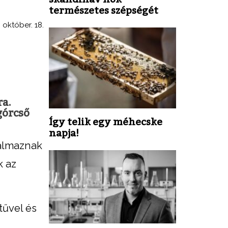
természetes szépségét
 október. 18.
ra.
górcső
Így telik egy méhecske
napja!
kalmaznak
k az
tűvel és