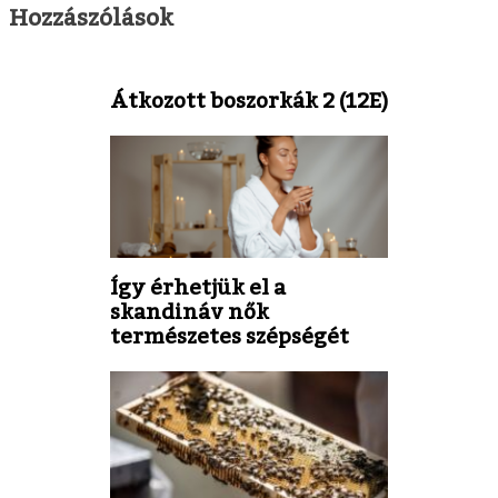
Hozzászólások
Átkozott boszorkák 2 (12E)
Így érhetjük el a
skandináv nők
természetes szépségét