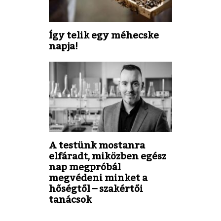
Így telik egy méhecske
napja!
A testünk mostanra
elfáradt, miközben egész
nap megpróbál
megvédeni minket a
hőségtől – szakértői
tanácsok