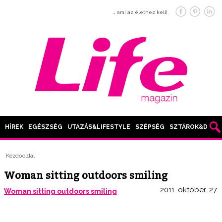
… ami az élethez kell!
HÍREK
EGÉSZSÉG
UTAZÁS&LIFESTYLE
SZÉPSÉG
SZTÁROK&DIVAT
Kezdőoldal
Woman sitting outdoors smiling
2011. október. 27.
Woman sitting outdoors smiling