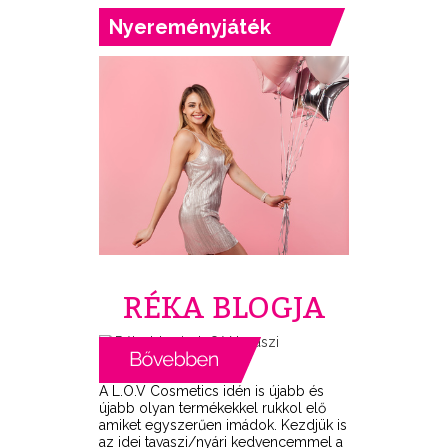
Nyereményjáték
RÉKA BLOGJA
A L.O.V Cosmetics idén is újabb és
újabb olyan termékekkel rukkol elő
amiket egyszerűen imádok. Kezdjük is
az idei tavaszi/nyári kedvencemmel a