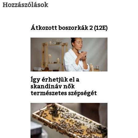
Hozzászólások
Átkozott boszorkák 2 (12E)
Így érhetjük el a
skandináv nők
természetes szépségét