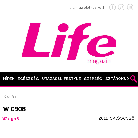
… ami az élethez kell!
HÍREK
EGÉSZSÉG
UTAZÁS&LIFESTYLE
SZÉPSÉG
SZTÁROK&DIVAT
Kezdőoldal
W 0908
2011. október. 26.
W 0908