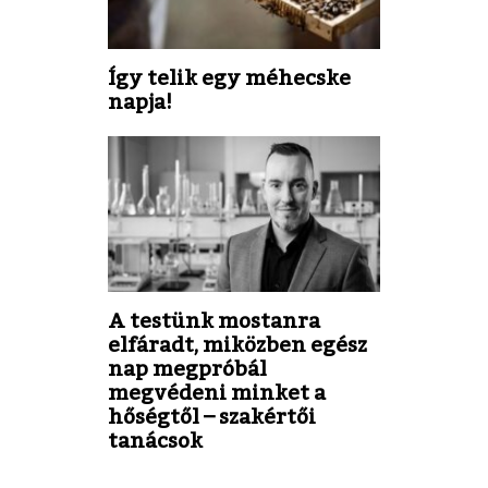
Így telik egy méhecske
napja!
A testünk mostanra
elfáradt, miközben egész
nap megpróbál
megvédeni minket a
hőségtől – szakértői
tanácsok