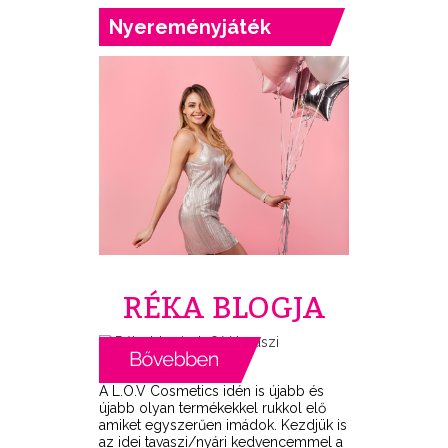
Nyereményjáték
RÉKA BLOGJA
A L.O.V Cosmetics idén is újabb és
újabb olyan termékekkel rukkol elő
amiket egyszerűen imádok. Kezdjük is
az idei tavaszi/nyári kedvencemmel a