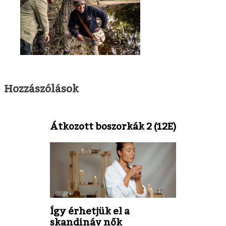
Hozzászólások
Átkozott boszorkák 2 (12E)
Így érhetjük el a
skandináv nők