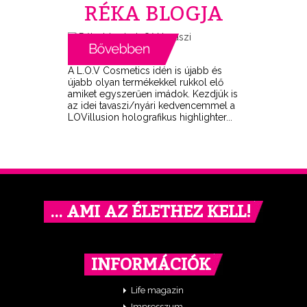
RÉKA BLOGJA
A L.O.V Cosmetics idén is újabb és
újabb olyan termékekkel rukkol elő
amiket egyszerűen imádok. Kezdjük is
az idei tavaszi/nyári kedvencemmel a
LOVillusion holografikus highlighter...
… AMI AZ ÉLETHEZ KELL!
INFORMÁCIÓK
Life magazin
Impresszum