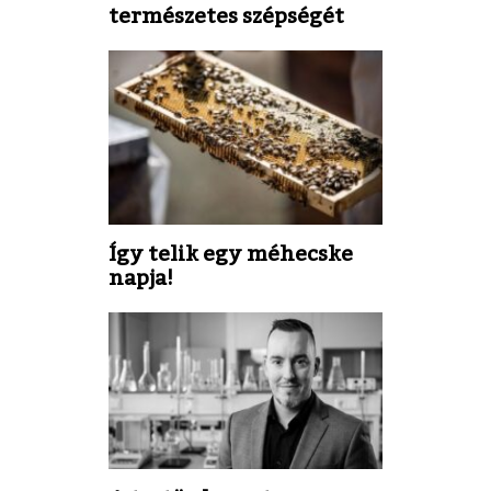
természetes szépségét
Így telik egy méhecske
napja!