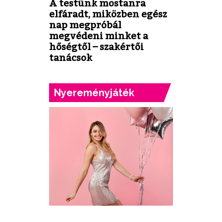
A testünk mostanra
elfáradt, miközben egész
nap megpróbál
megvédeni minket a
hőségtől – szakértői
tanácsok
Nyereményjáték