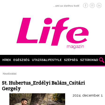
… ami az élethez kell!
HÍREK
EGÉSZSÉG
UTAZÁS&LIFESTYLE
SZÉPSÉG
SZTÁROK&DIVAT
Kezdőoldal
St. Hubertus_Erdélyi Balázs_Csitári
Gergely
2024. december. 1.