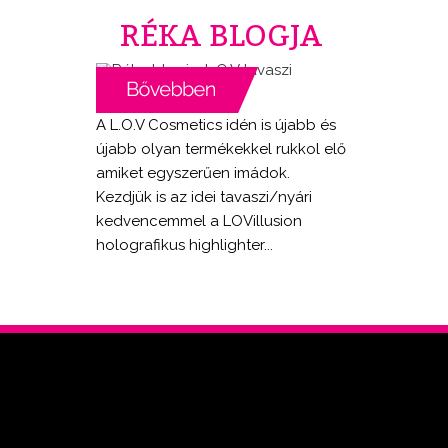
RÉKA BLOGJA
A L.O.V Cosmetics idén is újabb és
újabb olyan termékekkel rukkol elő
amiket egyszerűen imádok.
Kezdjük is az idei tavaszi/nyári
kedvencemmel a LOVillusion
holografikus highlighter...