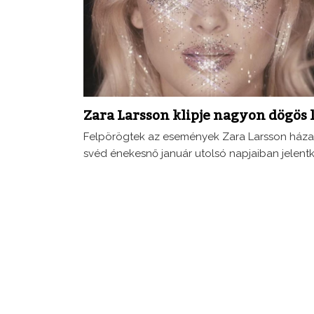
Zara Larsson klipje nagyon dögös 
Felpörögtek az események Zara Larsson háza tá
svéd énekesnő január utolsó napjaiban jelentke