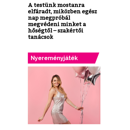
A testünk mostanra
elfáradt, miközben egész
nap megpróbál
megvédeni minket a
hőségtől – szakértői
tanácsok
Nyereményjáték