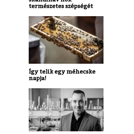
természetes szépségét
Így telik egy méhecske
napja!