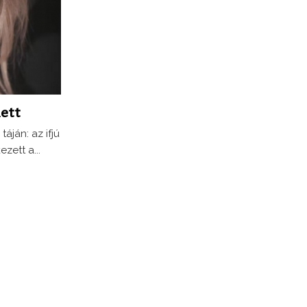
lett
ján: az ifjú
zett a...