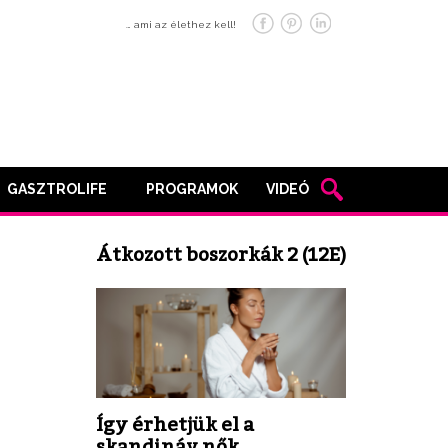
… ami az élethez kell!
GASZTROLIFE
PROGRAMOK
VIDEÓ
Átkozott boszorkák 2 (12E)
Így érhetjük el a
skandináv nők