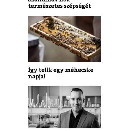
természetes szépségét
Így telik egy méhecske
napja!