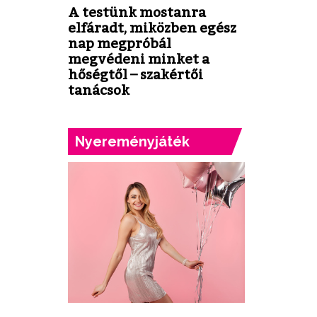
A testünk mostanra
elfáradt, miközben egész
nap megpróbál
megvédeni minket a
hőségtől – szakértői
tanácsok
Nyereményjáték