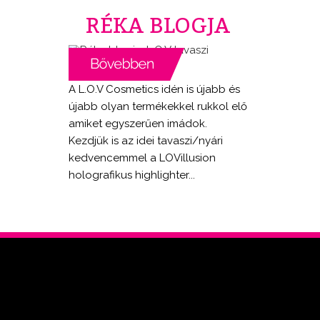
RÉKA BLOGJA
A L.O.V Cosmetics idén is újabb és
újabb olyan termékekkel rukkol elő
amiket egyszerűen imádok.
Kezdjük is az idei tavaszi/nyári
kedvencemmel a LOVillusion
holografikus highlighter...