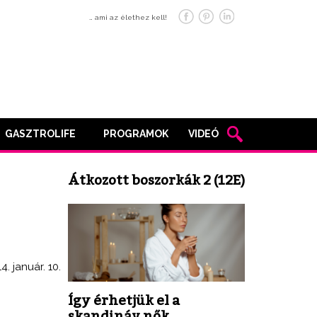
… ami az élethez kell!
GASZTROLIFE
PROGRAMOK
VIDEÓ
Átkozott boszorkák 2 (12E)
4. január. 10.
Így érhetjük el a
skandináv nők