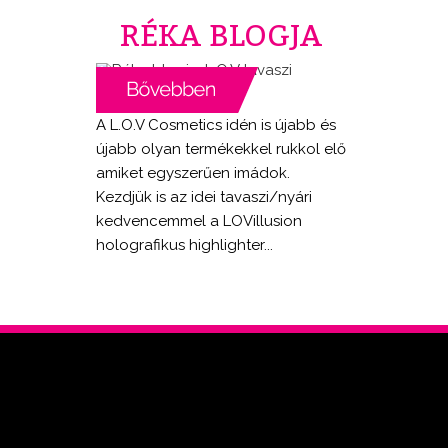
RÉKA BLOGJA
A L.O.V Cosmetics idén is újabb és
újabb olyan termékekkel rukkol elő
amiket egyszerűen imádok.
Kezdjük is az idei tavaszi/nyári
kedvencemmel a LOVillusion
holografikus highlighter...