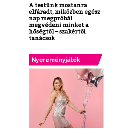
A testünk mostanra
elfáradt, miközben egész
nap megpróbál
megvédeni minket a
hőségtől – szakértői
tanácsok
Nyereményjáték