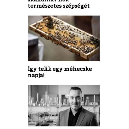
természetes szépségét
Így telik egy méhecske
napja!