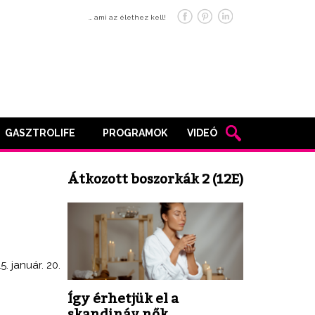
… ami az élethez kell!
GASZTROLIFE
PROGRAMOK
VIDEÓ
Átkozott boszorkák 2 (12E)
5. január. 20.
Így érhetjük el a
skandináv nők