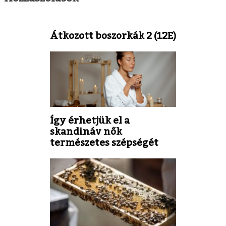
Átkozott boszorkák 2 (12E)
Így érhetjük el a
skandináv nők
természetes szépségét