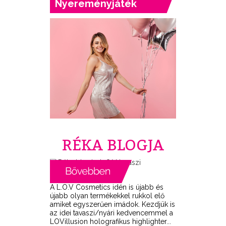
Nyereményjáték
RÉKA BLOGJA
A L.O.V Cosmetics idén is újabb és
újabb olyan termékekkel rukkol elő
amiket egyszerűen imádok. Kezdjük is
az idei tavaszi/nyári kedvencemmel a
LOVillusion holografikus highlighter...