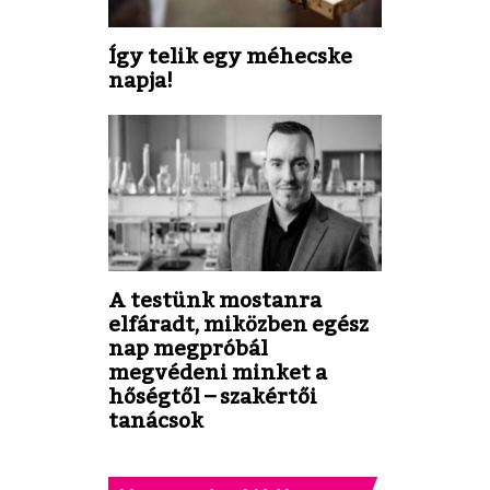
Így telik egy méhecske
napja!
A testünk mostanra
elfáradt, miközben egész
nap megpróbál
megvédeni minket a
hőségtől – szakértői
tanácsok