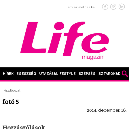
… ami az élethez kell!
HÍREK
EGÉSZSÉG
UTAZÁS&LIFESTYLE
SZÉPSÉG
SZTÁROK&DIVAT
Kezdőoldal
fotó 5
2014. december. 16.
Hozzászólások