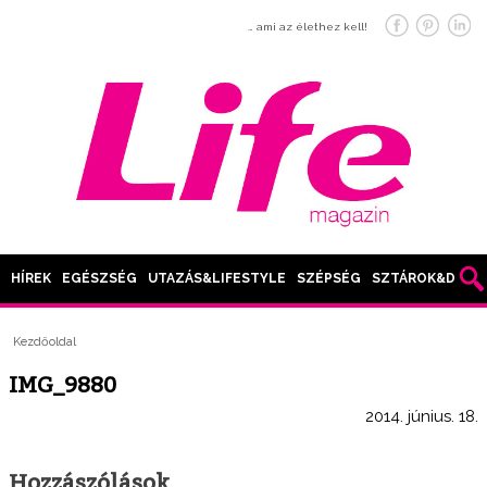
… ami az élethez kell!
HÍREK
EGÉSZSÉG
UTAZÁS&LIFESTYLE
SZÉPSÉG
SZTÁROK&DIVAT
Kezdőoldal
IMG_9880
2014. június. 18.
Hozzászólások