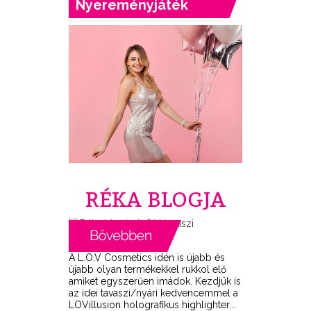
Nyereményjáték
RÉKA BLOGJA
A L.O.V Cosmetics idén is újabb és
újabb olyan termékekkel rukkol elő
amiket egyszerűen imádok. Kezdjük is
az idei tavaszi/nyári kedvencemmel a
LOVillusion holografikus highlighter...