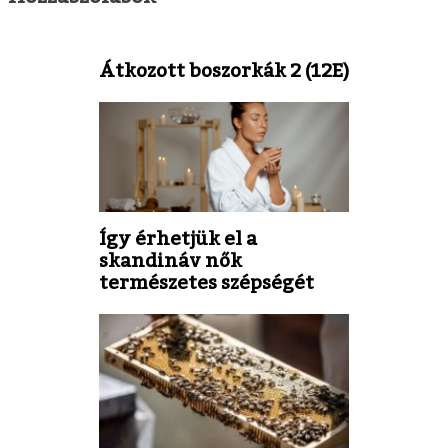
Átkozott boszorkák 2 (12E)
Így érhetjük el a
skandináv nők
természetes szépségét