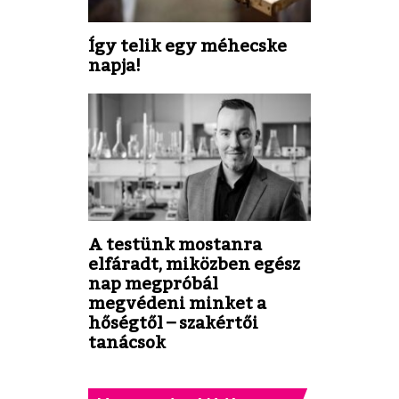
Így telik egy méhecske
napja!
A testünk mostanra
elfáradt, miközben egész
nap megpróbál
megvédeni minket a
hőségtől – szakértői
tanácsok