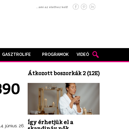
… ami az élethez kell!
GASZTROLIFE
PROGRAMOK
VIDEÓ
Átkozott boszorkák 2 (12E)
390
Így érhetjük el a
4. június. 26.
skandináv nők