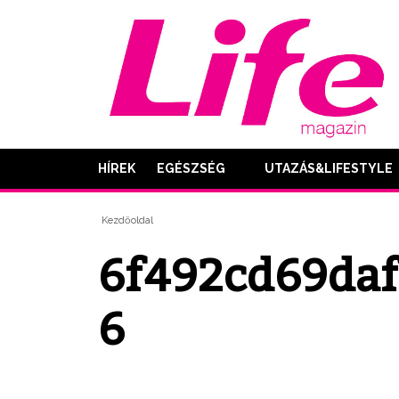
HÍREK
EGÉSZSÉG
UTAZÁS&LIFESTYLE
Kezdőoldal
6f492cd69daf
6