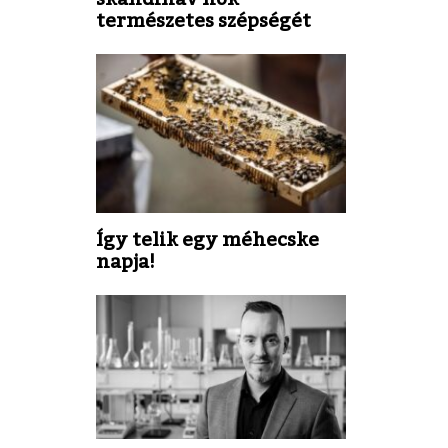
természetes szépségét
Így telik egy méhecske
napja!