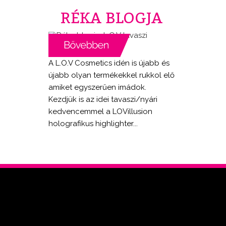
RÉKA BLOGJA
A L.O.V Cosmetics idén is újabb és
újabb olyan termékekkel rukkol elő
amiket egyszerűen imádok.
Kezdjük is az idei tavaszi/nyári
kedvencemmel a LOVillusion
holografikus highlighter...