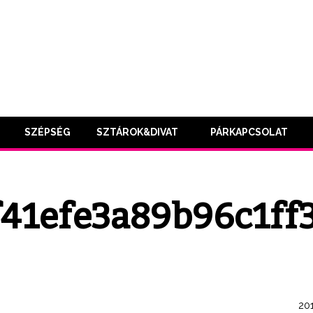
SZÉPSÉG
SZTÁROK&DIVAT
PÁRKAPCSOLAT
41efe3a89b96c1ff
201