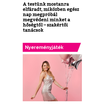
A testünk mostanra
elfáradt, miközben egész
nap megpróbál
megvédeni minket a
hőségtől – szakértői
tanácsok
Nyereményjáték