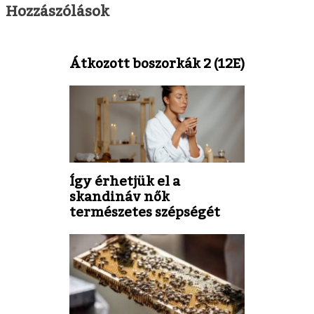
Hozzászólások
Átkozott boszorkák 2 (12E)
Így érhetjük el a
skandináv nők
természetes szépségét