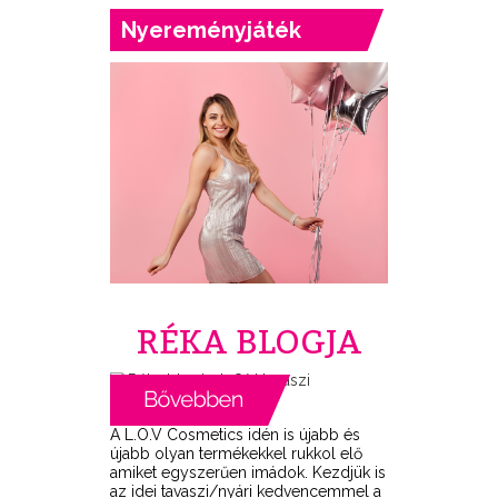
Nyereményjáték
RÉKA BLOGJA
A L.O.V Cosmetics idén is újabb és
újabb olyan termékekkel rukkol elő
amiket egyszerűen imádok. Kezdjük is
az idei tavaszi/nyári kedvencemmel a