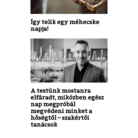
Így telik egy méhecske
napja!
A testünk mostanra
elfáradt, miközben egész
nap megpróbál
megvédeni minket a
hőségtől – szakértői
tanácsok