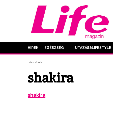
HÍREK
EGÉSZSÉG
UTAZÁS&LIFESTYLE
Kezdőoldal
shakira
shakira