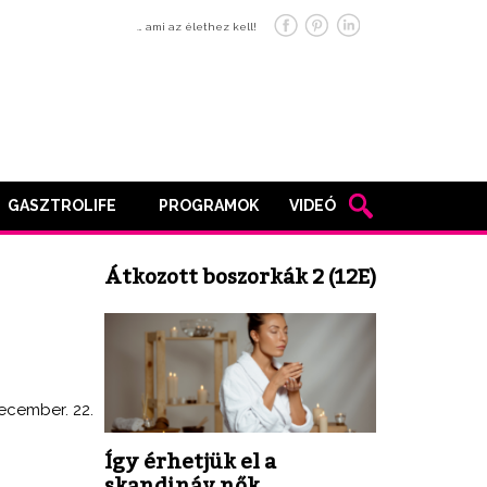
… ami az élethez kell!
GASZTROLIFE
PROGRAMOK
VIDEÓ
Átkozott boszorkák 2 (12E)
december. 22.
Így érhetjük el a
skandináv nők