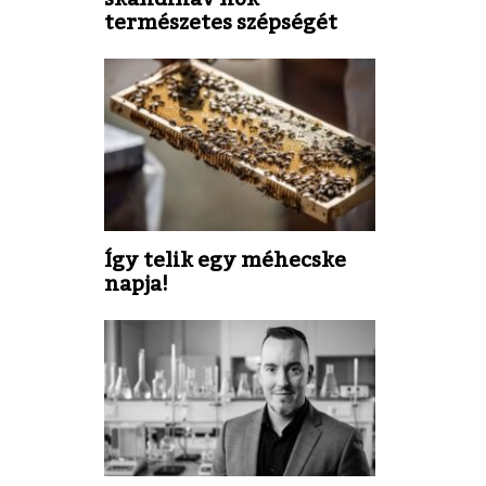
természetes szépségét
Így telik egy méhecske
napja!