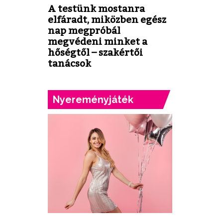
A testünk mostanra
elfáradt, miközben egész
nap megpróbál
megvédeni minket a
hőségtől – szakértői
tanácsok
Nyereményjáték