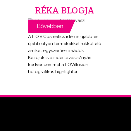
RÉKA BLOGJA
A L.O.V Cosmetics idén is újabb és
újabb olyan termékekkel rukkol elő
amiket egyszerűen imádok.
Kezdjük is az idei tavaszi/nyári
kedvencemmel a LOVillusion
holografikus highlighter...