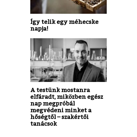
Így telik egy méhecske
napja!
A testünk mostanra
elfáradt, miközben egész
nap megpróbál
megvédeni minket a
hőségtől – szakértői
tanácsok