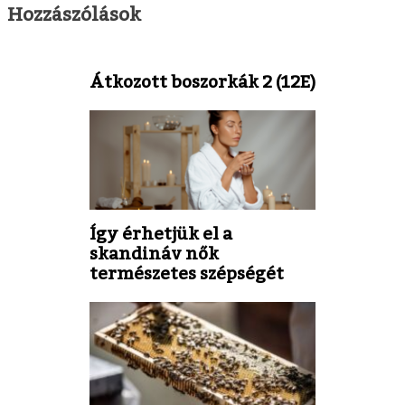
Hozzászólások
Átkozott boszorkák 2 (12E)
Így érhetjük el a
skandináv nők
természetes szépségét