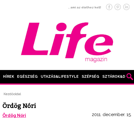
… ami az élethez kell!
HÍREK
EGÉSZSÉG
UTAZÁS&LIFESTYLE
SZÉPSÉG
SZTÁROK&DIVAT
Kezdőoldal
Ördög Nóri
2011. december. 15.
Ördög Nóri