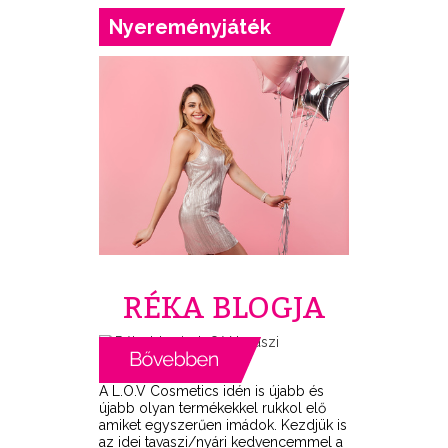
Nyereményjáték
RÉKA BLOGJA
A L.O.V Cosmetics idén is újabb és
újabb olyan termékekkel rukkol elő
amiket egyszerűen imádok. Kezdjük is
az idei tavaszi/nyári kedvencemmel a