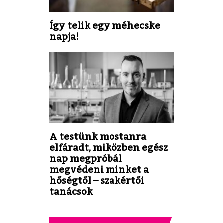
Így telik egy méhecske
napja!
A testünk mostanra
elfáradt, miközben egész
nap megpróbál
megvédeni minket a
hőségtől – szakértői
tanácsok