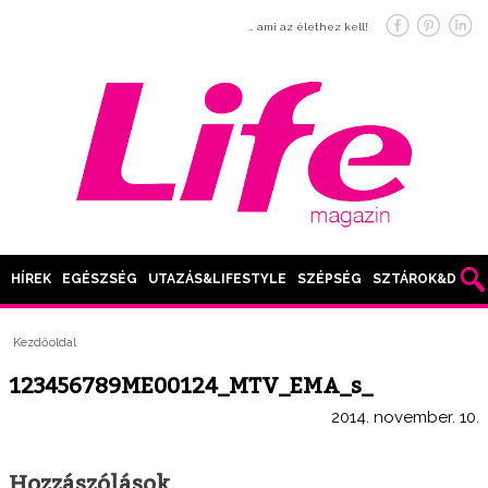
… ami az élethez kell!
HÍREK
EGÉSZSÉG
UTAZÁS&LIFESTYLE
SZÉPSÉG
SZTÁROK&DIVAT
Kezdőoldal
123456789ME00124_MTV_EMA_s_
2014. november. 10.
Hozzászólások