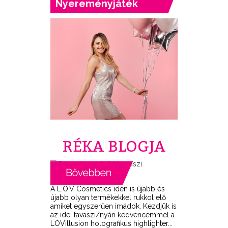
Nyereményjáték
RÉKA BLOGJA
A L.O.V Cosmetics idén is újabb és
újabb olyan termékekkel rukkol elő
amiket egyszerűen imádok. Kezdjük is
az idei tavaszi/nyári kedvencemmel a
LOVillusion holografikus highlighter...