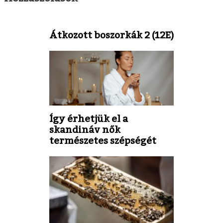
Átkozott boszorkák 2 (12E)
Így érhetjük el a
skandináv nők
természetes szépségét