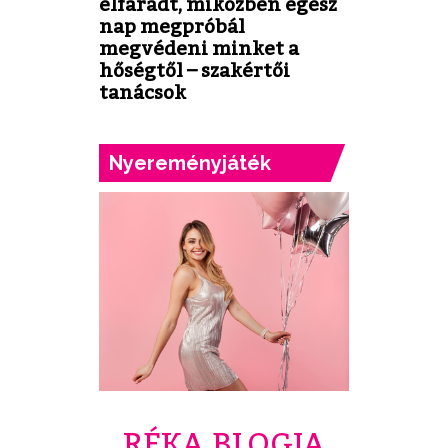
elfáradt, miközben egész
nap megpróbál
megvédeni minket a
hőségtől – szakértői
tanácsok
Nyereményjáték
RÉKA BLOGJA