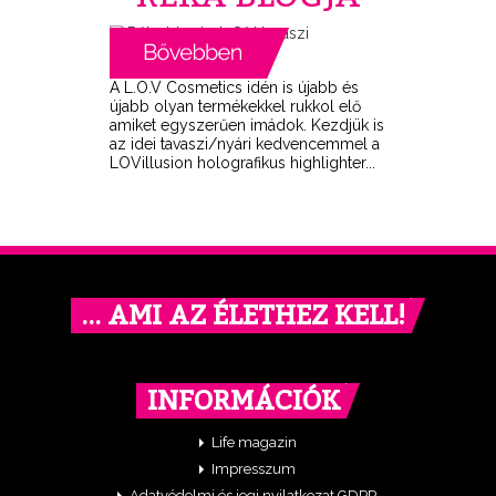
A L.O.V Cosmetics idén is újabb és
újabb olyan termékekkel rukkol elő
amiket egyszerűen imádok. Kezdjük is
az idei tavaszi/nyári kedvencemmel a
LOVillusion holografikus highlighter...
… AMI AZ ÉLETHEZ KELL!
INFORMÁCIÓK
Life magazin
Impresszum
Adatvédelmi és jogi nyilatkozat GDPR