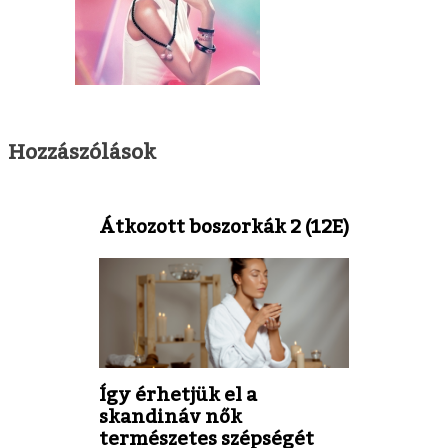
Hozzászólások
Átkozott boszorkák 2 (12E)
Így érhetjük el a
skandináv nők
természetes szépségét